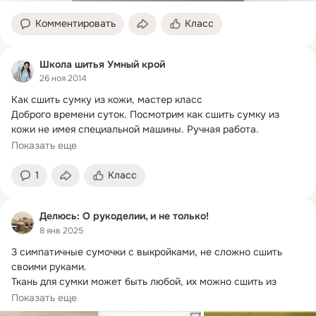
Комментировать
Класс
Школа шитья Умный крой
26 ноя 2014
Как сшить сумку из кожи, мастер класс

Доброго времени суток.
 Посмотрим как сшить сумку из 
кожи не имея специальной машины. Ручная работа. 
Подробнейшие фото, выкройка сумки с размерами.
Показать еще
1
Класс
Делюсь: О рукоделии, и не только!
8 янв 2025
3 симпатичные сумочки с выкройками, не сложно сшить 
своими руками.
Ткань для сумки может быть любой, их можно сшить из 
натуральных...
Показать еще