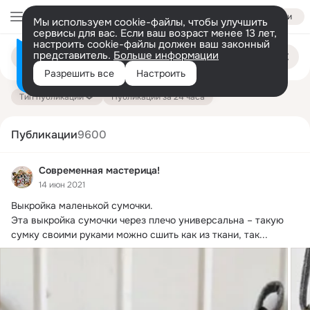
Войти
Мы используем cookie-файлы, чтобы улучшить
сервисы для вас. Если ваш возраст менее 13 лет,
настроить cookie-файлы должен ваш законный
Поиск
представитель.
Больше информации
Информация о контенте
по
публикациям
Разрешить все
Настроить
на платформе — здесь
Тип публикации
Публикации за 24 часа
Публикации
9600
Современная мастерица!
14 июн 2021
Выкройка маленькой сумочки.
Эта выкройка сумочки через плечо универсальна – такую 
сумку своими руками можно сшить как из ткани, так...