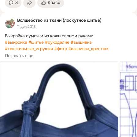
3
Класс
Волшебство из ткани (лоскутное шитье)
11 дек 2018
#выкройка
#шитье
#рукоделие
#вышивка
#текстильные_игрушки
#фетр
#вышивка_крестом
#шьём_с_Алиной
Показать еще