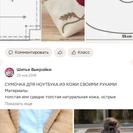
Комментировать
Класс
Шитье Выкройки
25 ноя 2019
СУМОЧКА ДЛЯ НОУТБУКА ИЗ КОЖИ СВОИМИ РУКАМИ

Материалы:

толстая или средне толстая натуральная кожа, острые 
тяжелые ножницы (желательно швейные ножницы),мел,
Показать еще