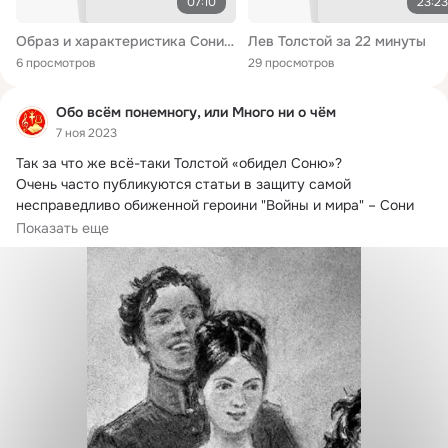
07:10
23:23
Образ и характеристика Сони Ростовой в романе "Война и мир"
Лев Толстой за 22 минуты
6 просмотров
29 просмотров
Обо всём понемногу, или Много ни о чём
7 ноя 2023
Так за что же всё-таки Толстой «обидел Соню»?
Очень часто публикуются статьи в защиту самой 
несправедливо обиженной героини "Войны и мира" – Сони 
Ростовой, бедной родственницы Наташи.
Показать еще