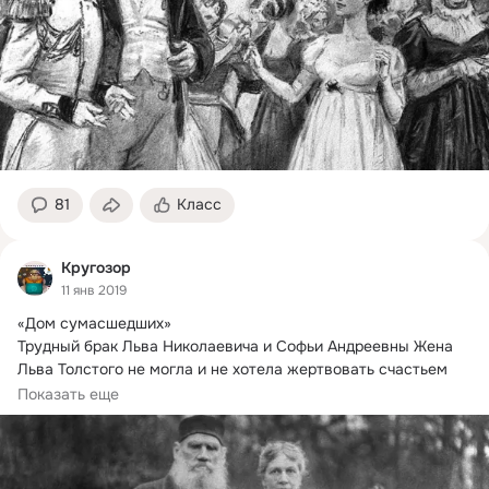
81
Класс
Кругозор
11 янв 2019
«Дом сумасшедших»

Трудный брак Льва Николаевича и Софьи Андреевны Жена 
Льва Толстого не могла и не хотела жертвовать счастьем 
своей семьи ради светлого будущего человечества
Показать еще