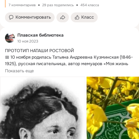
7 комментариев
29 раз поделились
454 класса
Комментировать
Класс
Плавская библиотека
10 ноя 2023
ПРОТОТИП НАТАШИ РОСТОВОЙ

📅 10 ноября родилась Татьяна Андреевна Кузминская (1846-
1925), русская писательница, автор мемуаров «Моя жизнь 
дома и в Ясной Поляне».
Показать еще