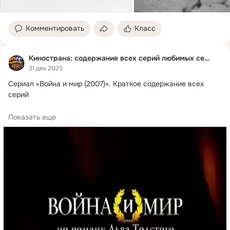
Комментировать
Класс
Кинострана: содержание всех серий любимых сериалов
31 дек 2025
Сериал «Война и мир (2007)».
 Краткое содержание всех 
серий

Сериал «Война и мир (2007)» Краткое содержание...
Показать еще