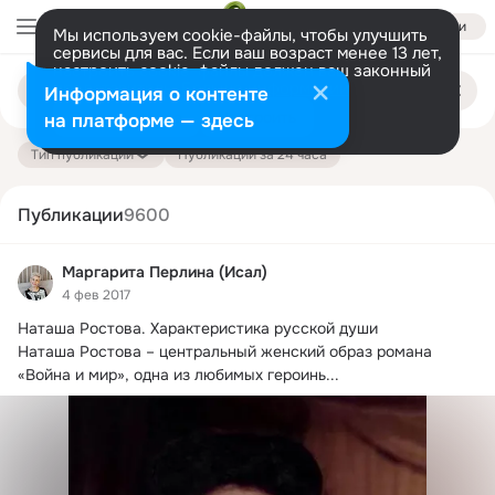
Войти
Мы используем cookie-файлы, чтобы улучшить
сервисы для вас. Если ваш возраст менее 13 лет,
настроить cookie-файлы должен ваш законный
Поиск
представитель.
Больше информации
Информация о контенте
по
публикациям
Разрешить все
Настроить
на платформе — здесь
Тип публикации
Публикации за 24 часа
Публикации
9600
Маргарита Перлина (Исал)
4 фев 2017
Наташа Ростова.
 Характеристика русской души

Наташа Ростова – центральный женский образ романа 
«Война и мир», одна из любимых героинь...