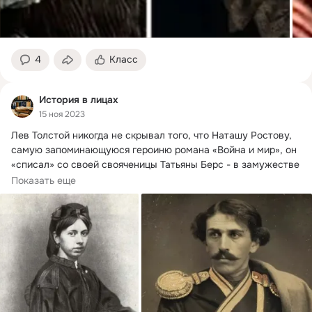
4
Класс
История в лицах
15 ноя 2023
Лев Толстой никогда не скрывал того, что Наташу Ростову, 
самую запоминающуюся героиню романа «Война и мир», он 
«списал» со своей свояченицы Татьяны Берс - в замужестве 
Кузминской.
Показать еще