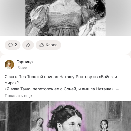
2
Класс
Горница
15 июл
С кого Лев Толстой списал Наташу Ростову из «Войны и 
мира»?
«Я взял Таню, перетолок ее с Соней, и вышла Наташа», — 
объяснял будущий классик природу своей героини.
Показать еще