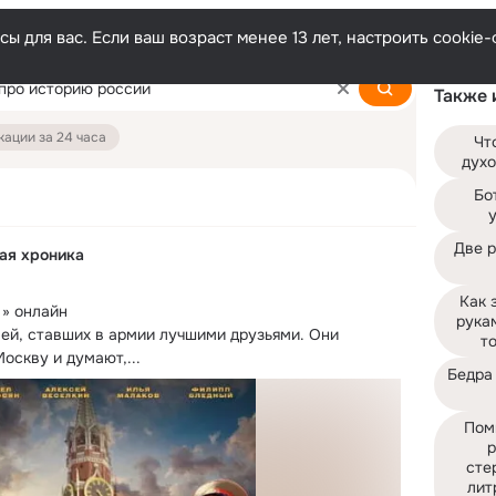
ы для вас. Если ваш возраст менее 13 лет, настроить cooki
Также 
ации за 24 часа
Чт
духо
Бо
Две р
ная хроника
Как 
» онлайн

рука
ей, ставших в армии лучшими друзьями.
 Они 
т
оскву и думают,...
Бедра 
Пом
р
стер
лит