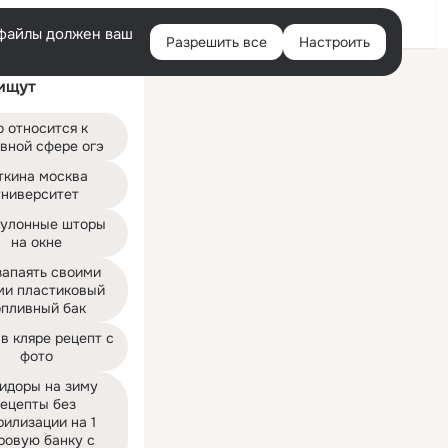
Войти
e-файлы должен ваш
Разрешить все
Настроить
Правая
ищут
колонка
о относится к 
вной сфере огэ
ткина москва 
университет
улонные шторы 
на окне
запаять своими 
ми пластиковый 
опливный бак
в кляре рецепт с 
фото
идоры на зиму 
ецепты без 
илизации на 1 
ровую банку с 