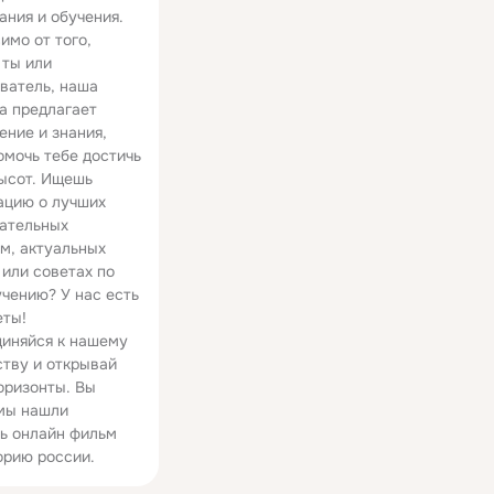
ания и обучения.
имо от того,
 ты или
ватель, наша
а предлагает
ение и знания,
омочь тебе достичь
ысот. Ищешь
цию о лучших
ательных
м, актуальных
 или советах по
чению? У нас есть
еты!
иняйся к нашему
тву и открывай
оризонты. Вы
мы нашли
ь онлайн фильм
орию россии.