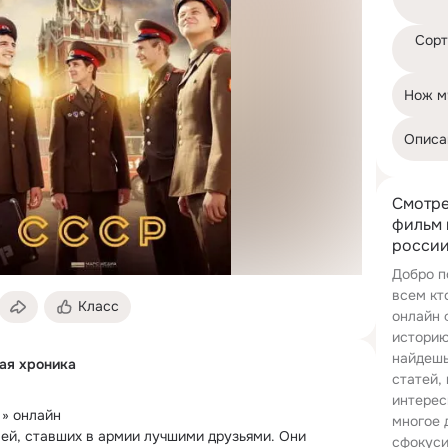
Сорт
Нож м
Описа
Смотре
фильм 
росси
Добро п
всем кт
Класс
онлайн 
историю
найдешь
ная хроника
статей,
интерес
» онлайн

многое 
ей, ставших в армии лучшими друзьями.
 Они 
сфокуси