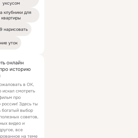
уксусом
а клубники для 
квартиры
9 нарисовать
ние уток
ть онлайн
про историю
и
ожаловать в ОК,
о искал смотреть
фильм про
 россии! Здесь ты
 богатый выбор
 полезных советов,
ных видео и
другое, все
рованное на теме