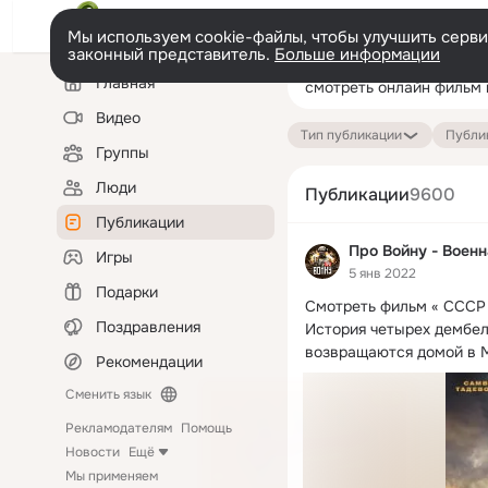
Мы используем cookie-файлы, чтобы улучшить сервис
законный представитель.
Больше информации
Левая
Поиск
Главная
колонка
по
публикациям
Видео
Тип публикации
Публик
Группы
Люди
Публикации
9600
Публикации
Про Войну - Воен
Игры
5 янв 2022
Подарки
Смотреть фильм « СССР 
Поздравления
История четырех дембел
возвращаются домой в М
Рекомендации
Сменить язык
Рекламодателям
Помощь
Новости
Ещё
Мы применяем