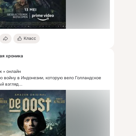
Класс
ная хроника
 » онлайн

 войну в Индонезии, которую вело Голландское 
й взгляд...