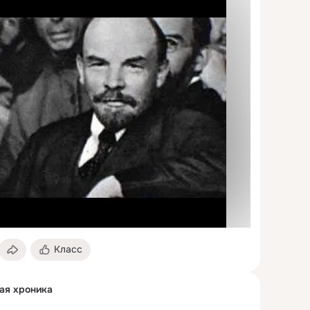
Класс
ная хроника