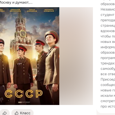
оскву и думают,...
образов
Независ
студент
препода
страниц
вдохнов
чтобы п
новых в
информа
образов
програм
трендах
самообу
все отв
Присоед
сообщес
новые г
искали 
смотрет
про ист
Класс