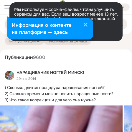
Войти
Мы используем cookie-файлы, чтобы улучшить
сервисы для вас. Если ваш возраст менее 13 лет,
настроить cookie-файлы должен ваш законный
Поиск
представитель.
Больше информации
Информация о контенте
по
публикациям
Разрешить все
Настроить
на платформе — здесь
Тип публикации
Публикации за 24 часа
Публикации
9600
НАРАЩИВАНИЕ НОГТЕЙ МИНСК!
29 янв 2014
) Сколько длится процедура наращивания ногтей?
2) Сколько времени можно носить наращенные ногти?

3) Что такое коррекция и для чего она нужна?