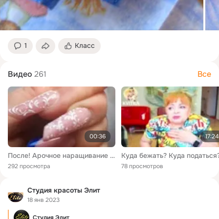
1
Класс
Видео
261
Все
00:36
17:24
После! Арочное наращивание ногтей,Миндаль ,длина 4. Ручная роспись. Девочки, запись к новому году продолжается,места ограничены! Спишите записаться Елена 89198937194,89281844582
292 просмотра
78 просмотров
Студия красоты Элит
18 янв 2023
Студия Элит