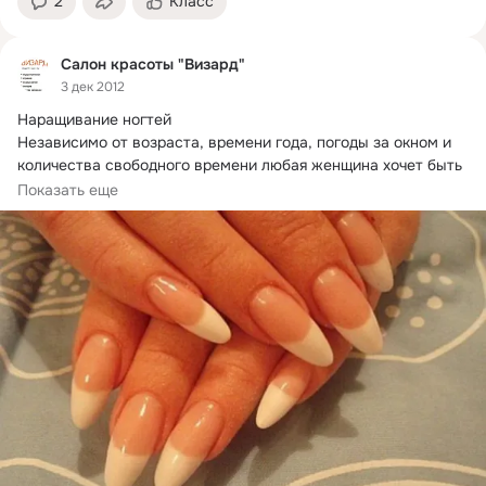
2
Класс
Салон красоты "Визард"
3 дек 2012
Наращивание ногтей

Независимо от возраста, времени года, погоды за окном и 
количества свободного времени любая женщина хочет быть 
привлекательной.
Показать еще