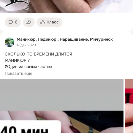
6
Класс
Маникюр. Педикюр . Наращивание. Мичуринск
17 дек 2023
СКОЛЬКО ПО ВРЕМЕНИ ДЛИТСЯ

МАНИКЮР ?
❓Один из самых частых

     вопросов новых клиентов.

Показать еще
Расскажу:

🕰️Время может колебаться

     От 1,5  до 2,5часов.