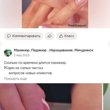
Комментировать
Класс
Маникюр. Педикюр . Наращивание. Мичуринск
2 мар 2023
Сколько по времени длится маникюр.
❓Один из самых частых

     вопросов новых клиентов.

Расскажу:

Показать еще
🕰️Время может колебаться

     От 1,5  до 2 часов.