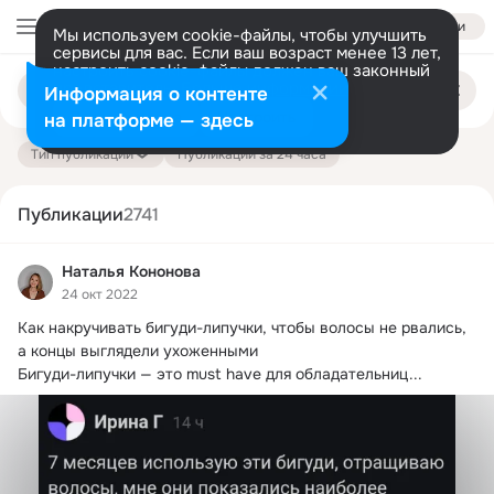
Войти
Мы используем cookie-файлы, чтобы улучшить
сервисы для вас. Если ваш возраст менее 13 лет,
настроить cookie-файлы должен ваш законный
Поиск
представитель.
Больше информации
Информация о контенте
по
публикациям
Разрешить все
Настроить
на платформе — здесь
Тип публикации
Публикации за 24 часа
Публикации
2741
Наталья Кононова
24 окт 2022
Как накручивать бигуди-липучки, чтобы волосы не рвались, 
а концы выглядели ухоженными

Бигуди-липучки — это must have для обладательниц...