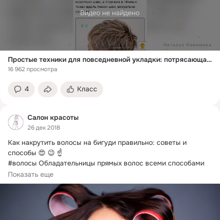
Видео не найдено
Простые техники для повседневной укладки: потрясающая укладка на бигуди-липучки
16 962 просмотра
4
Класс
Салон красоты
26 дек 2018
Как накрутить волосы на бигуди правильно: советы и 
способы 😍 😉 ☝ 

#волосы Обладательницы прямых волос всеми способами 
стремятся к...
Показать еще