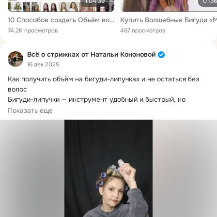
1:04:39
01:36
10 Способов создать Объём волос | Как сделать объём для тонких волос | Объём волос дома! Реакция!
74.2K просмотров
467 просмотров
Всё о стрижках от Натальи Кононовой
16 дек 2025
Как получить объём на бигуди-липучках и не остаться без 
волос

Бигуди-липучки — инструмент удобный и быстрый, но 
именно с ними чаще...
Показать еще