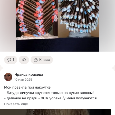
1
Класс
Нраица красица
10 мар 2025
Мои правила при накрутке:

- бигуди-липучки крутятся только на сухие волосы!
- деление на пряди - 80% успеха (у меня получаются 
височные...
Показать еще