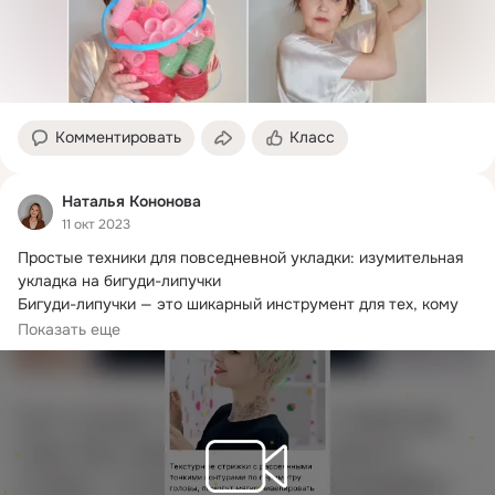
Комментировать
Класс
Наталья Кононова
11 окт 2023
Простые техники для повседневной укладки: изумительная 
укладка на бигуди-липучки

Бигуди-липучки — это шикарный инструмент для тех, кому 
не хватает объёма на волосах.
Показать еще