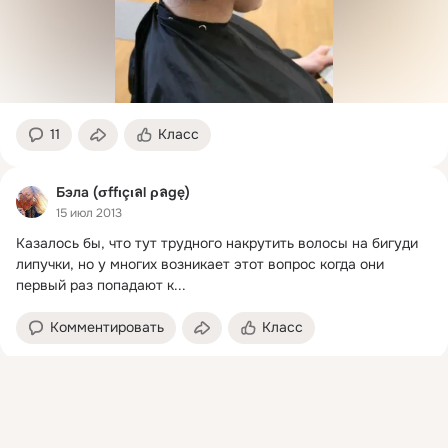
11
Класс
Бэла (σffιçιลl ρลgę)
15 июл 2013
Казалось бы, что тут трудного накрутить волосы на бигуди 
липучки, но у многих возникает этот вопрос когда они 
первый раз попадают к...
Комментировать
Класс
Присоединяйтесь к ОК, чтобы посмотреть больше
Красивая и счастливая
интересных публикаций и найти новых друзей.
5 мая 2014
Войти
Зарегистрироваться
Способы завивать волосы на бигуди
