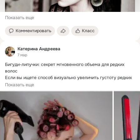
Показать еще
Комментировать
Класс
Катерина Андреева
7 мар
Бигуди-липучки: секрет мгновенного объема для редких 
волос

Если вы ищете способ визуально увеличить густоту редких 
волос, то идеальным...
Показать еще