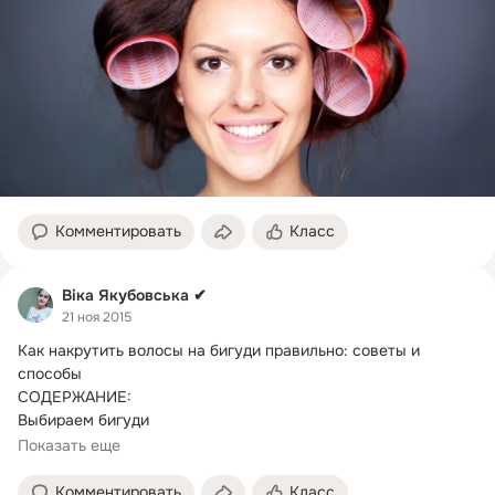
Комментировать
Класс
Віка Якубовська ✔
21 ноя 2015
Как накрутить волосы на бигуди правильно: советы и 
способы

СОДЕРЖАНИЕ:

Выбираем бигуди

Основные принципы накручивания волос на бигуди
Показать еще
Комментировать
Класс