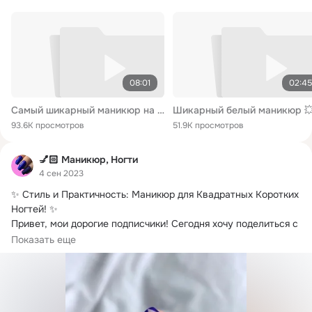
08:01
02:45
Самый шикарный маникюр на короткие и длинные ногти 2021 - модные идеи и новинки маникюра
93.6K просмотров
51.9K просмотров
💅🏻 Маникюр, Ногти
4 сен 2023
✨ Стиль и Практичность: Маникюр для Квадратных Коротких 
Ногтей!
 ✨

Привет, мои дорогие подписчики! Сегодня хочу поделиться с 
вами преимуществами...
Показать еще