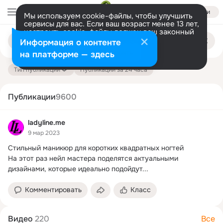
Войти
Мы используем cookie-файлы, чтобы улучшить
сервисы для вас. Если ваш возраст менее 13 лет,
настроить cookie-файлы должен ваш законный
Поиск
представитель.
Больше информации
Информация о контенте
по
публикациям
Разрешить все
Настроить
на платформе — здесь
Тип публикации
Публикации за 24 часа
Публикации
9600
ladyline.me
9 мар 2023
Стильный маникюр для коротких квадратных ногтей

На этот раз нейл мастера поделятся актуальными 
дизайнами, которые идеально подойдут...
Комментировать
Класс
Видео
220
Все