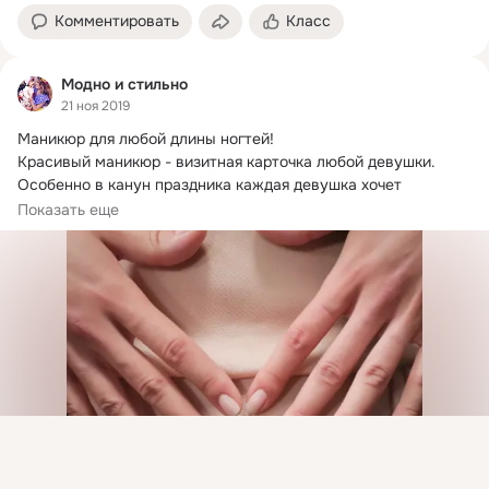
Комментировать
Класс
Модно и стильно
21 ноя 2019
Маникюр для любой длины ногтей!
Красивый маникюр - визитная карточка любой девушки. 
Особенно в канун праздника каждая девушка хочет 
выглядеть неотразимо.
Показать еще
Присоединяйтесь к ОК, чтобы посмотреть больше
интересных публикаций и найти новых друзей.