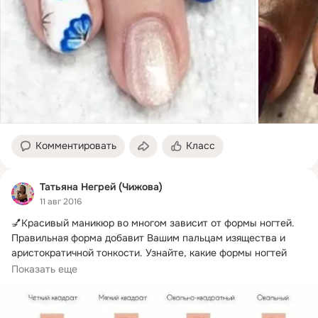
Комментировать
Класс
Татьяна Негрей (Чижова)
11 авг 2016
💅Красивый маникюр во многом зависит от формы ногтей.
Правильная форма добавит Вашим пальцам изящества и 
аристократичной тонкости. Узнайте, какие формы ногтей 
бывают, и какая подходит именно Вам.
Показать еще