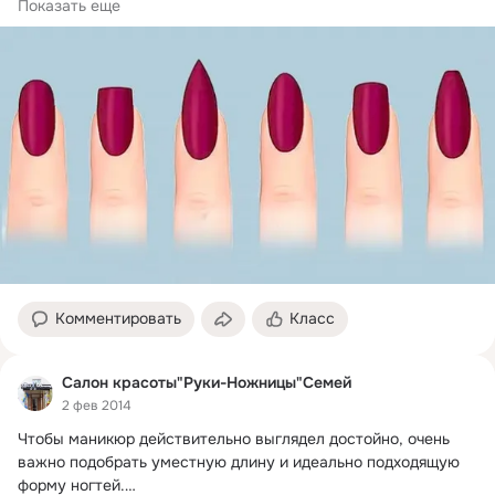
Отлично смотрится на коротких ногтях! Подходит всем, у...
Показать еще
Комментировать
Класс
Салон красоты"Руки-Ножницы"Семей
2 фев 2014
Чтобы маникюр действительно выглядел достойно, очень 
важно подобрать уместную длину и идеально подходящую 
форму ногтей.