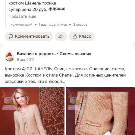
костюм Шанель тройка

супер цена 20 руб.
 🌟🌟🌟🌟

серо-розовый 42-1,44-1, 50-1 розово-белый 42-1 48-1 бело-
Показать еще
сиреневый 44-1 46-1 48-1 50-1
1 комментарий
1 раз поделились
3 класса
Комментировать
Класс
Вязание в радость • Схемы вязания
8 авг 2019
Костюм А-ЛЯ ШАНЕЛЬ.
 Спицы + крючок. Описание, схема, 
выкройка Костюм в стиле Chanel. Для истинных ценителей 
классики и тех, кто в любой...