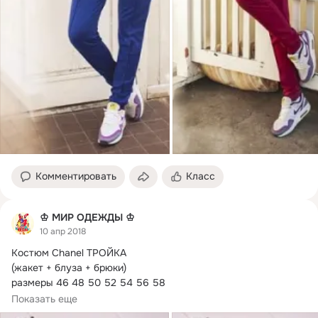
Комментировать
Класс
♔ МИР ОДЕЖДЫ ♔
10 апр 2018
Костюм Chanel ТРОЙКА

(жакет + блуза + брюки)

размеры 46 48 50 52 54 56 58

ткань блузы креп шифон и штапель

Показать еще
ткань жакет и брюк - мадонна
