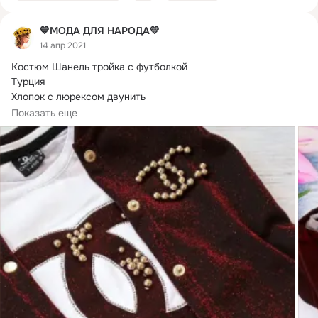
💙МОДА ДЛЯ НАРОДА💛
14 апр 2021
Костюм Шанель тройка с футболкой

Турция

Хлопок с люрексом двунить

качество отменное

Показать еще
замеры сделаны от руки и могут отличатся +-1 см