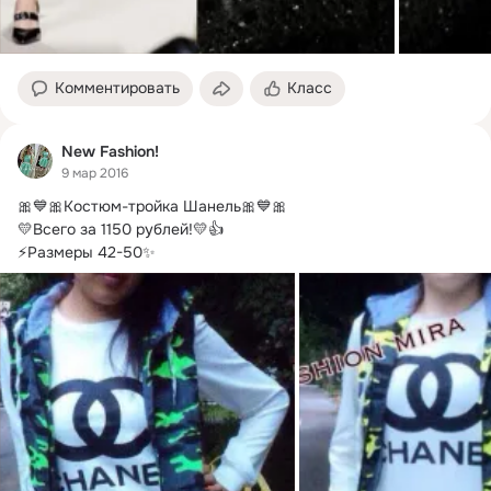
Комментировать
Класс
New Fashion!
9 мар 2016
🎀💙🎀Костюм-тройка Шанель🎀💙🎀

💛Всего за 1150 рублей!
💛👍

⚡Размеры 42-50✨