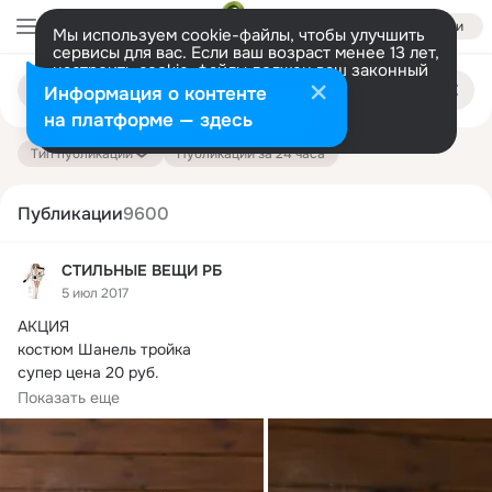
Войти
Мы используем cookie-файлы, чтобы улучшить
сервисы для вас. Если ваш возраст менее 13 лет,
настроить cookie-файлы должен ваш законный
Поиск
представитель.
Больше информации
Информация о контенте
по
публикациям
Разрешить все
Настроить
на платформе — здесь
Тип публикации
Публикации за 24 часа
Публикации
9600
СТИЛЬНЫЕ ВЕЩИ РБ
5 июл 2017
АКЦИЯ

костюм Шанель тройка

супер цена 20 руб.
серо-розовый 42-1,50-1 розово-белый 42-1 бело-сиреневый 
Показать еще
44-1 48-1

42-майка топ-длина...