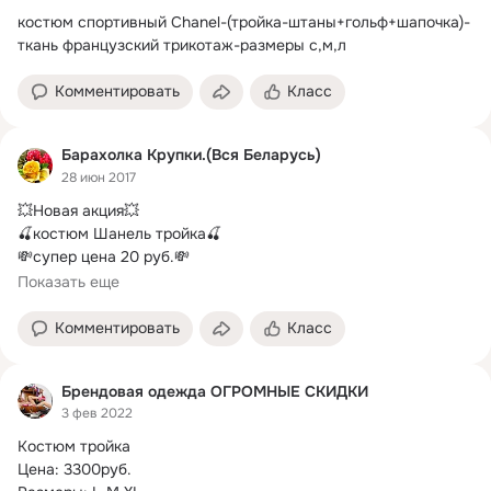
костюм спортивный Chanel-(тройка-штаны+гольф+шапочка)-
ткань французский трикотаж-размеры с,м,л
Комментировать
Класс
Барахолка Крупки.(Вся Беларусь)
28 июн 2017
💥Новая акция💥

🍒костюм Шанель тройка🍒

💸супер цена 20 руб.
💸

🎀Размеры серо-розовый 42,44, 50 розово-белый 42, 48 
Показать еще
бело-сиреневый 44, 46, 48, 50

Доставка почтой по Беларуси

Комментировать
Класс
Оплата при получении!
Брендовая одежда ОГРОМНЫЕ СКИДКИ
3 фев 2022
Костюм тройка

Цена: 3300руб.