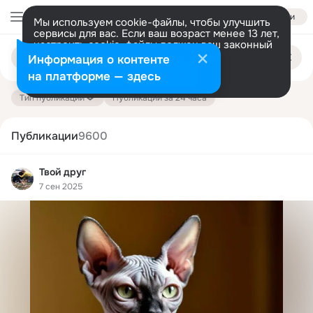
Войти
Мы используем cookie-файлы, чтобы улучшить
сервисы для вас. Если ваш возраст менее 13 лет,
настроить cookie-файлы должен ваш законный
Поиск
представитель.
Больше информации
Информация о контенте
по
публикациям
Разрешить все
Настроить
на платформе — здесь
Тип публикации
Публикации за 24 часа
Публикации
9600
Твой друг
7 сен 2025