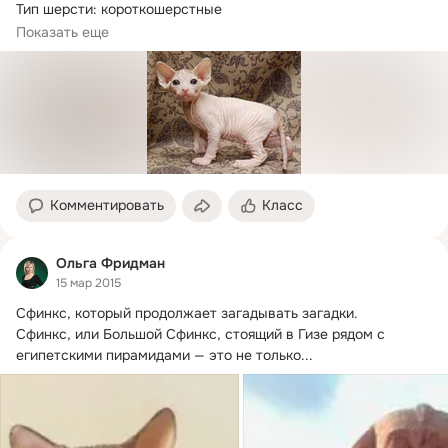
Тип шерсти: короткошерстные

Размер: средние

Показать еще
Страна происхождения: Америка, Россия

В нашей стране различают канадских, донских и 
петербургских сфинксов.
Комментировать
Класс
Ольга Фридман
15 мар 2015
Сфинкс, который продолжает загадывать загадки.
Сфинкс, или Большой Сфинкс, стоящий в Гизе рядом с 
египетскими пирамидами — это не только...