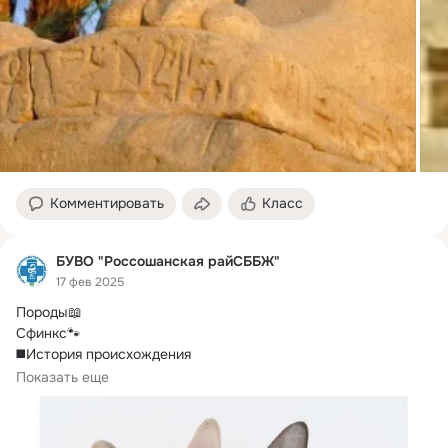
Комментировать
Класс
БУВО "Россошанская райСББЖ"
17 фев 2025
Породы📖

Сфинкс🐾

◼️История происхождения

Из-за названия породы и специфической внешности многие 
Показать еще
связывают сфинксов с Древним Египтом.