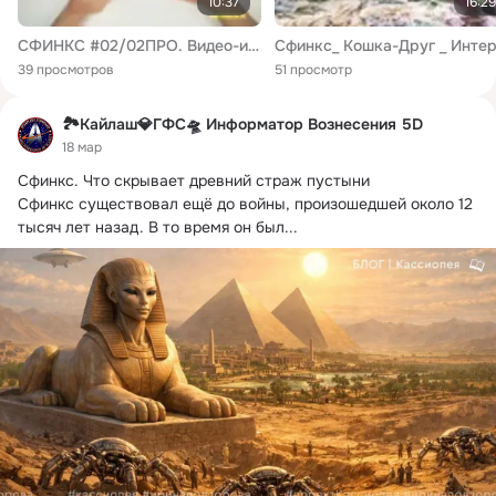
10:37
16:29
СФИНКС #02/02ПРО. Видео-инструкция металлоискателя (пинпоинтер). ЗАО «СФИНКС». Сделано в России.
39 просмотров
51 просмотр
🏞️Кайлаш💎ГФС🛸 Информатор Вознесения 5D
18 мар
Сфинкс.
 Что скрывает древний страж пустыни

Сфинкс существовал ещё до войны, произошедшей около 12 
тысяч лет назад. В то время он был...