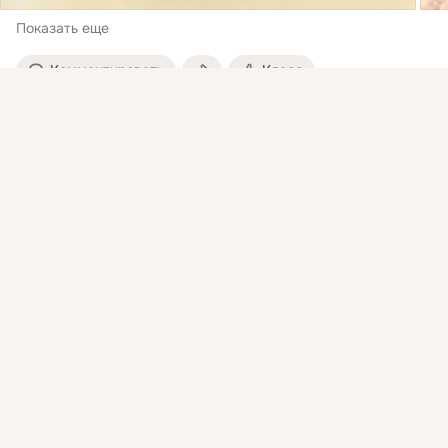
Показать еще
Комментировать
Класс
Присоединяйтесь к ОК, чтобы посмотреть больше
интересных публикаций и найти новых друзей.
Мистер Кот, M.D.
Войти
Зарегистрироваться
11 фев 2020
Сфинкс — группа пород бесшёрстных кошек.
 При выведении 
породы была закреплена естественная мутация, приводящая 
к отсутствию шерсти.