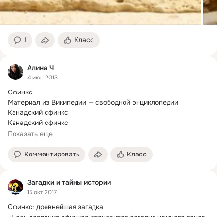
1
Класс
Алина Ч
4 июн 2013
Сфинкс

Материал из Википедии — свободной энциклопедии 
Канадский сфинкс

Канадский сфинкс

Происхождение

Показать еще
Страна Канада

Год 1966

Комментировать
Класс
Классификация FIFe:
Загадки и тайны истории
15 окт 2017
Сфинкс: древнейшая загадка 

«Цель создания сфинкса становится сегодня немного яснее.