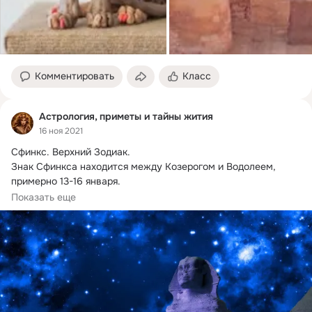
Комментировать
Класс
Астрология, приметы и тайны жития
16 ноя 2021
Сфинкс.
 Верхний Зодиак.

Знак Сфинкса находится между Козерогом и Водолеем, 
примерно 13-16 января.

Планета-управитель знака: Меркурий, Сатурн.
Показать еще