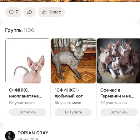
7
Класс
Группы
1106
СФИНКС.
"СФИНКС"-
Сфинкс в
инопланетяне
любимый кот
Германии и не
наступают:)
только
9K участников
6K участников
5K участников
Вступить
Вступить
Вступить
DORIAN GRAY
28 окт 2018