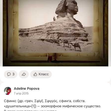
3
Класс
Adeline Popova
7 апр 2015
Сфинкс (др.
-греч. Σφίγξ, Σφιγγός, сфинга, собств. 
«душительница»[1]) — зооморфное мифическое существо.
