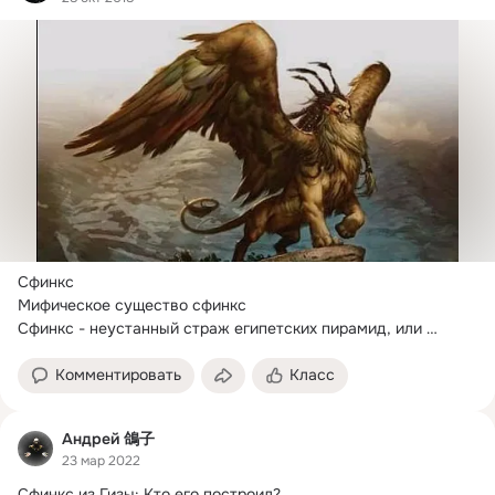
Сфинкс

Мифическое существо сфинкс

Сфинкс - неустанный страж египетских пирамид, или 
кровожадный греческий хищник?
 Стоя на своем посту,...
Комментировать
Класс
Андрей 鴿子
23 мар 2022
Сфинкс из Гизы: Кто его построил?