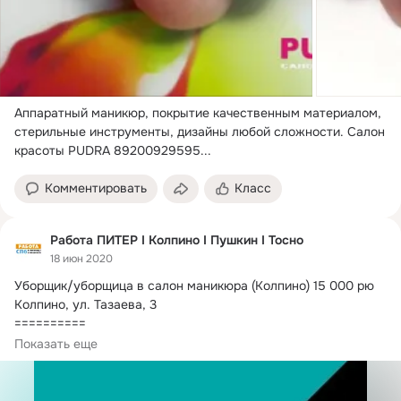
Аппаратный маникюр, покрытие качественным материалом, 
стерильные инструменты, дизайны любой сложности.
 Салон 
красоты PUDRA 89200929595...
Комментировать
Класс
Работа ПИТЕР I Колпино I Пушкин I Тосно
18 июн 2020
Уборщик/уборщица в салон маникюра (Колпино) 15 000 рю

Колпино, ул.
 Тазаева, 3

==========

В салон маникюра и педикюра ПИЛКИ требуется сотрудник 
Показать еще
по уборке.