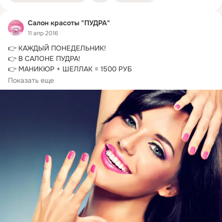
Салон красоты "ПУДРА"
11 апр 2016
👉 КАЖДЫЙ ПОНЕДЕЛЬНИК!
👉 В САЛОНЕ ПУДРА!

👉 МАНИКЮР + ШЕЛЛАК = 1500 РУБ

☎ запись по телефону 340-88-45
Показать еще