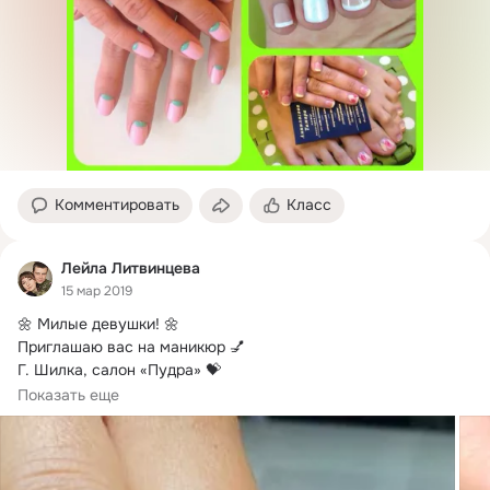
Комментировать
Класс
Лейла Литвинцева
15 мар 2019
🌼 Милые девушки!
 🌼

Приглашаю вас на маникюр 💅

Г. Шилка, салон «Пудра» 💝

🔸 Маникюр + укрепление базой + однотонное покрытие - 
Показать еще
800 рублей