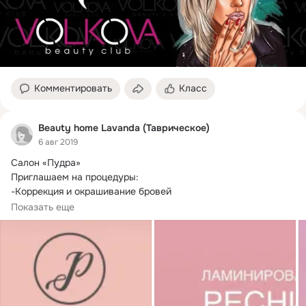
Комментировать
Класс
Beauty home Lavanda (Таврическое)
6 авг 2019
Салон «Пудра»

Приглашаем на процедуры:

-Коррекция и окрашивание бровей

-Ламинирование ресниц

Показать еще
-Макияж/прическа

-Маникюр с покрытием гель лака