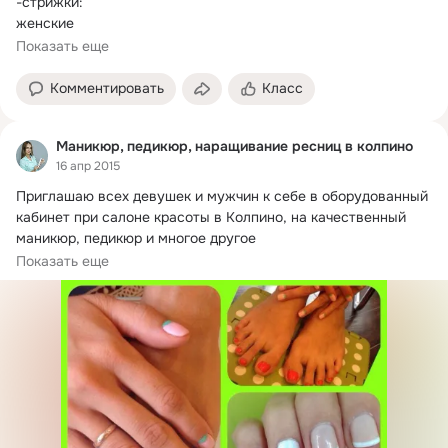
-стрижки:

женские

мужские

Показать еще
детские

-укладки, полишинг

Комментировать
Класс
- SPA-процедуры для...
Маникюр, педикюр, наращивание ресниц в колпино
16 апр 2015
Приглашаю всех девушек и мужчин к себе в оборудованный 
кабинет при салоне красоты в Колпино, на качественный 
маникюр, педикюр и многое другое

За более подробной информацией звоните 89219249138
Показать еще