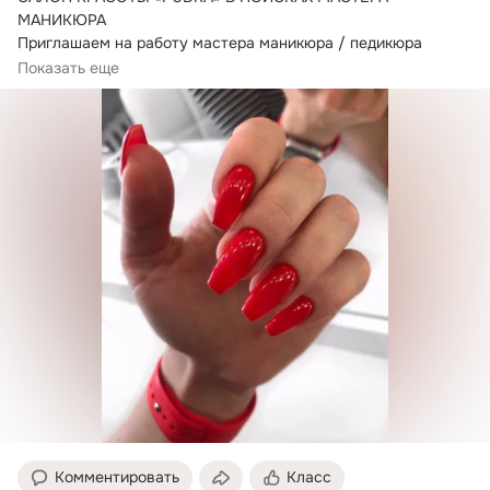
МАНИКЮРА

Приглашаем на работу мастера маникюра / педикюра

Мы предлагаем хорошую работу и хорошую зарплату
Показать еще
Комментировать
Класс