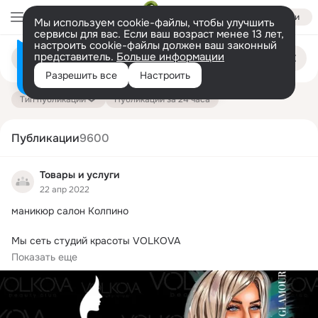
Войти
Мы используем cookie-файлы, чтобы улучшить
сервисы для вас. Если ваш возраст менее 13 лет,
настроить cookie-файлы должен ваш законный
Поиск
представитель.
Больше информации
Информация о контенте
по
публикациям
Разрешить все
Настроить
на платформе — здесь
Тип публикации
Публикации за 24 часа
Публикации
9600
Товары и услуги
22 апр 2022
маникюр салон Колпино

Мы сеть студий красоты VOLKOVA

Мы сделаем яркими ногти, волосы и твою жизнь.
Показать еще
Качественно и красиво