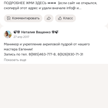
ПОДРОБНЕЕ ЖМИ ЗДЕСЬ ➡➡➡  (если сайт не открылся, 
скопируй этот адрес и удали вначале info@ и...
Комментировать
Класс
🍃🌸 Наталия Ващенко 🌸🍃
27 апр 2017
Маникюр и укрепление акриловой пудрой от нашего 
мастера Евгении!
Запись по тел. 8(985)463-777-8, 8(926)930-71-31

Мы открыты каждый день с 10.00-21.00
Показать еще
Присоединяйтесь к ОК, чтобы посмотреть больше
интересных публикаций и найти новых друзей.
Войти
Зарегистрироваться