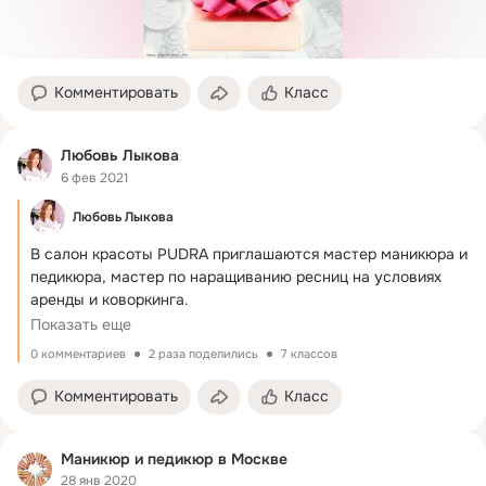
Комментировать
Класс
Любовь Лыкова
6 фев 2021
Любовь Лыкова
В салон красоты PUDRA приглашаются мастер маникюра и 
педикюра, мастер по наращиванию ресниц на условиях 
аренды и коворкинга.
Месяц аренды - 6000р.
Показать еще
0 комментариев
2 раза поделились
7 классов
Комментировать
Класс
Маникюр и педикюр в Москве
28 янв 2020