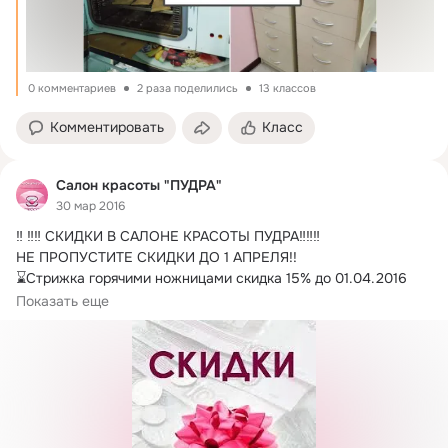
0 комментариев
2 раза поделились
13 классов
Комментировать
Класс
Салон красоты "ПУДРА"
30 мар 2016
‼ ‼‼ СКИДКИ В САЛОНЕ КРАСОТЫ ПУДРА‼‼‼

НЕ ПРОПУСТИТЕ СКИДКИ ДО 1 АПРЕЛЯ!!
⌛Стрижка горячими ножницами скидка 15% до 01.04.2016

⌛Немецкая технология наращивания ресничек (шелк,норка) 
Показать еще
скидка 15%