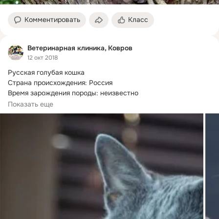
Комментировать
Класс
Ветеринарная клиника, Ковров
12 окт 2018
Русская голубая кошка

Страна происхождения: Россия

Время зарождения породы: неизвестно

Вес: 2 - 7 кг

Показать еще
Оценка характеристик породы

Адаптивность:...