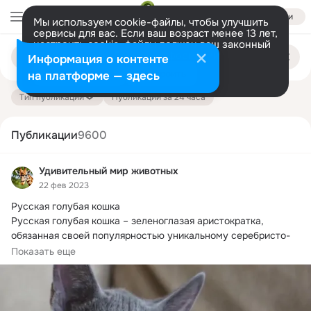
Войти
Мы используем cookie-файлы, чтобы улучшить
сервисы для вас. Если ваш возраст менее 13 лет,
настроить cookie-файлы должен ваш законный
Поиск
представитель.
Больше информации
Информация о контенте
по
публикациям
Разрешить все
Настроить
на платформе — здесь
Тип публикации
Публикации за 24 часа
Публикации
9600
Удивительный мир животных
22 фев 2023
Русская голубая кошка

Русская голубая кошка – зеленоглазая аристократка, 
обязанная своей популярностью уникальному серебристо-
голубому...
Показать еще