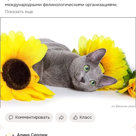
международными фелинологическими организациями, 
которая стала...
Показать еще
Комментировать
Класс
Алина Сердюк