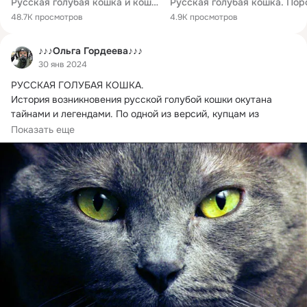
Русская голубая кошка и кошка породы нибелунг
48.7K просмотров
4.9K просмотров
♪♪♪Ольга Гордеева♪♪♪
30 янв 2024
РУССКАЯ ГОЛУБАЯ КОШКА.
История возникновения русской голубой кошки окутана 
тайнами и легендами. По одной из версий, купцам из 
Европы,...
Показать еще