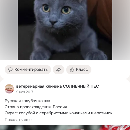
Комментировать
Класс
ветеринарная клиника СОЛНЕЧНЫЙ ПЕС
9 ноя 2017
Русская голубая кошка

Страна происхождения: Россия

Окрас: голубой с серебристыми кончиками шерстинок

Русская голубая кошка, одна из...
Показать еще