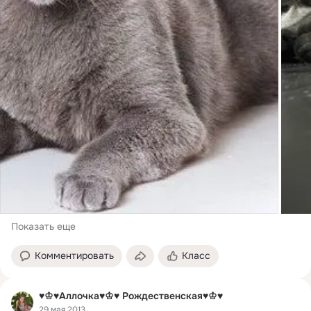
Показать еще
Комментировать
Класс
♥♔♥Аллочка♥♔♥ Рождественская♥♔♥
29 мая 2013