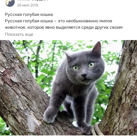
26 июл 2015
Русская голубая кошка

Русская голубая кошка – это необыкновенно милое 
животное, которое явно выделяется среди других своим 
таинственным...
Показать еще