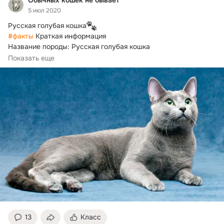
Обычных кошек не бывает
5 июл 2020
Русская голубая кошка
#факты
 Краткая информация

Название породы: Русская голубая кошка

Страна происхождения: Россия

Показать еще
Вес: 3 – 5,5 кг
13
Класс