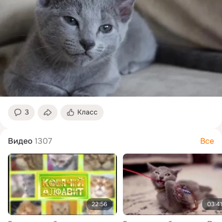
3
Класс
Видео
1307
Все
22:56
03:41