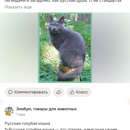
легендами и загадочно, как русская душа. О ее стандартах 
спорят...
Показать еще
Комментировать
Класс
Зообум, товары для животных
7 мая
Русская голубая кошка

🐾Русская голубая кошка — это порода, известная своим 