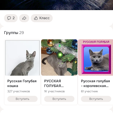
2
Класс
Группы
29
Русская Голубая
РУССКАЯ
Русская голубая
кошка
ГОЛУБАЯ
- королевская
КОШКА
кошка!!!
327 участников
1K участников
61 участник
Вступить
Вступить
Вступить