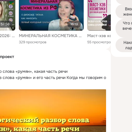
Вяз
жен
Что 
57:58
16:19
вече
ФАБЕРЛИК КАТАЛОГ 8/2026: СКИДКИ ДО 70%, НОВИНКИ И ЧЕСТНЫЙ РАЗБОР СОСТАВОВ
МИНЕРАЛЬНАЯ КОСМЕТИКА из РФ | как наносить, вред диоксида титана, бывают ли холодные скульпторы
329 просмотров
55 просмотров
Накл
лад
проект
слова «румян», какая часть речи

слова «румян» и его часть речи Когда мы говорим о 