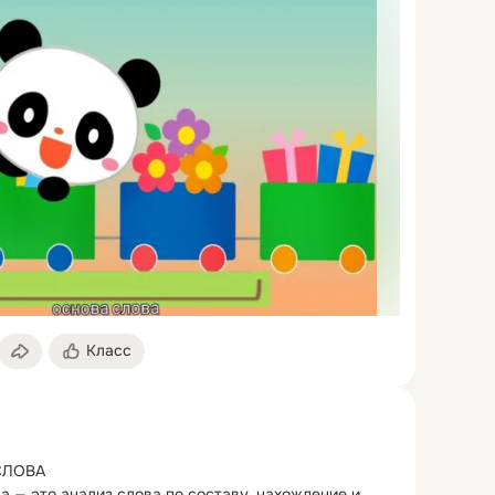
Класс
ЛОВА

 — это анализ слова по составу, нахождение и 