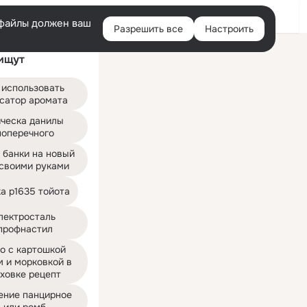
Войти
e-файлы должен ваш
Разрешить все
Настроить
Правая
ищут
колонка
 использовать 
сатор аромата
ческа данилы 
поперечного
 банки на новый 
 своими руками
а p1635 тойота
лектросталь 
профнастил
о с картошкой 
 и морковкой в 
ховке рецепт
ение панцирное 