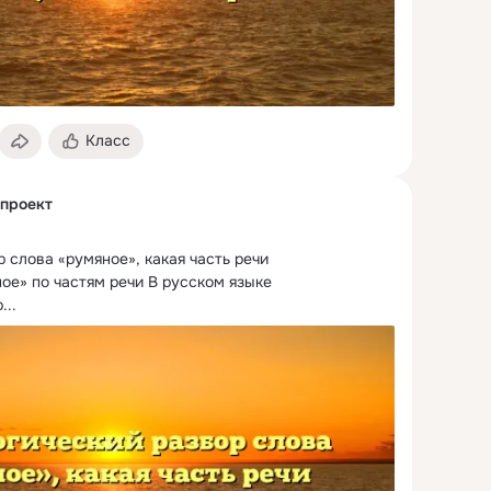
Класс
проект
слова «румяное», какая часть речи

е» по частям речи В русском языке 
...