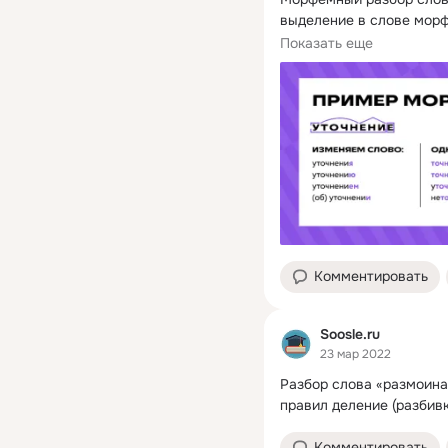
выделение в слове мор
Морфемы помогают...
Показать еще
Комментировать
Soosle.ru
23 мар 2022
Разбор слова «размоина»
правил деление (разбивк
Комментировать