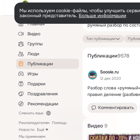
Мы используем cookie-файлы, чтобы улучшить сервис
законный представитель.
Больше информации
Левая
Поиск
Главная
колонка
по
публикациям
Видео
Тип публикации
Публик
Группы
Люди
Публикации
9578
Публикации
Soosle.ru
Игры
12 дек 2020
Подарки
Разбор слова «румяный»:
Поздравления
правил деление (разбивк
Рекомендации
Комментировать
Сменить язык
Рекламодателям
Помощь
Видео
9
Новости
Ещё
Мы применяем