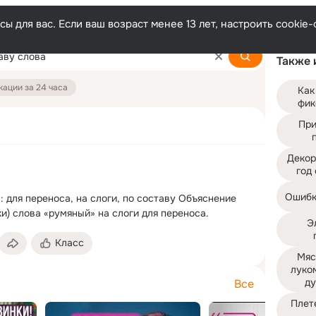
ы для вас. Если ваш возраст менее 13 лет, настроить cooki
Также 
ации за 24 часа
Как
фик
При
Декор
год
Ошибк
 для переноса, на слоги, по составу Объяснение 
и) слова «румяный» на слоги для переноса.
Э
Класс
Мяс
луком
ду
Все
Плет