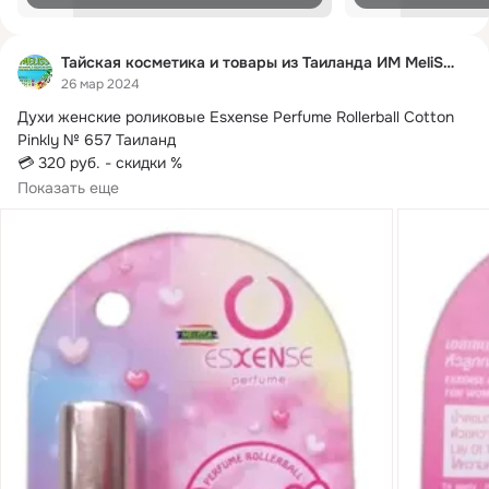
Тайская косметика и товары из Таиланда ИМ MeliSSa
26 мар 2024
Духи женские роликовые Esxense Perfume Rollerball Cotton 
Pinkly № 657 Таиланд

💳 320 руб.
 - скидки %

Показать еще
#Роликовыедухи #дляженщин #Esxense #Perfume #Rollerball 
#CottonPinkly #духи #женскийпарфюм #туалетнаявода 
#тайск...