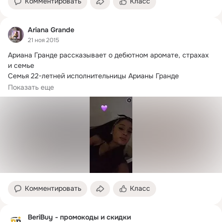
Комментировать
Класс
Ariana Grande
21 ноя 2015
Ариана Гранде рассказывает о дебютном аромате, страхах 
и семье

Семья 22-летней исполнительницы Арианы Гранде 
поддерживает не только...
Показать еще
Комментировать
Класс
BeriBuy - промокоды и скидки