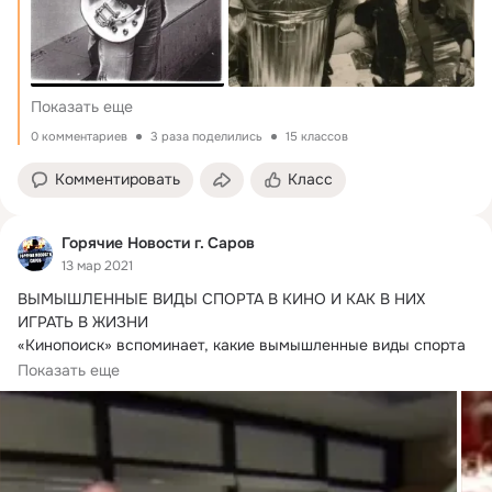
Показать еще
0 комментариев
3 раза поделились
15 классов
Комментировать
Класс
Горячие Новости г. Саров
13 мар 2021
ВЫМЫШЛЕННЫЕ ВИДЫ СПОРТА В КИНО И КАК В НИХ 
ИГРАТЬ В ЖИЗНИ

«Кинопоиск» вспоминает, какие вымышленные виды спорта 
существуют в кино и как фанаты пытались их адаптировать 
Показать еще
к реальной жизни.