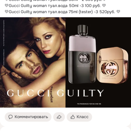
💛Gucci Guilty woman туал.вода 50ml -3 100 руб. 💛

💛Gucci Guilty woman туал.вода 75ml (tester) -3 520руб. 💛
Комментировать
Класс