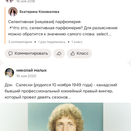
16 ноя 2018
Екатерина Коновалова
Селективная (нишевая) парфюмерия

📌Что это, селективная парфюмерия?
 Для разъяснения 
можно обратится к значению самого слова: select...
3 комментария
1 раз поделились
1 класс
Комментировать
Класс
николай малых
10 ноя 2020
Дон   Салески (родился 10 ноября 1949 года) - канадский 
бывший профессиональный хоккейный правый вингер, 
который провел девять сезонов...