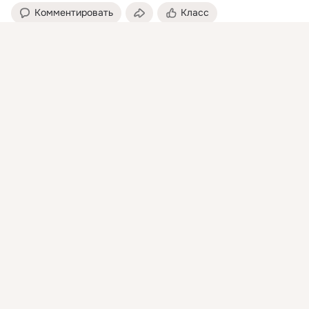
Комментировать
Класс
Присоединяйтесь к ОК, чтобы посмотреть больше
Центр Города - торговый квартал в Краснодаре
интересных публикаций и найти новых друзей.
25 фев 2020
Войти
Зарегистрироваться
Если вы зайдёте в главный вход здания с часами ТК "Центр 
Города», то попадёте в центральный атриум (тот самый, где 
проходят розыгрыши...
Видео не найдено