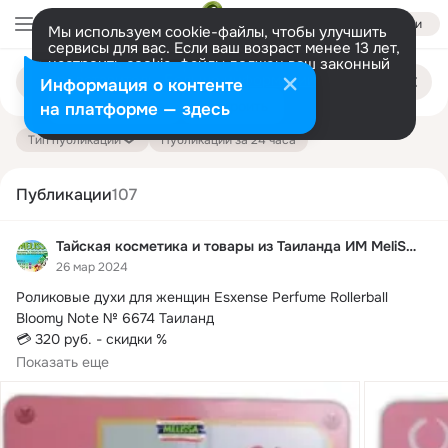
Войти
Мы используем cookie-файлы, чтобы улучшить
сервисы для вас. Если ваш возраст менее 13 лет,
настроить cookie-файлы должен ваш законный
Поиск
представитель.
Больше информации
Информация о контенте
по
публикациям
Разрешить все
Настроить
на платформе — здесь
Тип публикации
Публикации за 24 часа
Публикации
107
Тайская косметика и товары из Таиланда ИМ MeliSSa
26 мар 2024
Роликовые духи для женщин Esxense Perfume Rollerball 
Bloomy Note № 6674 Таиланд

💳 320 руб.
 - скидки %

Показать еще
#Роликовыедухи #дляженщин #Esxense #Perfume #Rollerball 
#BloomyNote #духи #женскийпарфюм...