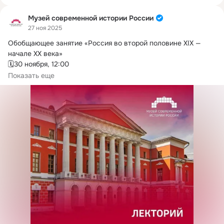
Музей современной истории России
27 ноя 2025
Обобщающее занятие «Россия во второй половине XIX — 
начале XX века» 

🗓️30 ноября, 12:00 

Подведение итогов развития Российской империи...
Показать еще