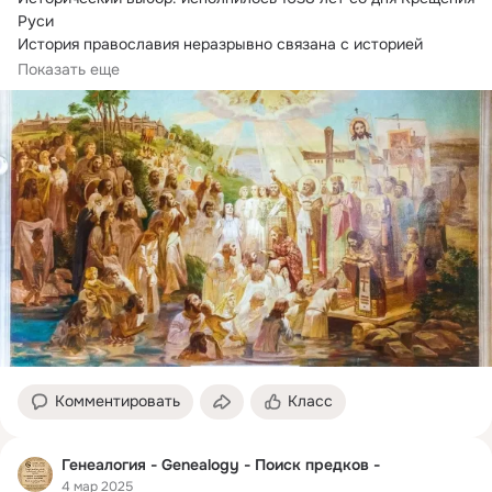
Руси

История православия неразрывно связана с историей 
России.
Показать еще
Сегодня Россия...
Комментировать
Класс
Генеалогия - Genealogy - Поиск предков -
4 мар 2025