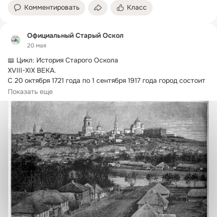
Комментировать
Класс
Официальный Старый Оскол
20 мая
📖 Цикл: История Старого Оскола

XVIII-XIX ВЕКА.
C 20 октября 1721 года по 1 сентября 1917 года город состоит 
в составе Российской империи.
Показать еще