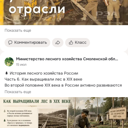
Показать еще
Комментировать
Класс
Министерство лесного хозяйства Смоленской области
15 июл
🌲 История лесного хозяйства России

Часть 6.
 Как выращивали лес в XIX веке

Во второй половине XIX века в России активно развиваются 
первые лесные питомники.
Показать еще