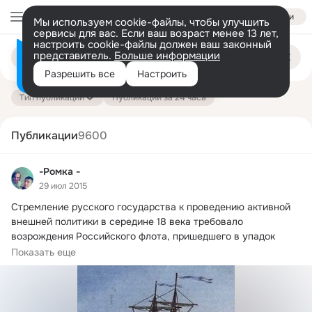
Войти
Мы используем cookie-файлы, чтобы улучшить
сервисы для вас. Если ваш возраст менее 13 лет,
настроить cookie-файлы должен ваш законный
Поиск
представитель.
Больше информации
Информация о контенте
по
публикациям
Разрешить все
Настроить
на платформе — здесь
Тип публикации
Публикации за 24 часа
Публикации
9600
-Ромка -
29 июл 2015
Стремление русского государства к проведению активной 
внешней политики в середине 18 века требовало 
возрождения Российского флота, пришедшего в упадок 
после смерти Петра I.
Показать еще