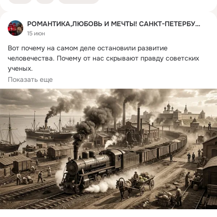
РОМАНТИКА,ЛЮБОВЬ И МЕЧТЫ! САНКТ-ПЕТЕРБУРГ,ЭТО ТЫ!
15 июн
Вот почему на самом деле остановили развитие 
человечества.
 Почему от нас скрывают правду советских 
ученых.

Капитализм как двигатель исторического прогресса
Показать еще