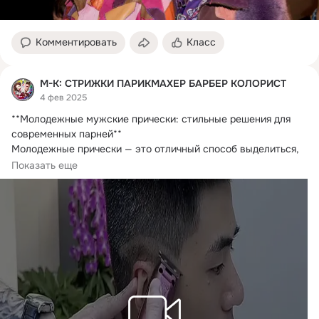
Комментировать
Класс
М-К: СТРИЖКИ ПАРИКМАХЕР БАРБЕР КОЛОРИСТ
4 фев 2025
**Молодежные мужские прически: стильные решения для 
современных парней**

Молодежные прически — это отличный способ выделиться, 
подчеркнуть...
Показать еще