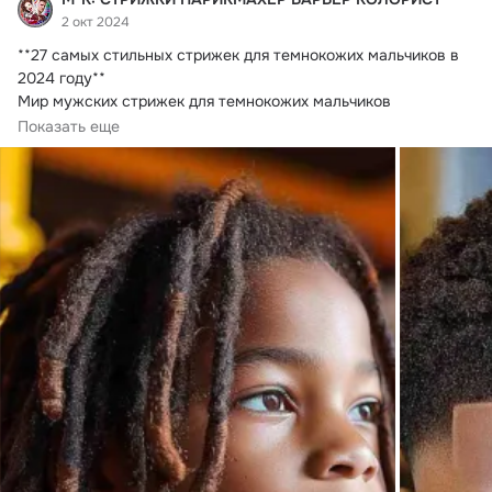
2 окт 2024
**27 самых стильных стрижек для темнокожих мальчиков в 
2024 году**

Мир мужских стрижек для темнокожих мальчиков 
продолжает развиваться...
Показать еще