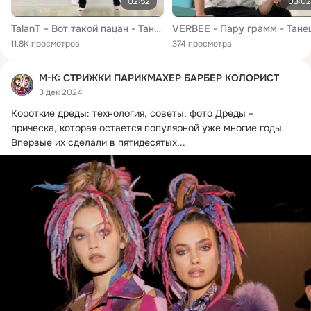
02:52
03:02
TalanT – Вот такой пацан - Танец (Vova Legend & Maloy-Di)
11.8K просмотров
374 просмотра
М-К: СТРИЖКИ ПАРИКМАХЕР БАРБЕР КОЛОРИСТ
3 дек 2024
Короткие дреды: технология, советы, фото Дреды – 
прическа, которая остается популярной уже многие годы.
Впервые их сделали в пятидесятых...