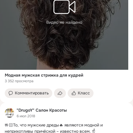
Видео не найдено
Модная мужская стрижка для кудрей
3 352 просмотра
Комментировать
Класс
"DrugoY" Салон Красоты
6 июл 2018
🤟🏻То, что мужские дреды🔥 являются модной и 
неприхотливы причёской – известно всем.
 ☝
