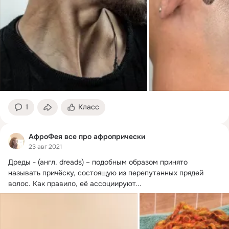
1
Класс
АфроФея все про афропрически
23 авг 2021
Дреды - (англ.
 dreads) – подобным образом принято 
называть причёску, состоящую из перепутанных прядей 
волос. Как правило, её ассоциируют...