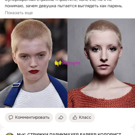
понимаю, зачем девушка пытается выглядеть как парень.
Мне видится в этом что-то нездоровое».
Показать еще
Комментировать
Класс
М-К: СТРИЖКИ ПАРИКМАХЕР БАРБЕР КОЛОРИСТ