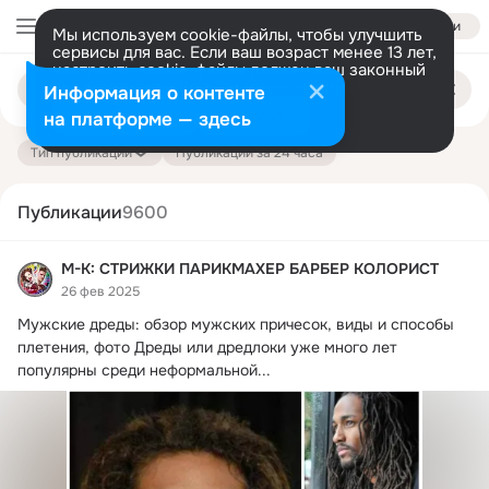
Войти
Мы используем cookie-файлы, чтобы улучшить
сервисы для вас. Если ваш возраст менее 13 лет,
настроить cookie-файлы должен ваш законный
Поиск
представитель.
Больше информации
Информация о контенте
по
публикациям
Разрешить все
Настроить
на платформе — здесь
Тип публикации
Публикации за 24 часа
Публикации
9600
М-К: СТРИЖКИ ПАРИКМАХЕР БАРБЕР КОЛОРИСТ
26 фев 2025
Мужские дреды: обзор мужских причесок, виды и способы 
плетения, фото Дреды или дредлоки уже много лет 
популярны среди неформальной...