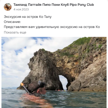
Таиланд Паттайя Пипо Пони Клуб Pipo Pony Club
4 ноя 2023
Экскурсия на остров Ко Талу

Описание:

Представляем вам удивительную экскурсию на остров Ко 
Талу, где вас ожидает незабываемое приключение и полное 
Показать еще
погружение в природную красоту Таиланда.