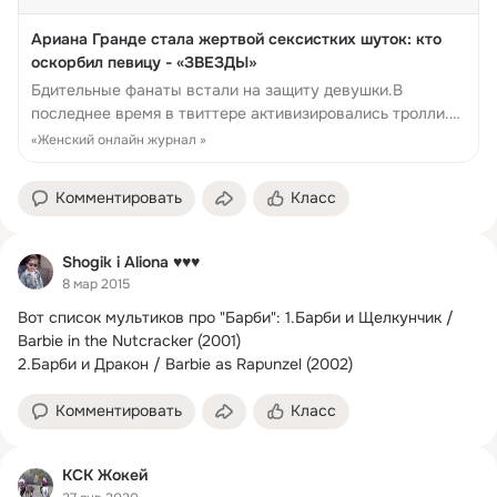
Ариана Гранде стала жертвой сексистких шуток: кто
оскорбил певицу - «ЗВЕЗДЫ»
Бдительные фанаты встали на защиту девушки.В
последнее время в твиттере активизировались тролли.
На днях в центре скандала оказался «Ривердэйл», а те...
«Женский онлайн журнал »
Комментировать
Класс
Shogik i Aliona ♥♥♥
8 мар 2015
Вот список мультиков про "Барби": 1.
Барби и Щелкунчик / 
Barbie in the Nutcracker (2001)

2.Барби и Дракон / Barbie as Rapunzel (2002)
Комментировать
Класс
КСК Жокей