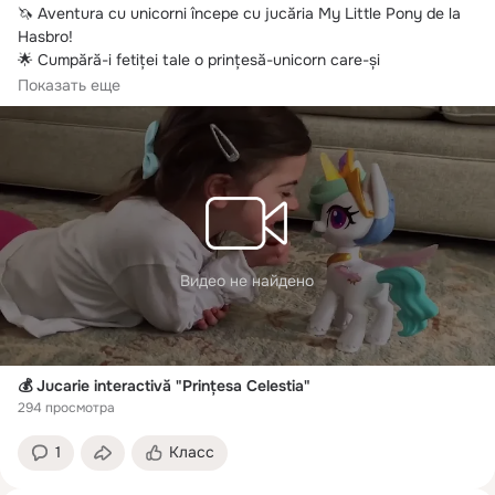
🦄 Aventura cu unicorni începe cu jucăria My Little Pony de la 
Hasbro!
🌟 Cumpără-i fetiței tale o prințesă-unicorn care-și 
împărtășește dragostea cu cei din jur!
Показать еще
Видео не найдено
💰 Jucarie interactivă "Prințesa Celestia"
294 просмотра
1
Класс