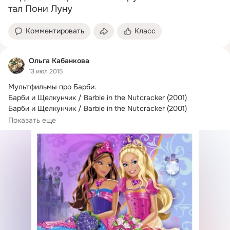
тал Пони Луну 
Комментировать
Класс
Ольга Кабанкова
13 июл 2015
Мультфильмы про Барби.
Барби и Щелкунчик / Barbie in the Nutcracker (2001)

Барби и Щелкунчик / Barbie in the Nutcracker (2001)

Барби и Дракон / Barbie as Rapunzel (2002)
Показать еще