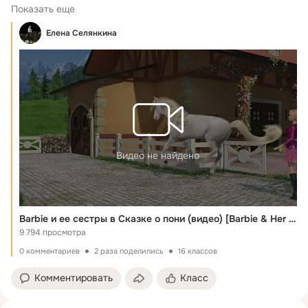
Барби и её сестры...
Показать еще
Елена Селянкина
Видео не найдено
Barbie и ее сестры в Сказке о пони (видео) [Barbie & Her Sisters in A Pony Tale] (2013)
9 794 просмотра
0 комментариев
2 раза поделились
16 классов
Комментировать
Класс