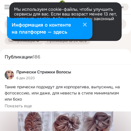
Войти
Мы используем cookie-файлы, чтобы улучшить
сервисы для вас. Если ваш возраст менее 13 лет,
настроить cookie-файлы должен ваш законный
Поиск
представитель.
Больше информации
Информация о контенте
по
публикациям
Разрешить все
Настроить
на платформе — здесь
Тип публикации
Публикации за 24 часа
Публикации
186
Прически Стрижки Волосы
6 дек 2020
Такие прически подоидут для корпоратива, выпускниц, на 
фотосессию, или даже, для невесты в стиле минимализм 
или бохо

1Вариант «Мальвинка».
Показать еще