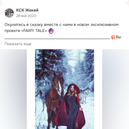
КСК Жокей
28 янв 2020
Окунитесь в сказку вместе с нами в новом эксклюзивном 
проекте «FAIRY TALE» 
_____________________________________________________________
Вы 
получите незабываемые эмоции
Показать еще