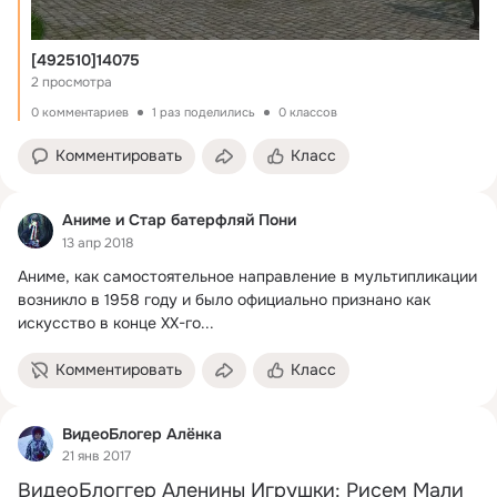
[492510]14075
2 просмотра
0 комментариев
1 раз поделились
0 классов
Комментировать
Класс
Аниме и Стар батерфляй Пони
13 апр 2018
Аниме, как самостоятельное направление в мультипликации 
возникло в 1958 году и было официально признано как 
искусство в конце XX-го...
Комментировать
Класс
ВидеоБлогер Алёнка
21 янв 2017
ВидеоБлоггер Аленины Игрушки: Рисем Мали 