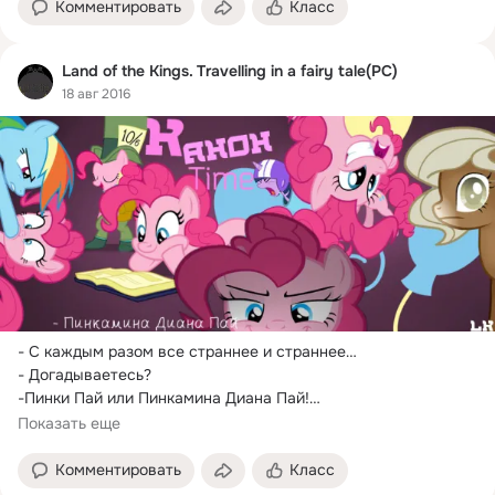
Комментировать
Класс
Land of the Kings. Travelling in a fairy tale(PC)
18 авг 2016
- С каждым разом все страннее и страннее…

- Догадываетесь?

-Пинки Пай или Пинкамина Диана Пай!

-Встречаем. 
Показать еще
_______________________________________________________________
Комментировать
Класс