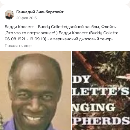
Геннадий Зильберглейт
20 фев 2015
Бадди Коллетт - Buddy Collette(двойной альбом, Флейты 
,Это что то потрясающее! ) Бадди Коллетт (Buddy Collette, 
06.08.1921 - 19.09.10) - американский джазовый тенор-
саксофонист, флейтист, кларнетист.
Показать еще