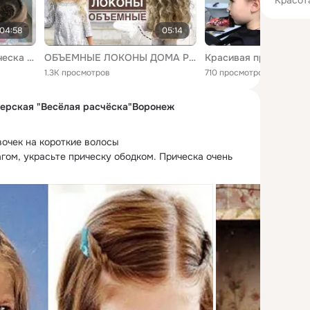
"Красот
04:58
05:14
Сердечко из волос. Прическа на 14 февраля день св. Валентина. HAIRSTYLE FOR VALENTINES DAY |
ОБЪЕМНЫЕ ЛОКОНЫ ДОМА РЕБЕНКУ / НА ВЫСТУПЛЕНИЕ / УТРЕННИК / ВЫПУСКНОЙ // ПРИЧЕСКА DIY
1.3K просмотров
710 просмотров
ерская "Весёлая расчёска"Воронеж
вочек на короткие волосы

гом, украсьте прическу ободком. Прическа очень 