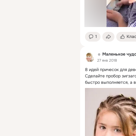
1
Кла
☼ Маленькое чудо 
27 янв 2018
8 идей причесок для дев
Сделайте пробор зигзаг
быстро выполняется, а в