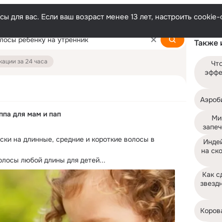
ы для вас. Если ваш возраст менее 13 лет, настроить cooki
Также 
ации за 24 часа
Что
эффе
Аэроб
ппа для мам и пап
Ми
запеч
ки на длинные, средние и короткие волосы в 
Индей
на ск
олосы любой длины для детей...
Как с
звездн
Коров