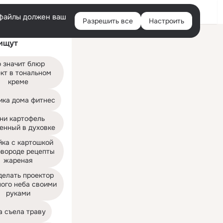
Войти
e-файлы должен ваш
Разрешить все
Настроить
Правая
ищут
колонка
 значит блюр 
кт в тональном 
креме
ика дома фитнес
ни картофель 
енный в духовке
ка с картошкой 
овороде рецепты 
жареная
делать проектор 
ого неба своими 
руками
а съела траву