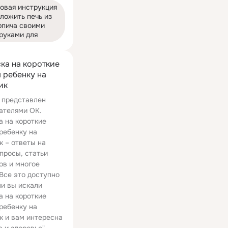
овая инструкция 
ложить печь из 
рпича своими 
руками для
ка на короткие
 ребенку на
ик
 представлен
ателями ОК.
а на короткие
ребенку на
к – ответы на
просы, статьи
ов и многое
 Все это доступно
ли вы искали
а на короткие
ребенку на
к и вам интересна