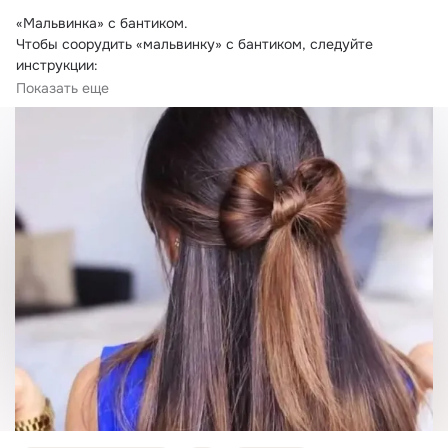
«Мальвинка» с бантиком.
Чтобы соорудить «мальвинку» с бантиком, следуйте 
инструкции:

Соберите часть волос сзади в небольшой пучок и завяжите 
Показать еще
резинкой.