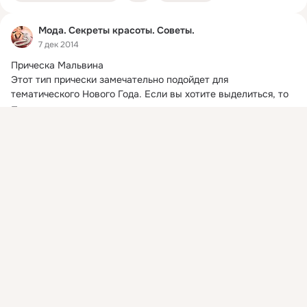
Мода. Секреты красоты. Советы.
7 дек 2014
Прическа Мальвина

Этот тип прически замечательно подойдет для 
тематического Нового Года.
 Если вы хотите выделиться, то 
эта прическа...
Показать еще
Присоединяйтесь к ОК, чтобы посмотреть больше
интересных публикаций и найти новых друзей.
Войти
Зарегистрироваться
Видео не найдено
Прическа Мальвина с бантом из волос и локонами