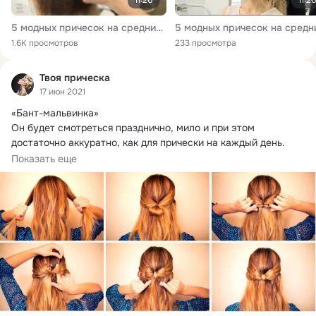
5 модных причесок на средние волосы_ ПУЧОК-мальвинка стильные ХВОСТЫ _ YourBestBlog
1.6K просмотров
233 просмотра
Твоя прическа
17 июн 2021
«Бант-мальвинка»

Он будет смотреться празднично, мило и при этом 
достаточно аккуратно, как для прически на каждый день.
Берем две передние...
Показать еще