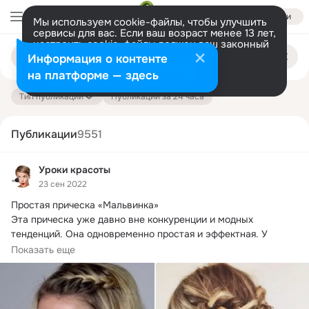
Войти
Мы используем cookie-файлы, чтобы улучшить
сервисы для вас. Если ваш возраст менее 13 лет,
настроить cookie-файлы должен ваш законный
Поиск
представитель.
Больше информации
Информация о контенте
по
публикациям
Разрешить все
Настроить
на платформе — здесь
Тип публикации
Публикации за 24 часа
Публикации
9551
Уроки красоты
23 сен 2022
Простая прическа «Мальвинка»

Эта прическа уже давно вне конкуренции и модных 
тенденций.
 Она одновременно простая и эффектная. У 
мальвинки...
Показать еще