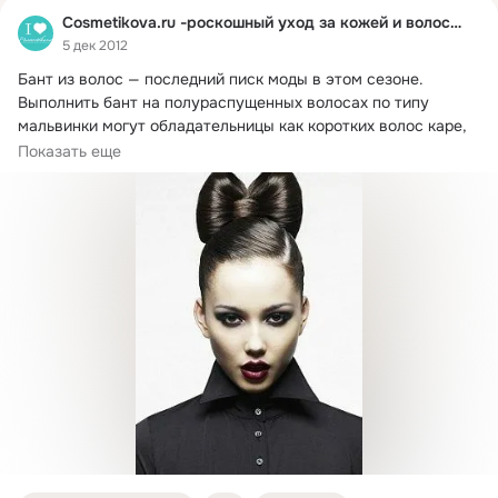
Cosmetikova.ru -роскошный уход за кожей и волосами
5 дек 2012
Бант из волос — последний писк моды в этом сезоне.
Выполнить бант на полураспущенных волосах по типу 
мальвинки могут обладательницы как коротких волос каре, 
так и длинноволосые красавицы.
Показать еще