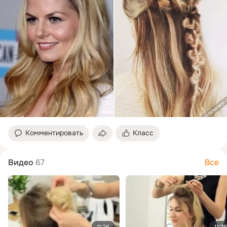
Комментировать
Класс
Видео
67
Все
11:26
11:26