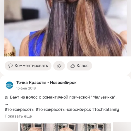
Комментировать
Класс
Точка Красоты • Новосибирск
15 фев 2018
🎀 Бант из волос с романтичной прической "Мальвинка".
...

#точкакрасоты #точкакрасотыновосибирск #tochkafamily 
#прическа_точкакрасоты #мк_точкакрасоты
Показать еще