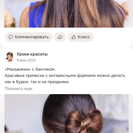
Комментировать
Класс
Уроки красоты
9 фев 2022
«Мальвинка» с бантиком.
Красивые прически с интересными формами можно делать 
как в будни, так и на праздники.

Чтобы соорудить «мальвинку» с бантиком, следуйте 
Показать еще
инструкции: