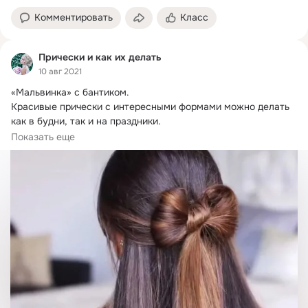
Комментировать
Класс
Прически и как их делать
10 авг 2021
«Мальвинка» с бантиком.
Красивые прически с интересными формами можно делать 
как в будни, так и на праздники.

Чтобы соорудить «мальвинку» с бантиком, следуйте 
Показать еще
инструкции: