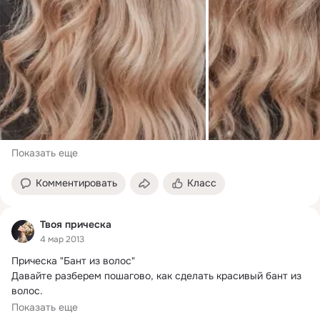
Показать еще
Комментировать
Класс
Твоя прическа
4 мар 2013
Прическа "Бант из волос"

Давайте разберем пошагово, как сделать красивый бант из 
волос.
Вам понадобится расческа, резинка, зажим и невидимки, 
Показать еще