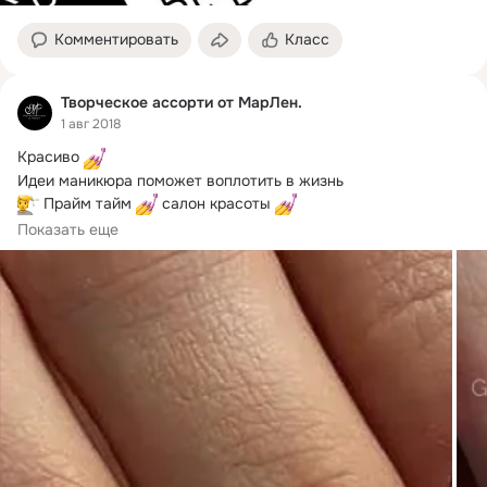
Комментировать
Класс
Творческое ассорти от МарЛен.
1 авг 2018
Красиво 
 Прайм тайм 
 салон красоты 
 24-97-97 
 25-42-24 
 8-912-399-12-13 (фото из 
Показать еще
открытых интернет-источников)