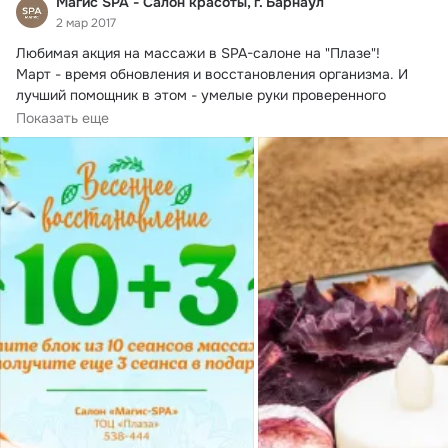
Магис SPA - Салон красоты, г. Барнаул
2 мар 2017
Любимая акция на массажи в SPA-салоне на "Плазе"!
Март - время обновления и восстановления организма. И 
лучший помощник в этом - умелые руки проверенного 
специалиста по массажу.
Показать еще