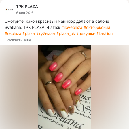
ТРК PLAZA
6 сен 2016
Смотрите, какой красивый маникюр делают в салоне 
Svetlana, ТРК PLAZA, 4 этаж 
#iloveplaza
#октябрьский
#okplaza
#plaza
#туймазы
#plaza_ok
#девушки
#fashion
#маникюр
#ногти
#nailart
Показать еще