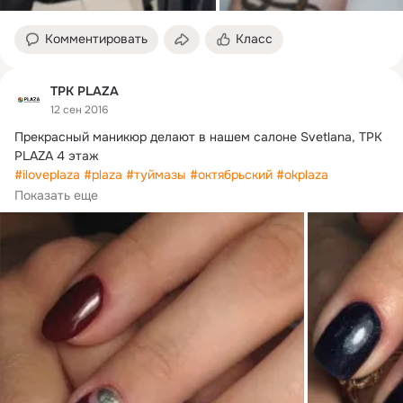
Комментировать
Класс
ТРК PLAZA
12 сен 2016
Прекрасный маникюр делают в нашем салоне Svetlana, ТРК 
#iloveplaza
#plaza
#туймазы
#октябрьский
#okplaza
#plaza_ok
#woman
#girl
 # маникюр
Показать еще