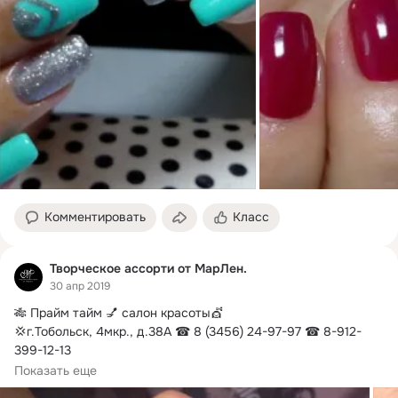
Комментировать
Класс
Творческое ассорти от МарЛен.
30 апр 2019
🎋 Прайм тайм 💅 салон красоты💇

💢г.
Тобольск, 4мкр., д.38А ☎ 8 (3456) 24-97-97 ☎ 8-912-
399-12-13

🌂 г.Тобольск, 9мкр., д.17/1 ☎ 8 (3456) 25-42-24 ☎ 8-912-
Показать еще
394-73-33