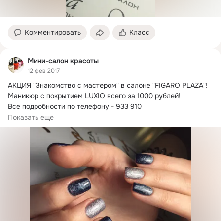
Комментировать
Класс
Мини-салон красоты
12 фев 2017
АКЦИЯ "Знакомство с мастером" в салоне "FIGARO PLAZA"!
Маникюр с покрытием LUXIO всего за 1000 рублей!

Все подробности по телефону - 933 910

На красоте можно экономить!
Показать еще