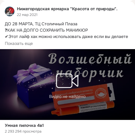
Нижегородская ярмарка "Красота от природы".
22 мар 2021
ДО 28 МАРТА, ТЦ Столичный Плаза

❓КАК НА ДОЛГО СОХРАНИТЬ МАНИКЮР

✔Этот лайф хак можно использовать даже если вы делаете 
маникюр в салоне.
Показать еще
Видео не найдено
Умная пилочка 4в1
2 293 294 просмотра