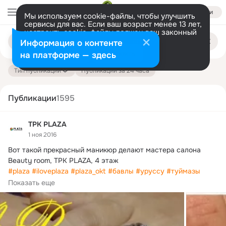
Войти
Мы используем cookie-файлы, чтобы улучшить
сервисы для вас. Если ваш возраст менее 13 лет,
настроить cookie-файлы должен ваш законный
Поиск
представитель.
Больше информации
Информация о контенте
по
публикациям
Разрешить все
Настроить
на платформе — здесь
Тип публикации
Публикации за 24 часа
Публикации
1595
ТРК PLAZA
1 ноя 2016
Вот такой прекрасный маникюр делают мастера салона 
#plaza
#iloveplaza
#plaza_okt
#бавлы
#уруссу
#туймазы
#октябрьский
#okplaza
#woman
#plaza_ok
Показать еще