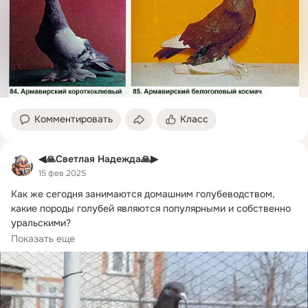
Комментировать
Класс
◀🙏Светлая Надежда🙏▶
15 фев 2025
Как же сегодня занимаются домашним голубеводством, 
какие породы голубей являются популярными и собственно 
уральскими?
Местные (аборигенные)...
Показать еще