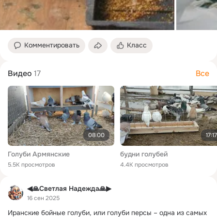
Комментировать
Класс
Видео
17
Все
08:00
17:17
Голуби Армянские
будни голубей
5.5K просмотров
4.4K просмотров
◀🙏Светлая Надежда🙏▶
16 сен 2025
Иранские бойные голуби, или голуби персы – одна из самых 