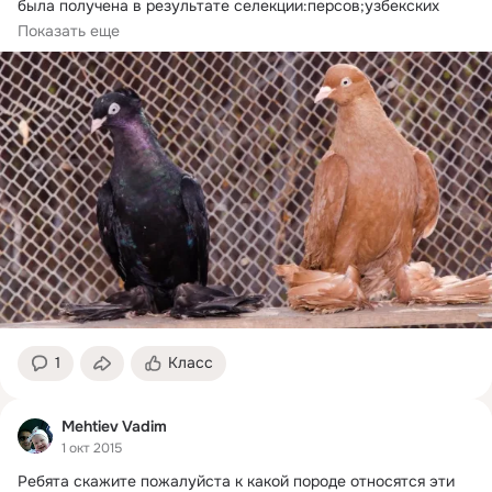
была получена в результате селекции:персов;узбекских 
новаттов;самаркандских тасманов.
Показать еще
1
Класс
Mehtiev Vadim
1 окт 2015
Ребята скажите пожалуйста к какой породе относятся эти 