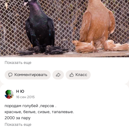
Показать еще
Комментировать
Класс
Н Ю
16 сен 2015
породам голубей ,персов .
красные, белые, сизые, тапалевые.

2000 за пару

Ставропольский край
Показать еще