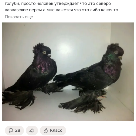
голуби, просто человек утверждает что это северо 
кавказские персы а мне кажется что это либо какая то 
смесь либо это узбеки!!!
Показать еще
28
Класс