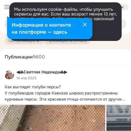
Войти
Мы используем cookie-файлы, чтобы улучшить
сервисы для вас. Если ваш возраст менее 13 лет,
настроить cookie-файлы должен ваш законный
Поиск
представитель.
Больше информации
Информация о контенте
по
публикациям
Разрешить все
Настроить
на платформе — здесь
Тип публикации
Публикации за 24 часа
Публикации
9600
◀🙏Светлая Надежда🙏▶
14 апр 2023
Как выглядят голуби персы?
У голубеводов городов Кавказа широко распространены 
курчавые персы. Эта красивая птица отличается от других...