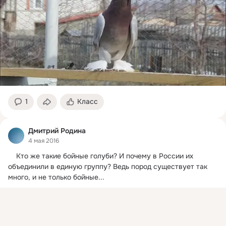
1
Класс
Дмитрий Родина
4 мая 2016
    Кто же такие бойные голуби?
 И почему в России их 
объединили в единую группу? Ведь пород существует так 
много, и не только бойные...
Комментировать
Класс
Присоединяйтесь к ОК, чтобы посмотреть больше
интересных публикаций и найти новых друзей.