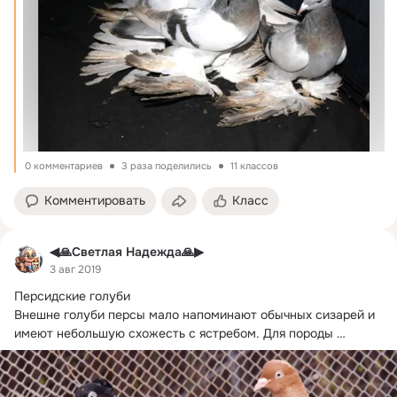
0 комментариев
3 раза поделились
11 классов
Комментировать
Класс
◀🙏Светлая Надежда🙏▶
3 авг 2019
Персидские голуби

Внешне голуби персы мало напоминают обычных сизарей и 
имеют небольшую схожесть с ястребом.
 Для породы 
характерна...