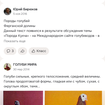
Юрий Бирюков
5 ноя 2016
Породы голубей

Ферганской долины

Данный текст появился в результате обсуждения темы 
«Порода Кукча» - на Международном сайте голубеводов - в 
ответ на вопрос
Показать еще
3
Класс
ГОЛУБИ МИРА
30 мар 2014
Голуби сильные, крепкого телосложения, средней величины.
Голова продолговатой формы, гладкая или с чубом, сухая, с 
округлым лбом, темя...