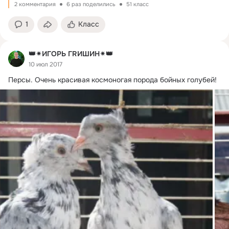
2 комментария
6 раз поделились
51 класс
1
Класс
👑✴ИГОРЬ ГRИШИН✴👑
10 июл 2017
Персы.
 Очень красивая космоногая порода бойных голубей!