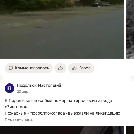
Комментировать
Класс
Подольск Настоящий
23 апр
В Подольске снова был пожар на территории завода 
«Зингер»🔥

Пожарные «Мособлпожспаса» выезжали на ликвидацию 
возгорания в нежилом здании...
Показать еще