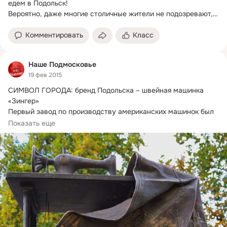
едем в Подольск!
Вероятно, даже многие столичные жители не подозревают, 
что совсем...
Комментировать
Класс
Наше Подмосковье
19 фев 2015
СИМВОЛ ГОРОДА: бренд Подольска – швейная машинка 
«Зингер»

Первый завод по производству американских машинок был 
открыт в начале прошлого...
Показать еще