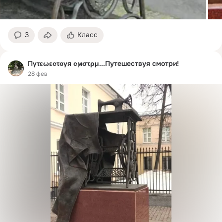
3
Класс
Пγτεωεϲτɞγя ϲϻστρμ...Путешествуя смотри!
28 фев