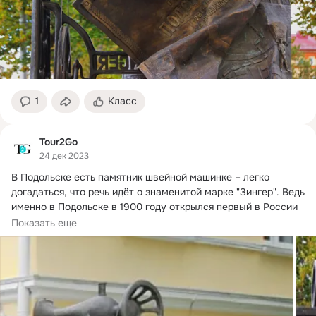
1
Класс
Tour2Go
24 дек 2023
В Подольске есть памятник швейной машинке – легко 
догадаться, что речь идёт о знаменитой марке "Зингер".
 Ведь 
именно в Подольске в 1900 году открылся первый в России 
завод этой американской компании.
Показать еще