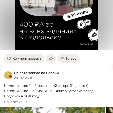
Комментировать
Класс
На автомобиле по России
20 июл 2018
Памятник швейной машинке «Зингер» (Подольск)

Памятник швейной машинке "Зингер" украсил город 
Подольск в 2011 году.
Монумент Зингеру ...
Показать еще