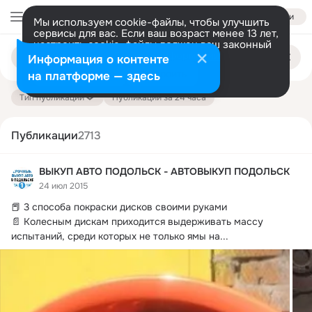
Войти
Мы используем cookie-файлы, чтобы улучшить
сервисы для вас. Если ваш возраст менее 13 лет,
настроить cookie-файлы должен ваш законный
Поиск
представитель.
Больше информации
Информация о контенте
по
публикациям
Разрешить все
Настроить
на платформе — здесь
Тип публикации
Публикации за 24 часа
Публикации
2713
ВЫКУП АВТО ПОДОЛЬСК - АВТОВЫКУП ПОДОЛЬСК
24 июл 2015
📕 3 способа покраски дисков своими руками

📄 Колесным дискам приходится выдерживать массу 
испытаний, среди которых не только ямы на...