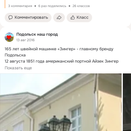
3 комментария
6 раз поделились
26 классов
Комментировать
Класс
Подольск наш город
13 авг 2016
165 лет швейной машинке «Зингер» - главному бренду 
Подольска

12 августа 1851 года американский портной Айзек Зингер

получил патент...
Показать еще