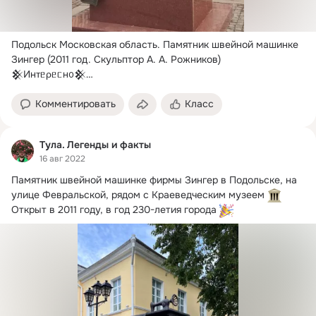
Подольск Московская область.
 Памятник швейной машинке 
Зингер (2011 год. Скульптор А. А. Рожников)

𒆜Инᴛᥱρᥱᥴн᧐𒆜

Из истории возникновения завода швейных машин марки 
"Зингер".
Комментировать
Класс
Тула. Легенды и факты
16 авг 2022
Памятник швейной машинке фирмы Зингер в Подольске, на 
улице Февральской, рядом с Краеведческим музеем 
Открыт в 2011 году, в год 230-летия города 