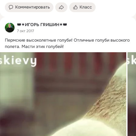
Комментировать
Класс
👑✴ИГОРЬ ГRИШИН✴👑
7 окт 2017
Пермские высоколетные голуби!
 Отличные голуби высокого 
полета. Масти этих голубей!