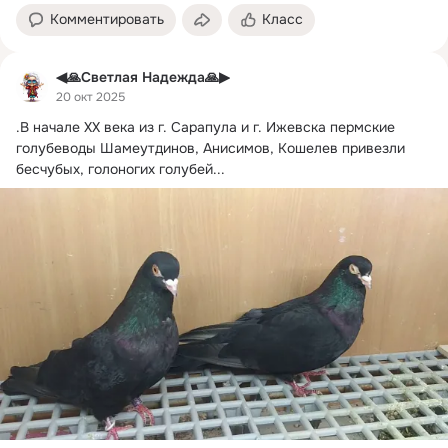
Комментировать
Класс
◀🙏Светлая Надежда🙏▶
20 окт 2025
.
В начале XX века из г. Сарапула и г. Ижевска пермские 
голубеводы Шамеутдинов, Анисимов, Кошелев привезли 
бесчубых, голоногих голубей...