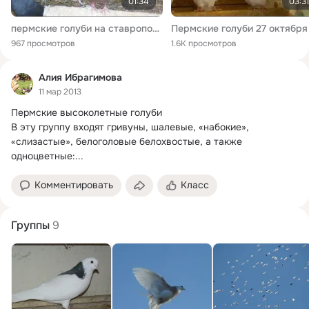
01:34
03:31
пермские голуби на ставрополье.
967 просмотров
1.6K просмотров
Алия Ибрагимова
11 мар 2013
Пермские высоколетные голуби

В эту группу входят гривуны, шалевые, «набокие», 
«слизастые», белоголовые белохвостые, а также 
одноцветные:...
Комментировать
Класс
Группы
9