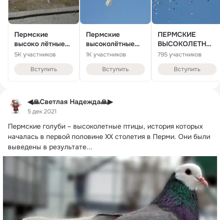
Пермские
Пермские
ПЕРМСКИЕ
высоко лётные
высоколётные
ВЫСОКОЛЕТНЫЕ
голуби
голуби
ГОЛУБИ
5K участников
1K участников
795 участников
Вступить
Вступить
Вступить
◀🙏Светлая Надежда🙏▶
5 дек 2021
Пермские голуби – высоколетные птицы, история которых 
началась в первой половине XX столетия в Перми.
 Они были 
выведены в результате...