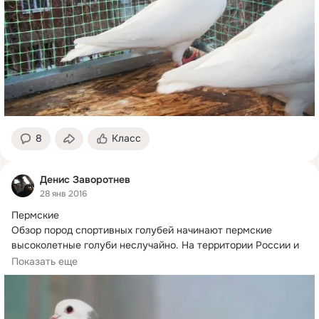
8
Класс
Денис Заворотнев
28 янв 2016
Пермские

Обзор пород спортивных голубей начинают пермские 
высоколетные голуби неслучайно.
 На территории России и 
Казахстана это одна...
Показать еще