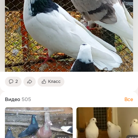
2
Класс
Видео
505
Все