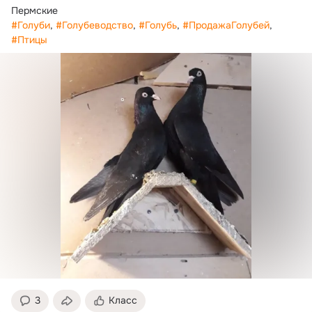
#Голуби
, 
#Голубеводство
, 
#Голубь
, 
#ПродажаГолубей
, 
#Птицы
3
Класс