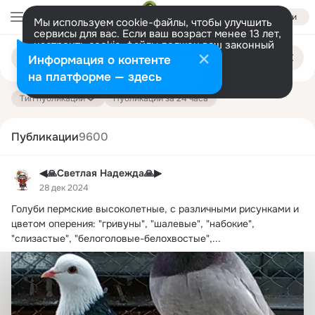
Войти
Мы используем cookie-файлы, чтобы улучшить
сервисы для вас. Если ваш возраст менее 13 лет,
настроить cookie-файлы должен ваш законный
Поиск
представитель.
Больше информации
Информация о контенте
по
публикациям
Разрешить все
Настроить
на платформе — здесь
Тип публикации
Публикации за 24 часа
Публикации
9600
◀🙏Светлая Надежда🙏▶
28 дек 2024
Голуби пермские высоколетные, с различными рисунками и 
цветом оперения: "гривуны", "шалевые", "набокие", 
"слизастые", "белоголовые-белохвостые",...