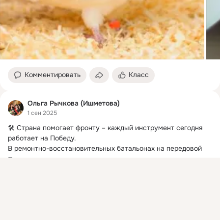
Комментировать
Класс
Ольга Рычкова (Ишметова)
1 сен 2025
🛠 Страна помогает фронту – каждый инструмент сегодня 
работает на Победу.
В ремонтно-восстановительных батальонах на передовой 
всё...
Показать еще
Присоединяйтесь к ОК, чтобы посмотреть больше
интересных публикаций и найти новых друзей.
Войти
Зарегистрироваться