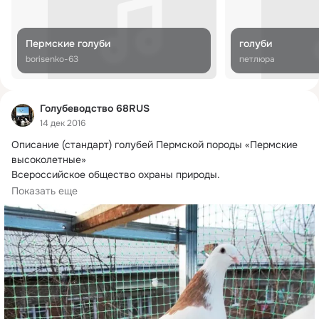
Пермские голуби
голуби
borisenko-63
петлюра
Голубеводство 68RUS
14 дек 2016
Описание (стандарт) голубей Пермской породы «Пермские 
высоколетные»

Всероссийское общество охраны природы.
Пермский клуб голубеводов.г. Пермь, 1989г.
Показать еще