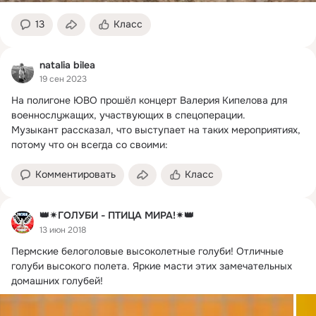
13
Класс
natalia bilea
19 сен 2023
На полигоне ЮВО прошёл концерт Валерия Кипелова для 
военноcлyжащих, участвующих в спецопеpации.
Музыкант рассказал, что выступает на таких мероприятиях, 
потому что он всегда со своими:
Комментировать
Класс
👑✴ГОЛУБИ - ПТИЦА МИРА!✴👑
13 июн 2018
Пермские белоголовые высоколетные голуби!
 Отличные 
голуби высокого полета. Яркие масти этих замечательных 
домашних голубей!