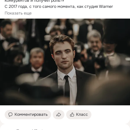
конкурентов и получил роль?
»

С 2017 года, с того самого момента, как студия Warner 
пригласила...
Показать еще
Комментировать
Класс