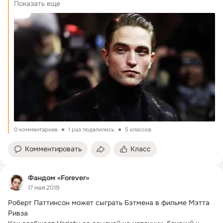
Роберт Паттинсон официально станет...
Показать еще
0 комментариев
1 раз поделились
5 классов
Комментировать
Класс
Фандом «Forever»
17 мая 2019
Роберт Паттинсон может сыграть Бэтмена в фильме Мэтта 
Ривза
