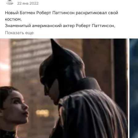
22 янв 2022
Новый Бэтмен Роберт Паттинсон раскритиковал свой 
костюм.
Знаменитый американский актер Роберт Паттинсон, 
который играет Темного рыцаря в новом фильме «Бэтмен», 
Показать еще
раскритиковал костюм супергероя.