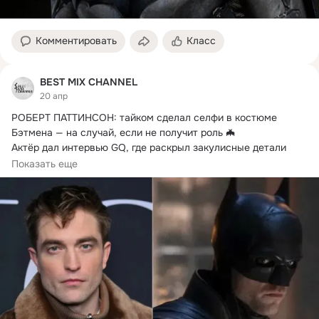
Комментировать
Класс
BEST MIX CHANNEL
20 апр
РОБЕРТ ПАТТИНСОН: тайком сделал селфи в костюме 
Бэтмена — на случай, если не получит роль 🦇

Актёр дал интервью GQ, где раскрыл закулисные детали 
кастинга на роль Тёмного рыцаря.
Показать еще