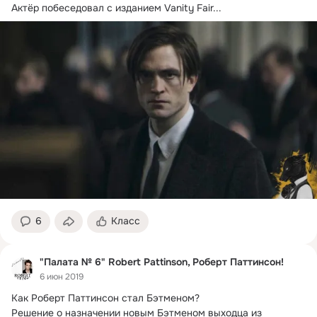
Актёр побеседовал с изданием Vanity Fair...
6
Класс
"Палата № 6" Robert Pattinson, Роберт Паттинсон!
6 июн 2019
Как Роберт Паттинсон стал Бэтменом?
Решение о назначении новым Бэтменом выходца из 