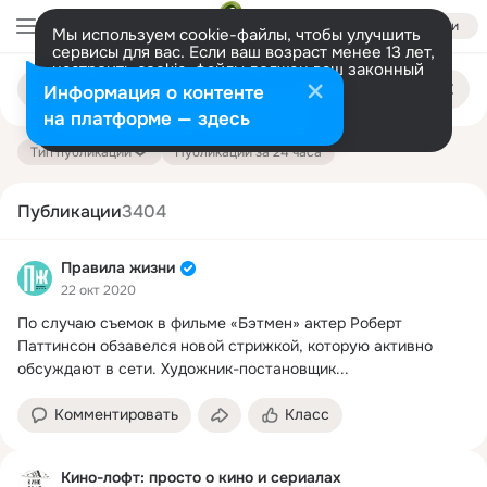
Войти
Мы используем cookie-файлы, чтобы улучшить
сервисы для вас. Если ваш возраст менее 13 лет,
настроить cookie-файлы должен ваш законный
Поиск
представитель.
Больше информации
Информация о контенте
по
публикациям
Разрешить все
Настроить
на платформе — здесь
Тип публикации
Публикации за 24 часа
Публикации
3404
Правила жизни
22 окт 2020
По случаю съемок в фильме «Бэтмен» актер Роберт 
Паттинсон обзавелся новой стрижкой, которую активно 
обсуждают в сети.
 Художник-постановщик...
Комментировать
Класс
Кино-лофт: просто о кино и сериалах