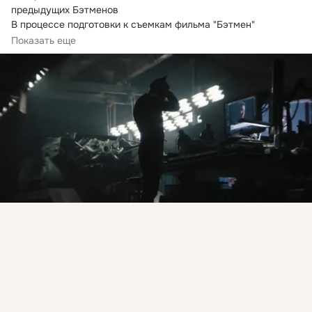
предыдущих Бэтменов

В процессе подготовки к съемкам фильма "Бэтмен" 
исполнителю главной...
Показать еще
Присоединяйтесь к ОК, чтобы посмотреть больше
интересных публикаций и найти новых друзей.
Войти
Зарегистрироваться
Комментировать
Класс
Oldfag TV