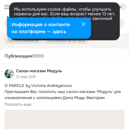
Войти
Мы используем cookie-файлы, чтобы улучшить
сервисы для вас. Если ваш возраст менее 13 лет,
настроить cookie-файлы должен ваш законный
Поиск
представитель.
Больше информации
Информация о контенте
по
публикациям
Разрешить все
Настроить
на платформе — здесь
Тип публикации
Публикации за 24 часа
Публикации
9590
Салон-магазин Модуль
27 фев 2015
О PAROLE by Victoria Andreyanova

Приглашаем Вас посетить наш салон-магазин 'Модуль' для 
ознакомления с коллекциями Дома Моды Виктории 
Андреяновой.
Показать еще