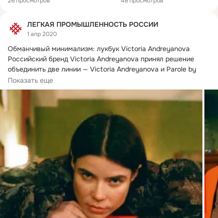
26 просмотров
48 просмотров
ЛЕГКАЯ ПРОМЫШЛЕННОСТЬ РОССИИ
1 апр 2020
Обманчивый минимализм: лукбук Victoria Andreyanova

Российский бренд Victoria Andreyanovа принял решение 
объединить две линии — Victoria Andreyanova и Parole by 
Victoria Andreyanova — под одним именем.
Показать еще