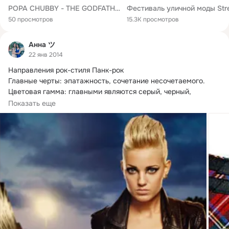
POPA CHUBBY - THE GODFATHER THEME (2023) 1080p
50 просмотров
15.3K просмотров
Анна ツ
22 янв 2014
Направления рок-стиля Панк-рок

Главные черты: эпатажность, сочетание несочетаемого.
Цветовая гамма: главными являются серый, черный, 
красный цвета, но допустимы и вызывающе яркие оттенки.
Показать еще