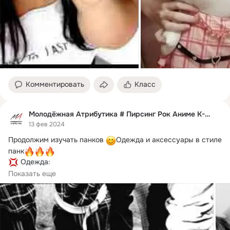
Комментировать
Класс
Молодёжная Атрибутика # Пирсинг Рок Аниме К-РОР
13 фев 2024
Продолжим изучать панков 
Одежда и аксессуары в стиле 
панк
 Одежда:

кожаные куртки-косухи с заклепками, иногда 
Показать еще
раскрашенные,