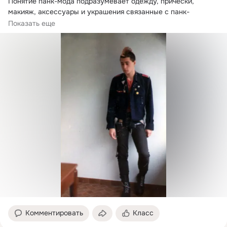
Понятие панк-мода подразумевает одежду, причёски, 
макияж, аксессуары и украшения связанные с панк-
субкультурой, а также различные...
Показать еще
Комментировать
Класс