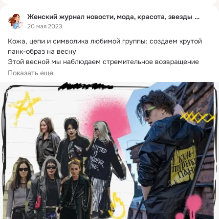
Женский журнал новости, мода, красота, звезды 530k
20 мая 2023
Кожа, цепи и символика любимой группы: создаем крутой 
панк-образ на весну

Этой весной мы наблюдаем стремительное возвращение 
панк-культуры...
Показать еще