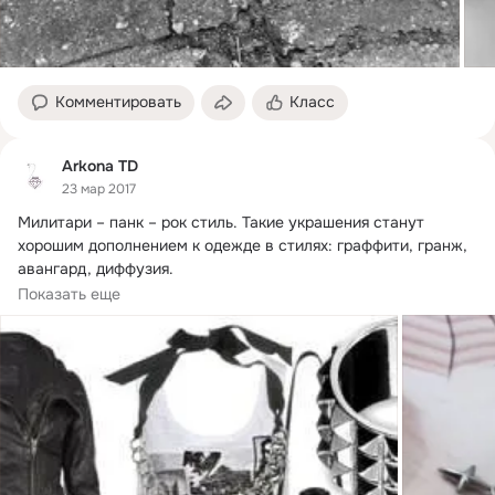
Комментировать
Класс
Arkona TD
23 мар 2017
Милитари – панк – рок стиль.
 Такие украшения станут 
хорошим дополнением к одежде в стилях: граффити, гранж, 
авангард, диффузия.

Подразумевает...
Показать еще