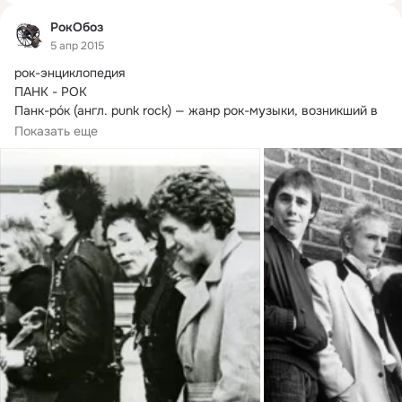
РокОбоз
5 апр 2015
рок-энциклопедия

ПАНК - РОК

Панк-рóк (англ.
 punk rock) — жанр рок-музыки, возникший в 
начале 1970-х годов в США и, чуть позже, в Великобритании.
Показать еще