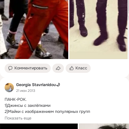
Комментировать
Класс
Georgia Stavrianidou🌙
21 июн 2013
ПАНК-РОК.
1)Джинсы с заклёпками

2)Майки с изображением популярных групп

3)Вызывающие надписи на одежде

Показать еще
4)Заношенные джинсовые и кожаные куртки