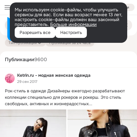
Войти
Мы используем cookie-файлы, чтобы улучшить
сервисы для вас. Если ваш возраст менее 13 лет,
настроить cookie-файлы должен ваш законный
Поиск
представитель.
Больше информации
Информация о контенте
по
публикациям
Разрешить все
Настроить
на платформе — здесь
Тип публикации
Публикации за 24 часа
Публикации
9600
Ketrin.ru - модная женская одежда
29 сен 2017
Рок-стиль в одежде Дизайнеры ежегодно разрабатывают 
коллекции специально для рокеров и рокерш.
 Это стиль 
свободных, активных и жизнерадостных...