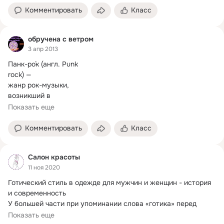
Комментировать
Класс
обручена с ветром
3 апр 2013
Панк-ро́к (англ.
 Punk

rock) —

жанр рок-музыки,

возникший в

середине 1970-х годов в

Показать еще
США и,

чуть позже, в

Комментировать
Класс
Великобритании.

Смыслом, который
Салон красоты
11 ноя 2020
Готический стиль в одежде для мужчин и женщин - история 
и современность

У большей части при упоминании слова «готика» перед 
глазами...
Показать еще