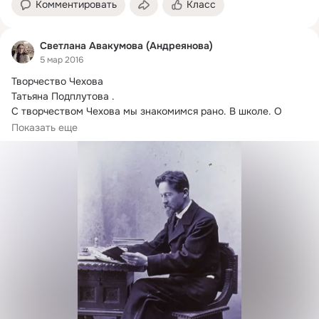
Комментировать
Класс
Светлана Авакумова (Андреянова)
5 мар 2016
Творчество Чехова

Татьяна Подплутова .
С творчеством Чехова мы знакомимся рано. В школе. О 
Чехове сказано как будто все. Но многое...
Показать еще