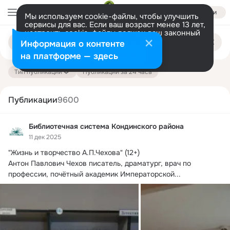
Войти
Мы используем cookie-файлы, чтобы улучшить
сервисы для вас. Если ваш возраст менее 13 лет,
настроить cookie-файлы должен ваш законный
Поиск
представитель.
Больше информации
Информация о контенте
по
публикациям
Разрешить все
Настроить
на платформе — здесь
Тип публикации
Публикации за 24 часа
Публикации
9600
Библиотечная система Кондинского района
11 дек 2025
"Жизнь и творчество А.
П.Чехова" (12+)

Антон Павлович Чехов писатель, драматург, врач по 
профессии, почётный академик Императорской...