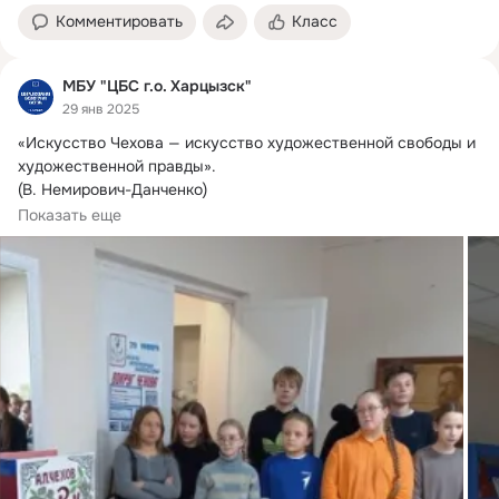
Комментировать
Класс
МБУ "ЦБС г.о. Харцызск"
29 янв 2025
«Искусство Чехова — искусство художественной свободы и 
художественной правды».
(В. Немирович-Данченко)

29 января, к 165-летнему юбилею...
Показать еще