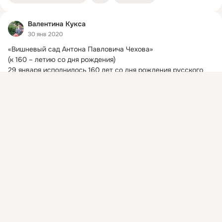
Валентина Кукса
30 янв 2020
«Вишневый сад Антона Павловича Чехова»

(к 160 – летию со дня рождения)

29 января исполнилось 160 лет со дня рождения русского 
писателя,...
Показать еще
Присоединяйтесь к ОК, чтобы посмотреть больше
интересных публикаций и найти новых друзей.
Войти
Зарегистрироваться