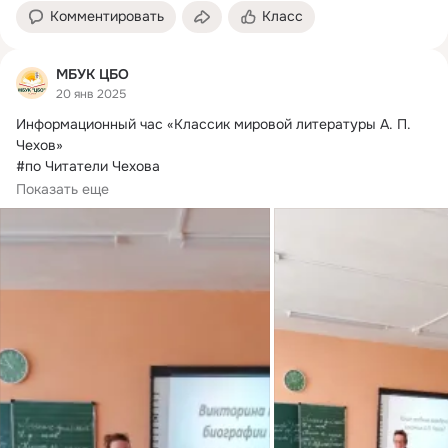
Комментировать
Класс
МБУК ЦБО
20 янв 2025
Информационный час «Классик мировой литературы А.
 П. 
Чехов»

#по Читатели Чехова

К 165-летию Антона Павловича Чехова, в школе №21, для...
Показать еще