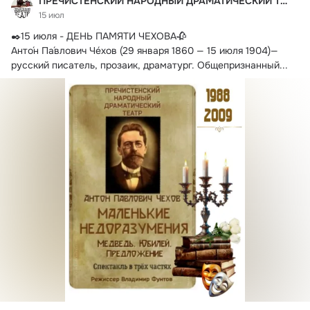
ПРЕЧИСТЕНСКИЙ НАРОДНЫЙ ДРАМАТИЧЕСКИЙ ТЕАТР
15 июл
✒️15 июля - ДЕНЬ ПАМЯТИ ЧЕХОВА🥀

Анто́н Па́влович Че́хов (29 января 1860 — 15 июля 1904)— 
русский писатель, прозаик, драматург.
 Общепризнанный...