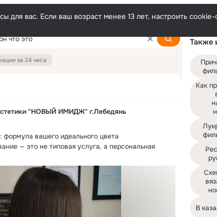
ы для вас. Если ваш возраст менее 13 лет, настроить cooki
Также 
ации за 24 часа
Прич
фил
Как пр
н
эстетики "НОВЫЙ ИМИДЖ" г.Лебедянь
н
Лук
фил
: формула вашего идеального цвета

ние — это не типовая услуга, а персональная 
Рес
ру
Схе
вяз
но
В каза