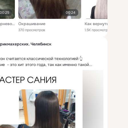
00:25
00:24
Новый флисинг! 🤗Прикорневой объём на 2 месяца👍. Выполнено за 1ч.30мин👍. Входит : мытьё головы, сушка волос, процедура флисинг, лёгкая укладка.Стоимость от 1800р до 2500р . Окрашивание волос будет выполнено через неделю. Спросите что это? Это вариант б
Окрашивание
370 просмотров
1.5K просмотров
арикмахерских. Челябинск
он считается классической технологией 👆

е  - это хит этого года, так как именно такой...