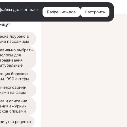
Войти
e-файлы должен ваш
Разрешить все
Настроить
Правая
ищут
колонка
еска лоуренс в 
ьме пассажиры
авильно выбрать 
волосы для 
аращивания 
атуральные
реция борджиа 
ьм 1990 актеры
нички своими 
ками на фары
ма и описание 
ания ажурных 
сков спицами
ни утка рецепты