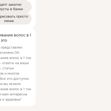
цепт закатки 
пусты в банки
рисовать просто 
мячик
вание волос в 1
 это
 представлен
ателями ОК.
ание волос в 1 тон
 – ответы на ваши
, статьи
ов и многое
 Все это доступно
ли вы искали
ание волос в 1 тон
 и вам интересна
а и здоровье"