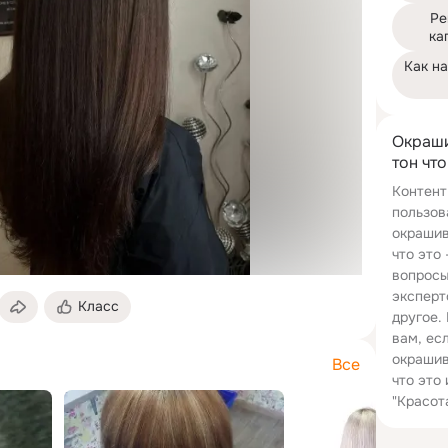
Ре
ка
Как на
Окраши
тон что
Контент
пользов
окрашив
что это
вопросы
эксперт
Класс
другое.
вам, ес
окрашив
Все
что это
"Красот