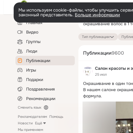
Мы используем cookie-файлы, чтобы улучшить сервис
законный представитель.
Больше информации
Левая
Поиск
Главная
колонка
по
публикациям
Видео
Тип публикации
Публик
Группы
Люди
Публикации
9600
Публикации
Салон красоты и 
Игры
25 июл
Подарки
Окрашивание в один тон
Поздравления
В нашем салоне окрашива
формула.
Рекомендации
Сменить язык
Рекламодателям
Помощь
Новости
Ещё
Мы применяем