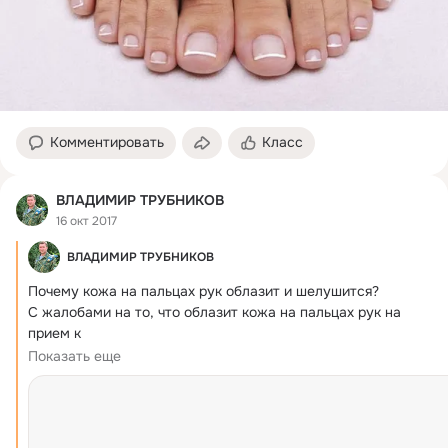
Комментировать
Класс
ВЛАДИМИР ТРУБНИКОВ
16 окт 2017
ВЛАДИМИР ТРУБНИКОВ
Почему кожа на пальцах рук облазит и шелушится?
С жалобами на то, что облазит кожа на пальцах рук на 
прием к

дерматологу приходит очень много людей не зависимо от 
Показать еще
возраста – как