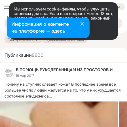
Войти
Мы используем cookie-файлы, чтобы улучшить
сервисы для вас. Если ваш возраст менее 13 лет,
настроить cookie-файлы должен ваш законный
Поиск
представитель.
Больше информации
Информация о контенте
по
публикациям
Разрешить все
Настроить
на платформе — здесь
Тип публикации
Публикации за 24 часа
Публикации
9600
В ПОМОЩЬ РУКОДЕЛЬНИЦАМ ИЗ ПРОСТОРОВ ИНТЕРНЕТА.
19 мар 2017
Почему на ступнях слезает кожа?
 В последнее время все 
большее число людей жалуется на то, что у них ухудшается 
состояние эпидермиса...