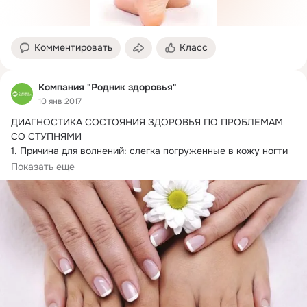
Комментировать
Класс
Компания "Родник здоровья"
10 янв 2017
ДИАГНОСТИКА СОСТОЯНИЯ ЗДОРОВЬЯ ПО ПРОБЛЕМАМ 
СО СТУПНЯМИ

1.
 Причина для волнений: слегка погруженные в кожу ногти 
пальцев ног, которые оставляют выемку на пальцах, 
Показать еще
похожую по форме на ложку