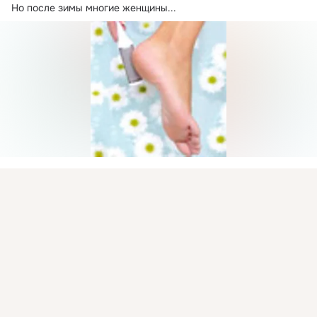
Но после зимы многие женщины...
Комментировать
Класс
Присоединяйтесь к ОК, чтобы посмотреть больше
интересных публикаций и найти новых друзей.
Древо Жизни
Войти
Зарегистрироваться
17 авг 2018
ЛЕЧЕНИЕ ПЯТОК.
Ежедневно в процессе ходьбы на пятки приходится 
огромная нагрузка. Кожа в тех местах постоянно 
подвергается трению,...