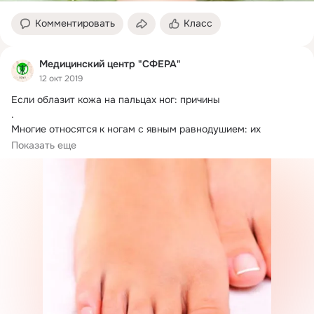
Комментировать
Класс
Медицинский центр "СФЕРА"
12 окт 2019
Если облазит кожа на пальцах ног: причины

.
Многие относятся к ногам с явным равнодушием: их 
обувают в неудобную, ненатуральную, жаркую...
Показать еще