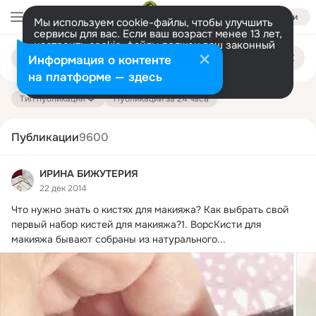
Войти
Мы используем cookie-файлы, чтобы улучшить
сервисы для вас. Если ваш возраст менее 13 лет,
настроить cookie-файлы должен ваш законный
Поиск
представитель.
Больше информации
Информация о контенте
по
публикациям
Разрешить все
Настроить
на платформе — здесь
Тип публикации
Публикации за 24 часа
Публикации
9600
ИРИНА БИЖУТЕРИЯ
22 дек 2014
Что нужно знать о кистях для макияжа?
 Как выбрать свой 
первый набор кистей для макияжа?1. ВорсКисти для 
макияжа бывают собраны из натурального...