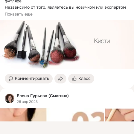
футляре

Независимо от того, являетесь вы новичком или экспертом 
в мире макияжа, профессиональные...
Показать еще
Комментировать
Класс
Елена Гурьева (Смагина)
26 апр 2023
Присоединяйтесь к ОК, чтобы посмотреть больше