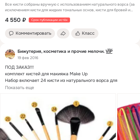
Все кисти собраны вручную с использованием натурального ворса (за
исключением кисти для жидких тональных основ, кисти для бровей и
кисти для губ — для них рекомендован синтетический ворс).
4 550 ₽
Срок публикации истёк
Комментировать
Класс
Бижутерия, косметика и прочие мелочи. V͇̿I͇̿P͇̿
19 фев 2016
ПОД ЗАКАЗ!!!
комплект кистей для макияжа Make Up

Набор включает 24 кисти из натурального ворса для 
повседневного и профессионального макияжа
Показать еще