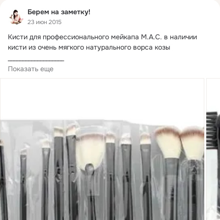
Берем на заметку!
23 июн 2015
Кисти для профессионального мейкапа М.
А.С. в наличии

кисти из очень мягкого натурального ворса козы

___________________

Набор кистей для макияжа M.A.C 18 в 1 - 1690руб
Показать еще