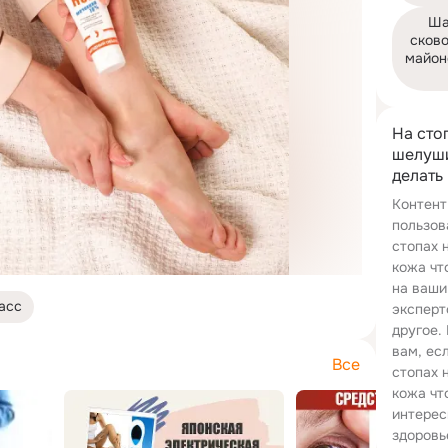
Ша
сково
майон
На сто
шелуши
делать
Контент
пользов
стопах 
кожа чт
на ваши
асс
эксперт
другое.
вам, ес
Все
стопах 
кожа чт
интерес
здоровь