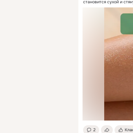
становится сухой и стяну
2
Кла