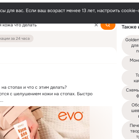
ы для вас. Если ваш возраст менее 13 лет, настроить cooki
Также 
ации за 24 часа
Golden
для
п
Мони
Т
ка
на стопах и что с этим делать?
Схемы
ются с шелушением кожи на стопах. Быстро 
ф
..
Обо
шев
Пече
тво
т