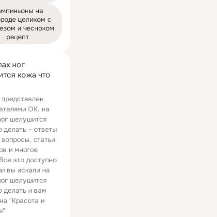
мпиньоны на 
роде целиком с 
езом и чесноком 
рецепт
пах ног
тся кожа что
 представлен
ателями ОК. на
ног шелушится
о делать – ответы
 вопросы, статьи
ов и многое
 Все это доступно
ли вы искали на
ног шелушится
о делать и вам
на "Красота и
е"