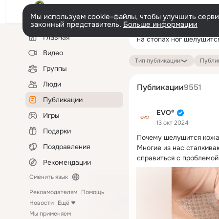
Мы используем cookie-файлы, чтобы улучшить сервис
законный представитель.
Больше информации
Левая
Поиск
Главная
колонка
по
публикациям
Видео
Тип публикации
Публик
Группы
Люди
Публикации
9551
Публикации
EVO®
Игры
13 окт 2024
Подарки
Почему шелушится кожа 
Поздравления
Многие из нас сталкива
справиться с проблемой.
Рекомендации
Сменить язык
Рекламодателям
Помощь
Новости
Ещё
Мы применяем