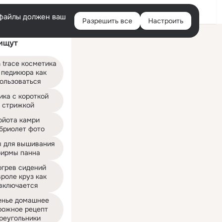
Войти
e-файлы должен ваш
Разрешить все
Настроить
Правая
ищут
колонка
 trace косметика 
 педикюра как 
ользоваться
ка с короткой 
стрижкой
ойота камри 
бриолет фото
 для вышивания 
ирмы панна
грев сидений 
роле круз как 
включается
нье домашнее 
рожное рецепт 
реугольники