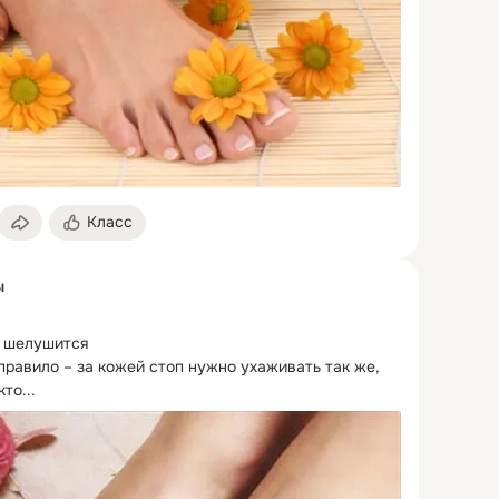
Класс
ы
 шелушится

правило – за кожей стоп нужно ухаживать так же, 
кто...