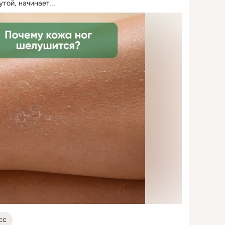
той, начинает...
сс