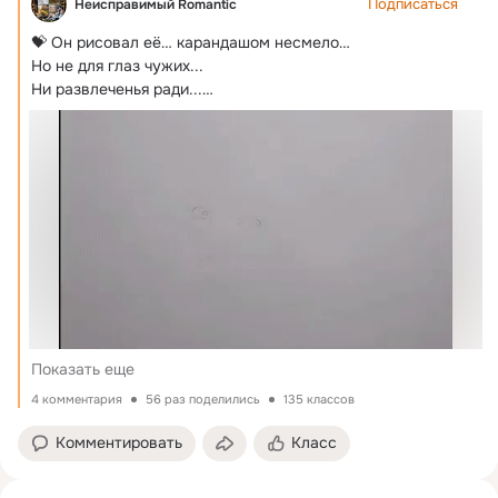
Подписаться
Неисправимый Romantic
💝 Он рисовал её… карандашом несмело…

Но не для глаз чужих...
Ни развлеченья ради...

И нежный образ возникал на белом...

Глаза... ресницы...
Показать еще
4 комментария
56 раз поделились
135 классов
Комментировать
Класс