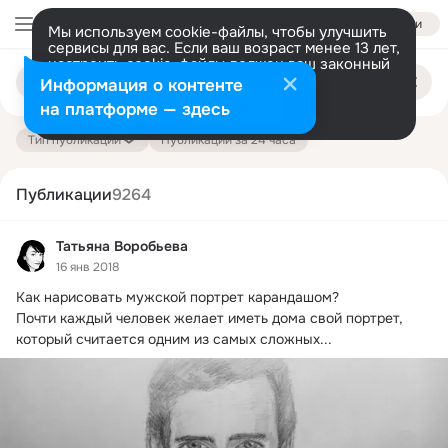
Войти
Мы используем cookie-файлы, чтобы улучшить
сервисы для вас. Если ваш возраст менее 13 лет,
настроить cookie-файлы должен ваш законный
Поиск
представитель.
Больше информации
Информация о контенте
по
публикациям
Разрешить все
Настроить
на платформе — здесь
Тип публикации
Публикации за 24 часа
Публикации
9264
Татьяна Воробьева
16 янв 2018
Как нарисовать мужской портрет карандашом?
Почти каждый человек желает иметь дома свой портрет, 
который считается одним из самых сложных...