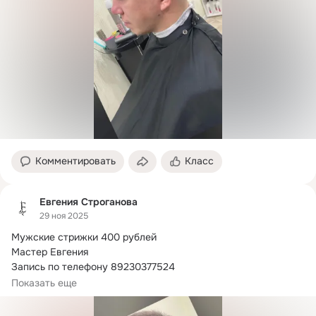
Комментировать
Класс
Евгения Строганова
29 ноя 2025
Мужские стрижки 400 рублей

Мастер Евгения

Запись по телефону 89230377524

Парикмахерская Эгоист
Показать еще