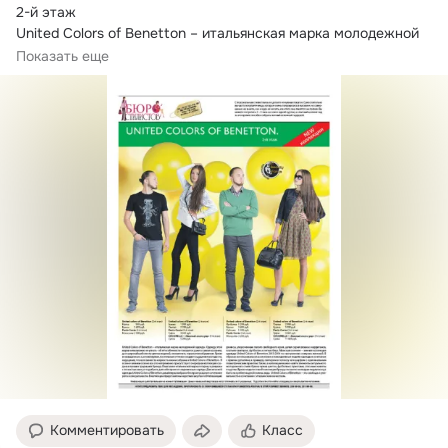
2-й этаж

United Colors of Benetton – итальянская марка молодежной 
одежды.
 Вещи, представленные в магазине...
Показать еще
Комментировать
Класс