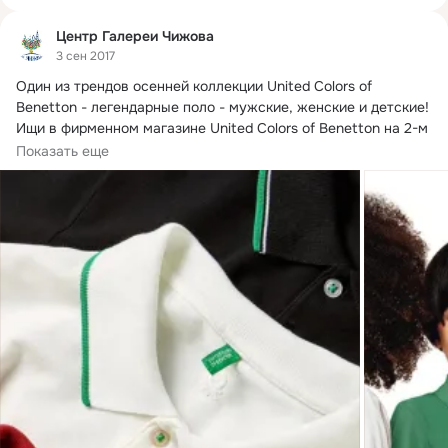
Центр Галереи Чижова
3 сен 2017
Один из трендов осенней коллекции United Colors of 
Benetton - легендарные поло - мужские, женские и детские!
Ищи в фирменном магазине United Colors of Benetton на 2-м 
этаже Центра Галереи Чижова
Показать еще