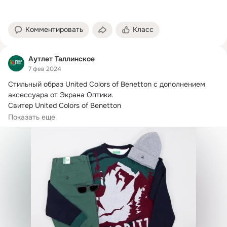
Комментировать
Класс
Аутлет Таллинское
7 фев 2024
Стильный образ United Colors of Benetton с дополнением 
аксессуара от Экрана Оптики.
Свитер United Colors of Benetton

Было: 8.999₽, стало: 2.699₽
Показать еще