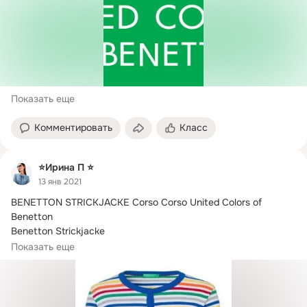
Показать еще
Комментировать
Класс
⭐Ирина П ⭐
13 янв 2021
BENETTON STRICKJACKE Corso Corso United Colors of 
Benetton

Benetton Strickjacke

Скидка -75% Выгодно!
Показать еще
Ищете полосатый свитер? С полосатым...