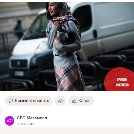
Комментировать
Класс
СБС Мегамолл
5 окт 2012
United Colors of Benetton: детская коллекция FW 2012-2013
