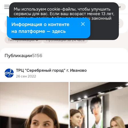
Войти
Мы используем cookie-файлы, чтобы улучшить
сервисы для вас. Если ваш возраст менее 13 лет,
настроить cookie-файлы должен ваш законный
Поиск
представитель.
Больше информации
Информация о контенте
по
публикациям
Разрешить все
Настроить
на платформе — здесь
Тип публикации
Публикации за 24 часа
Публикации
5156
ТРЦ "Серебряный город" г. Иваново
26 сен 2022