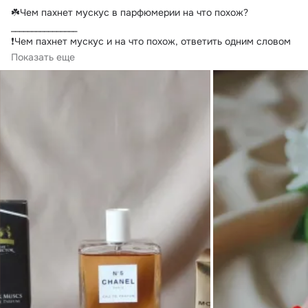
☘️Чем пахнет мускус в парфюмерии на что похож?
________________

❗Чем пахнет мускус и на что похож, ответить одним словом 
сложно,

Показать еще
–...