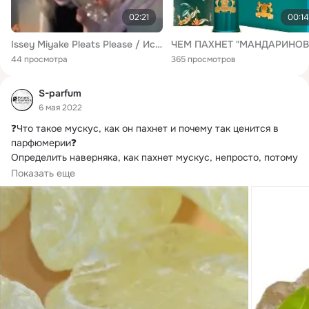
02:21
00:14
Issey Miyake Pleats Please / Иссей Мияки Плитс Плиз - обзоры и отзывы о духах
44 просмотра
365 просмотров
S-parfum
6 мая 2022
❓Что такое мускус, как он пахнет и почему так ценится в 
парфюмерии❓

Определить наверняка, как пахнет мускус, непросто, потому 
что вещество...
Показать еще