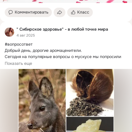
Комментировать
Класс
" Сибирское здоровье" - в любой точке мира
4 авг 2025
#вопросответ

Добрый день, дорогие аромаценители.
Сегодня на популярные вопросы о мускусе мы попросили 
ответить парфюмерных технологов бренда.
Показать еще