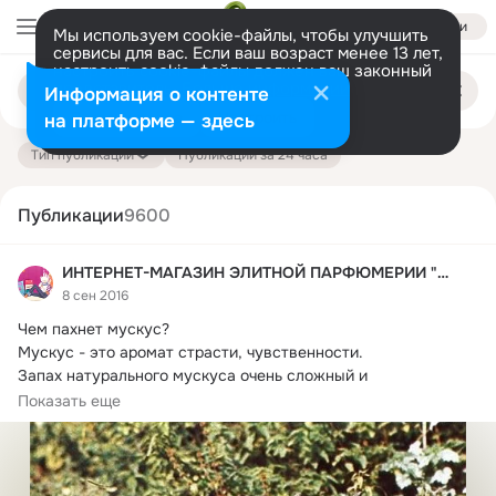
Войти
Мы используем cookie-файлы, чтобы улучшить
сервисы для вас. Если ваш возраст менее 13 лет,
настроить cookie-файлы должен ваш законный
Поиск
представитель.
Больше информации
Информация о контенте
по
публикациям
Разрешить все
Настроить
на платформе — здесь
Тип публикации
Публикации за 24 часа
Публикации
9600
ИНТЕРНЕТ-МАГАЗИН ЭЛИТНОЙ ПАРФЮМЕРИИ "MIO-MIOO.RU"
8 сен 2016
Чем пахнет мускус?
Мускус - это аромат страсти, чувственности.

Запах натурального мускуса очень сложный и 
противоречивый. В парфюмерных...
Показать еще