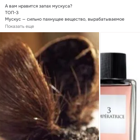
А вам нравится запах мускуса?
ТОП-3

Мускус — сильно пахнущее вещество, вырабатываемое 
железами некоторых животных или находящееся в корнях 
Показать еще
некоторых растений.