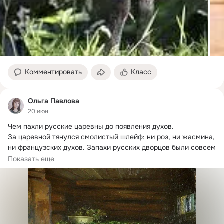
Комментировать
Класс
Ольга Павлова
20 июн
Чем пахли русские царевны до появления духов.
За царевной тянулся смолистый шлейф: ни роз, ни жасмина, 
ни французских духов. Запахи русских дворцов были совсем 
другими.
Показать еще