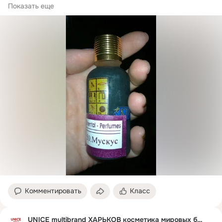
Впервые мускус...
Показать еще
Комментировать
Класс
UNICE multibrand ХАРЬКОВ косметика мировых брендов