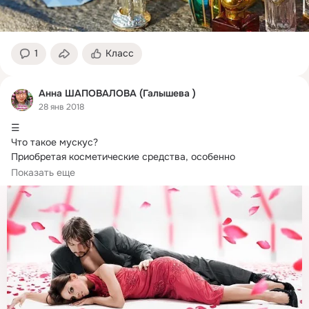
1
Класс
Анна ШАПОВАЛОВА (Галышева )
28 янв 2018
☰

Что такое мускус?
Приобретая косметические средства, особенно 
парфюмерию, мы часто не задумываемся, какая сложная 
Показать еще
работа предшествовала...