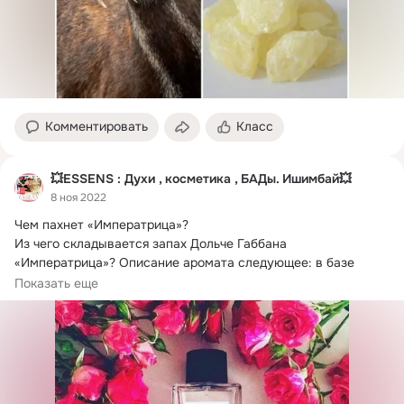
Комментировать
Класс
💥ESSENS : Духи , косметика , БАДы. Ишимбай💥
8 ноя 2022
Чем пахнет «Императрица»?
Из чего складывается запах Дольче Габбана 
«Императрица»? Описание аромата следующее: в базе 
аккорды мускуса...
Показать еще