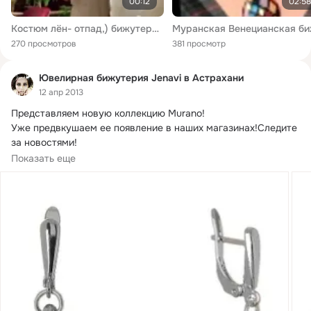
00:12
02:58
Костюм лён- отпад,) бижутерия « Мурано бижу» ( Италия) Всё это можно приобрести у @Юлия Коростелёва
270 просмотров
381 просмотр
Ювелирная бижутерия Jenavi в Астрахани
12 апр 2013
Представляем новую коллекцию Murano!
Уже предвкушаем ее появление в наших магазинах!Следите 
за новостями!

С давних времен в Венецианской...
Показать еще