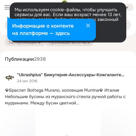
Войти
Мы используем cookie-файлы, чтобы улучшить
сервисы для вас. Если ваш возраст менее 13 лет,
настроить cookie-файлы должен ваш законный
Поиск
представитель.
Больше информации
Информация о контенте
по
публикациям
Разрешить все
Настроить
на платформе — здесь
Тип публикации
Публикации за 24 часа
Публикации
2938
"Ukrashplus" Бижутерия-Аксессуары-Кожгалантерея
24 окт 2018
💎Браслет Bottega Murano, коллекция Murrina💎 Италия

Небольшие бусины из муранского стекла ручной работы с 
мурринами.
 Между бусин цветной...