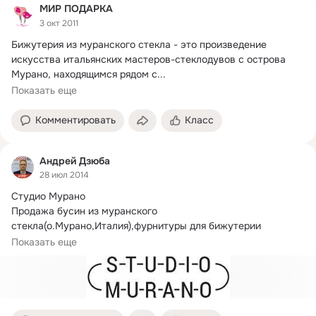
МИР ПОДАРКА
3 окт 2011
Бижутерия из муранского стекла - это произведение 
искусства итальянских мастеров-стеклодувов с острова 
Мурано, находящимся рядом с...
Показать еще
Комментировать
Класс
Андрей Дзюба
28 июл 2014
Студио Мурано

Продажа бусин из муранского 
стекла(о.
Мурано,Италия),фурнитуры для бижутерии 
немецкого производства,заказы на стеклянные детали для 
Показать еще
украшений любой сложности.