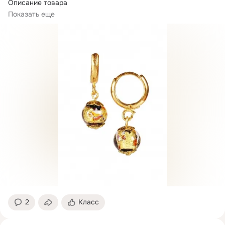
Описание товара

Серьги Bottega Murano, коллекция Arlecchino.
 Небольшие...
Показать еще
2
Класс