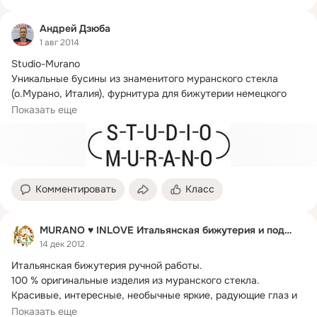
Андрей Дзюба
1 авг 2014
Studio-Murano

Уникальные бусины из знаменитого муранского стекла 
(о.
Мурано, Италия), фурнитура для бижутерии немецкого 
производства, заказы на стеклянные детали для украшений 
Показать еще
любой сложности.
Комментировать
Класс
MURANO ♥ INLOVE Итальянская бижутерия и подарки
14 дек 2012
Итальянская бижутерия ручной работы.
100 % оригинальные изделия из муранского стекла. 
Красивые, интересные, необычные яркие, радующие глаз и 
душу.
Показать еще