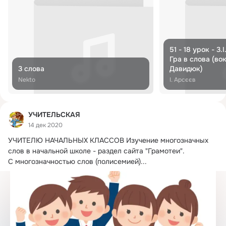
51 - 18 урок - 3.
Гра в слова (во
3 слова
Давидюк)
Nekto
І. Арсєєв
УЧИТЕЛЬСКАЯ
14 дек 2020
УЧИТЕЛЮ НАЧАЛЬНЫХ КЛАССОВ Изучение многозначных 
слов в начальной школе - раздел сайта "Грамотеи".
С многозначностью слов (полисемией)...