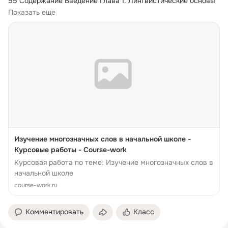
55 Содержание Введение Глава 1.
 Лингвистические основы 
изучения многозначных...
Показать еще
Изучение многозначных слов в начальной школе -
Курсовые работы - Course-work
Курсовая работа по теме: Изучение многозначных слов в
начальной школе
course-work.ru
Комментировать
Класс