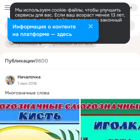
Войти
Мы используем cookie-файлы, чтобы улучшить
сервисы для вас. Если ваш возраст менее 13 лет,
настроить cookie-файлы должен ваш законный
Поиск
представитель.
Больше информации
Информация о контенте
по
публикациям
Разрешить все
Настроить
на платформе — здесь
Тип публикации
Публикации за 24 часа
Публикации
9600
Началочка
7 июн 2018
Многозначные слова