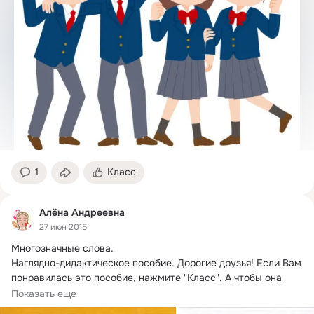
1
Класс
Алёна Андреевна
27 июн 2015
Многозначные слова.
Наглядно-дидактическое пособие. Дорогие друзья! Если Вам 
понравилась это пособие, нажмите "Класс". А чтобы она 
осталась на вашей страничке, нажмите "Поделиться". 
Показать еще
Комментируйте!