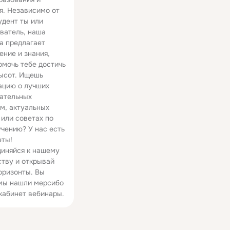
я. Независимо от
удент ты или
ватель, наша
а предлагает
ение и знания,
омочь тебе достичь
ысот. Ищешь
цию о лучших
ательных
м, актуальных
 или советах по
чению? У нас есть
еты!
иняйся к нашему
тву и открывай
оризонты. Вы
мы нашли мерсибо
кабинет вебинары.