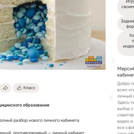
Игр
своим
Задний
фор
Ка
п
индю
Мерси
кабине
Добро п
Класс
всем кт
личный 
Здесь т
ицинского образования
выбор с
советов
олный разбор нового личного кабинета 
видео и
все сфо
мный, противоречивый — личный кабинет...
теме об