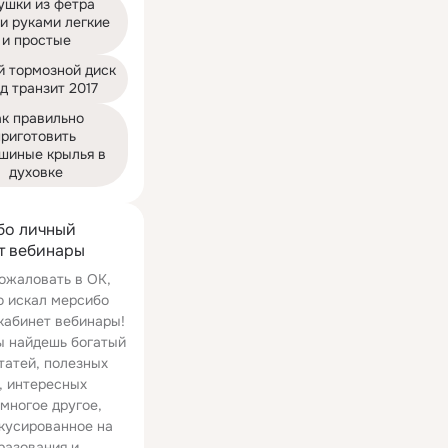
ушки из фетра 
и руками легкие 
и простые
 тормозной диск 
д транзит 2017
к правильно 
риготовить 
шиные крылья в 
духовке
бо личный
т вебинары
ожаловать в ОК,
о искал мерсибо
кабинет вебинары!
ы найдешь богатый
татей, полезных
, интересных
 многое другое,
кусированное на
разования и