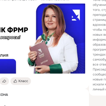
обучени
того, ст
препода
страниц
вдохнов
чтобы п
новых в
информа
образов
програм
трендах
самообу
все отв
Присоед
сообщес
новые г
Класс
искали 
личный 
СОНА