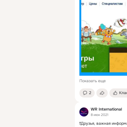
Показать еще
2
Кла
WR International
8 июн 2021
❗️Друзья, важная информа