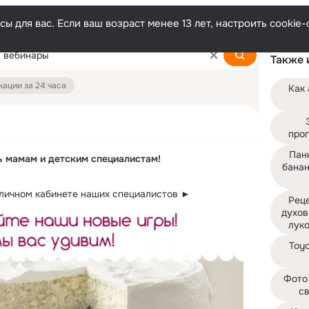
ы для вас. Если ваш возраст менее 13 лет, настроить cooki
Также 
ации за 24 часа
Как 
про
Панк
 мамам и детским специалистам!
банан
 личном кабинете наших специалистов ► 
Реце
духов
лук
Toyo
Фото
с