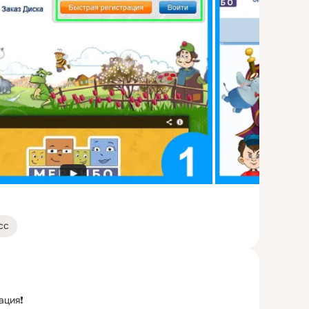
сс
ция❗️
