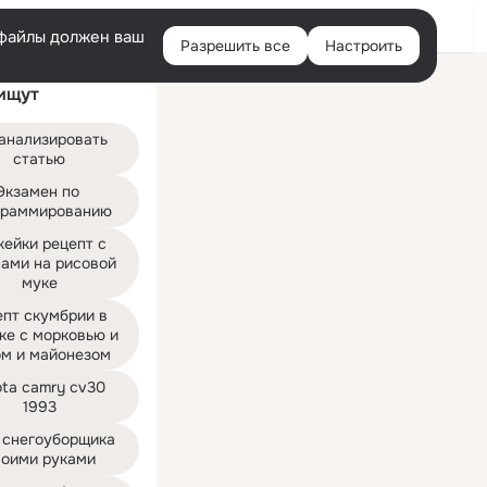
Войти
e-файлы должен ваш
Разрешить все
Настроить
Правая
ищут
колонка
анализировать 
статью
Экзамен по 
граммированию
ейки рецепт с 
ами на рисовой 
муке
пт скумбрии в 
ке с морковью и 
ом и майонезом
ta camry cv30 
1993
 снегоуборщика 
воими руками