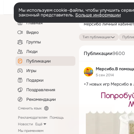
Мы используем cookie-файлы, чтобы улучшить сервис
законный представитель.
Больше информации
Левая
Поиск
Главная
колонка
по
публикациям
Видео
Тип публикации
Публик
Группы
Люди
Публикации
9600
Публикации
Мерсибо.В помощь
Игры
5 сен 2014
Подарки
+7 новых игр Мерсибо в
Поздравления
Рекомендации
Сменить язык
Рекламодателям
Помощь
Новости
Ещё
Мы применяем