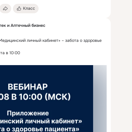
Класс
тек и Аптечный бизнес
едицинский личный кабинет» – забота о здоровье 
та в 10:00

н