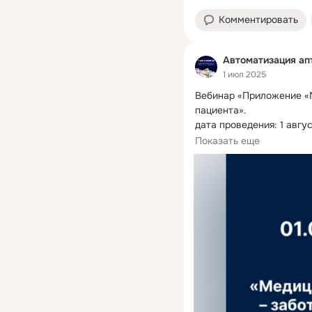
Комментировать
Автоматизация ап
1 июл 2025
Вебинар «Приложение «М
пациента».
дата проведения: 1 авгус
формат вебинара: онлай
Показать еще