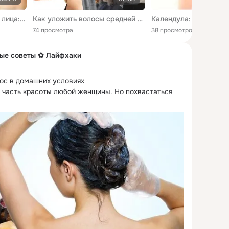
Эффективная маска для лица: сода + мёд + лимонный сок = гладкая сияющая кожа
Как уложить волосы средней длины ? Быстрый стайлинг. Укладка волос в домашних условиях. Прически
74 просмотра
38 просмотров
ые советы ✿ Лайфхаки
ос в домашних условиях

 часть красоты любой женщины.
 Но похвастаться 