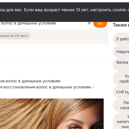
ы для вас. Если ваш возраст менее 13 лет, настроить cooki
Также 
ации за 24 часа
5 pal
Наруч
Белка 
Ки
ия волос в домашних условиях

проб
я восстановления волос в домашних условиях - 
Спб hy
.
Ле
сала
капит
мно