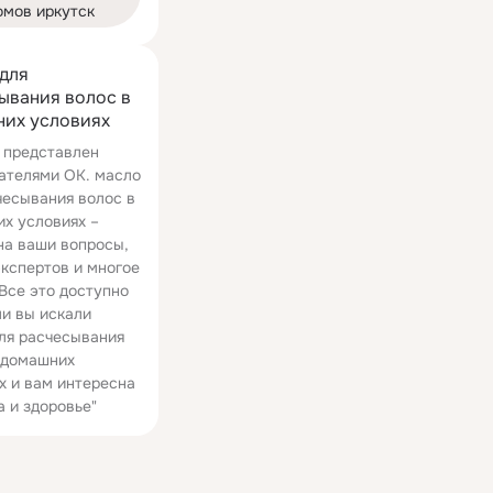
омов иркутск
для
ывания волос в
их условиях
 представлен
ателями ОК. масло
чесывания волос в
х условиях –
на ваши вопросы,
экспертов и многое
 Все это доступно
ли вы искали
ля расчесывания
 домашних
х и вам интересна
а и здоровье"
03:37