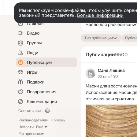
Мы используем cookie-файлы, чтобы улучшить сервис
законный представитель.
Больше информации
Левая
Поиск
Главная
колонка
по
публикациям
Видео
Тип публикации
Публик
Группы
Люди
Публикации
9500
Публикации
Саня Левина
Игры
23 мая 2013
Подарки
Маски для восстановлен
Поздравления
Использование масок дл
отличная альтернатива..
Рекомендации
Сменить язык
Рекламодателям
Помощь
Новости
Ещё
Мы применяем