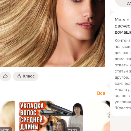
д
Масло 
расчес
домашн
Контент
пользов
для рас
домашни
ответы 
статьи 
Класс
другое.
вам, ес
масло д
Все
волос в
условия
"Красот
04:20
02:33