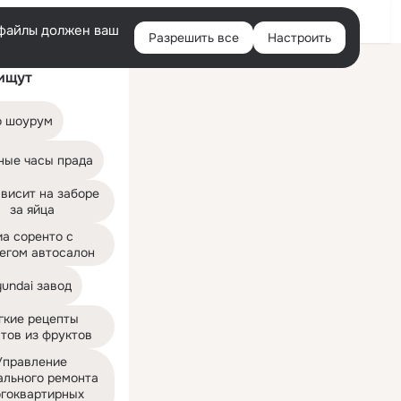
Войти
e-файлы должен ваш
Разрешить все
Настроить
Правая
ищут
колонка
to шоурум
ные часы прада
висит на заборе 
за яйца
а соренто с 
егом автосалон
undai завод
гкие рецепты 
тов из фруктов
Управление 
ального ремонта 
гоквартирных 