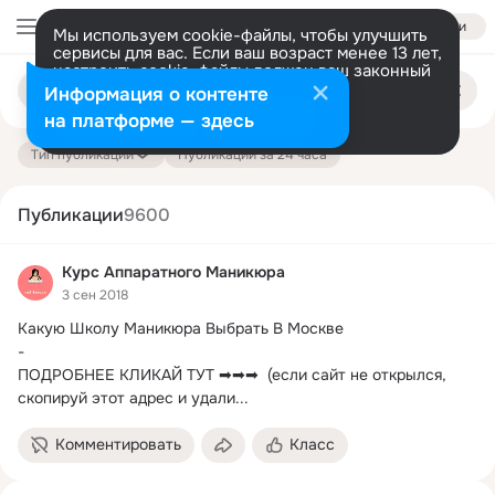
Войти
Мы используем cookie-файлы, чтобы улучшить
сервисы для вас. Если ваш возраст менее 13 лет,
настроить cookie-файлы должен ваш законный
Поиск
представитель.
Больше информации
Информация о контенте
по
публикациям
Разрешить все
Настроить
на платформе — здесь
Тип публикации
Публикации за 24 часа
Публикации
9600
Курс Аппаратного Маникюра
3 сен 2018
Какую Школу Маникюра Выбрать В Москве

-

ПОДРОБНЕЕ КЛИКАЙ ТУТ ➡➡➡  (если сайт не открылся, 
скопируй этот адрес и удали...
Комментировать
Класс