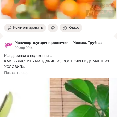
Комментировать
Класс
Маникюр, шугаринг, реснички – Москва, Трубная
20 апр 2014
Мандаринки с подоконника

КАК ВЫРАСТИТЬ МАНДАРИН ИЗ КОСТОЧКИ В ДОМАШНИХ 
УСЛОВИЯХ.
Для посадки мандарина вам будут необходимы семена,...
Показать еще