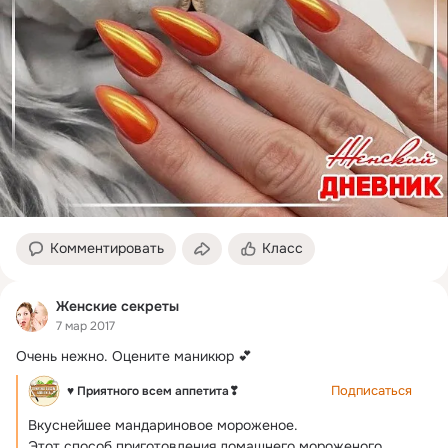
Комментировать
Класс
Женские секреты
7 мар 2017
Очень нежно.
 Оцените маникюр 💕
Подписаться
♥ Приятного всем аппетита❣
Вкуснейшее мандариновое мороженое.
Этот способ приготовления домашнего мороженого 