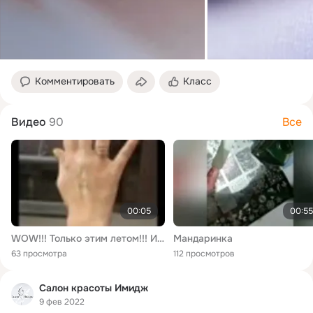
Комментировать
Класс
Видео
90
Все
00:05
00:55
WOW!!! Только этим летом!!! И только в салоне красоты "Золотой мандарин"🍊 💅Маникюр + гель-лак = флэш татту в подарок!!!😍 ☏Подробности по тедефону: 32-28-28
Мандаринка
63 просмотра
112 просмотров
Салон красоты Имидж
9 фев 2022