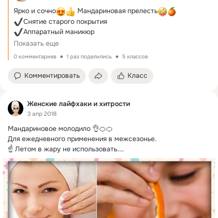
Ярко и сочно
 Мандариновая прелесть
Показать еще
Блёстки 
0 комментариев
1 раз поделились
5 классов
Комментировать
Класс
Женские лайфхаки и хитрости
3 апр 2018
Мандариновое молодило 👌🍊🍊

Для ежедневного применения в межсезонье.
☝ Летом в жару не использовать.

Шкурку мандаринов (другие не...