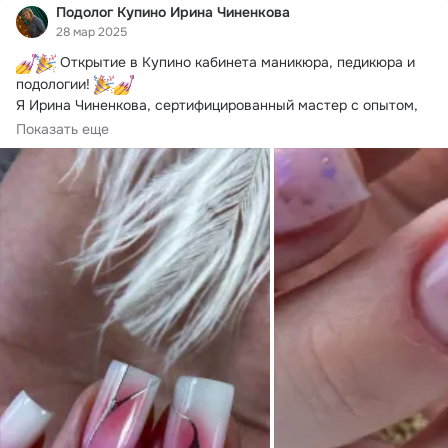
Подолог Купино Ирина Чиненкова
28 мар 2025
 Открытие в Купино кабинета маникюра, педикюра и 
подологии! 
Я Ирина Чиненкова, сертифицированный мастер с опытом, 
приглашаю вас преобразить ваши ручки и ножки! 
Показать еще