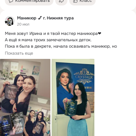
Комментировать
Класс
Маникюр 💅 г. Нижняя тура
20 июл
Меня зовут Ирина и я твой мастер маникюра❤

А ещё я мама троих замечательных деток.
Пока я была в декрете, начала осваивать маникюр, но 
только для себя. Но, спустя 2 года я поняла, что хочу 
Показать еще
большего.