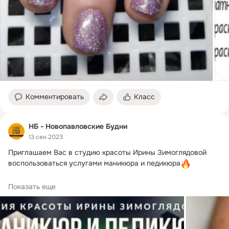
Комментировать
Класс
НБ - Новопавловские Будни
13 сен 2023
Приглашаем Вас в студию красоты Ирины Зимоглядовой 
воспользоваться услугами маникюра и педикюра
Услуги:

Показать еще
Комбинированный маникюр⁣⁣