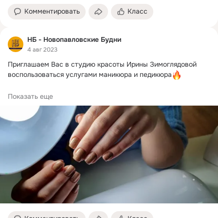
Комментировать
Класс
НБ - Новопавловские Будни
4 авг 2023
Приглашаем Вас в студию красоты Ирины Зимоглядовой 
воспользоваться услугами маникюра и педикюра
Услуги:

Показать еще
Комбинированный маникюр⁣⁣