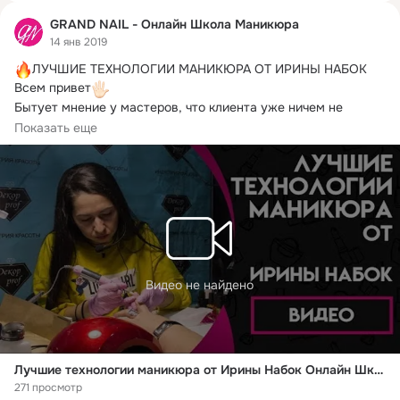
GRAND NAIL - Онлайн Школа Маникюра
14 янв 2019
ЛУЧШИЕ ТЕХНОЛОГИИ МАНИКЮРА ОТ ИРИНЫ НАБОК

Всем привет
Бытует мнение у мастеров, что клиента уже ничем не 
удивишь, но тем не менее,...
Показать еще
Видео не найдено
Лучшие технологии маникюра от Ирины Набок Онлайн Школы GRAND NAIL
271 просмотр