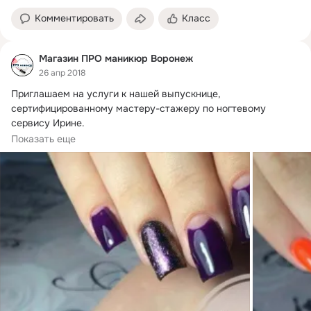
Комментировать
Класс
Магазин ПРО маникюр Воронеж
26 апр 2018
Приглашаем на услуги к нашей выпускнице, 
сертифицированному мастеру-стажеру по ногтевому 
сервису Ирине.

Цены на услуги у Ирины:

Показать еще
Наращивание ногтей (до 2 ед.на формах) - 700 р.