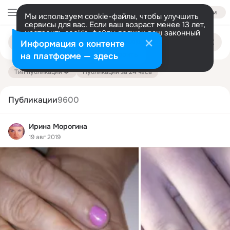
Войти
Мы используем cookie-файлы, чтобы улучшить
сервисы для вас. Если ваш возраст менее 13 лет,
настроить cookie-файлы должен ваш законный
Поиск
представитель.
Больше информации
Информация о контенте
по
публикациям
Разрешить все
Настроить
на платформе — здесь
Тип публикации
Публикации за 24 часа
Публикации
9600
Ирина Морогина
19 авг 2019