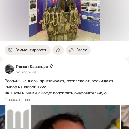
Комментировать
Класс
Роман Казанцев 🎈
24 апр 2018
Воздушные шары притягивают, развлекают, восхищают!
Выбор на любой вкус.

👪 Папы и Мамы смогут подобрать очаровательную 
композицию для своего малыша или малышей;
Показать еще