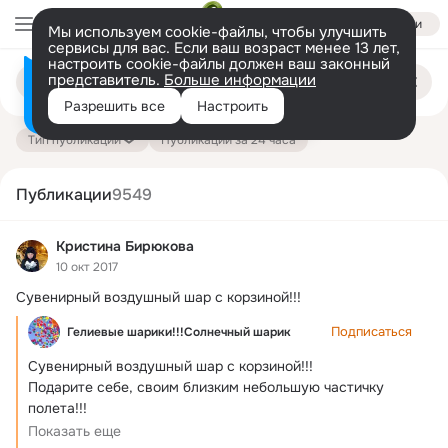
Войти
Мы используем cookie-файлы, чтобы улучшить
сервисы для вас. Если ваш возраст менее 13 лет,
настроить cookie-файлы должен ваш законный
Поиск
представитель.
Больше информации
Информация о контенте
по
публикациям
Разрешить все
Настроить
на платформе — здесь
Тип публикации
Публикации за 24 часа
Публикации
9549
Кристина Бирюкова
10 окт 2017
Сувенирный воздушный шар с корзиной!!!
Подписаться
Гелиевые шарики!!!Солнечный шарик
Сувенирный воздушный шар с корзиной!!!
Подарите себе, своим близким небольшую частичку 
полета!!!

Воздушный шар, а точнее — аэростат,...
Показать еще