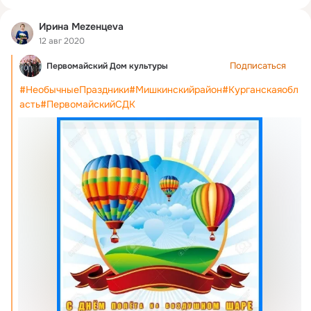
Ирина Меzенцеvа
12 авг 2020
Подписаться
Первомайский Дом культуры
#НеобычныеПраздники
#Мишкинскийрайон
#Курганскаяобл
асть
#ПервомайскийСДК