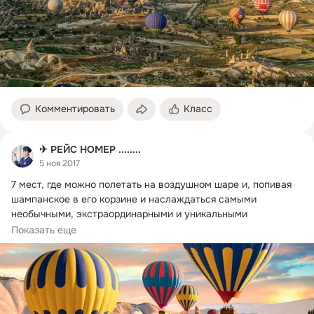
Комментировать
Класс
✈ РЕЙС НОМЕР ........
5 ноя 2017
7 мест, где можно полетать на воздушном шаре и, попивая 
шампанское в его корзине и наслаждаться самыми 
необычными, экстраординарными и уникальными 
панорамными видами.
Показать еще