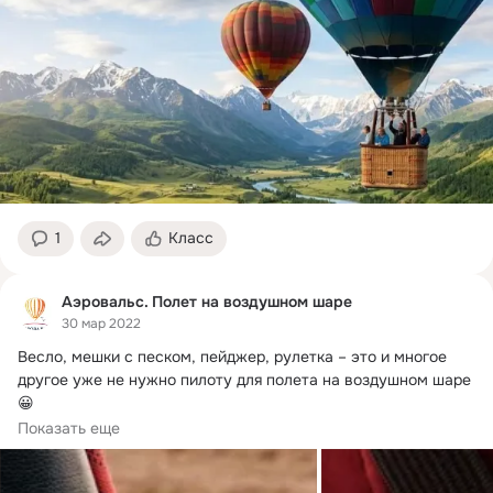
1
Класс
Аэровальс. Полет на воздушном шаре
30 мар 2022
Весло, мешки с песком, пейджер, рулетка – это и многое 
другое уже не нужно пилоту для полета на воздушном шаре
😀

Однако есть минимум...
Показать еще