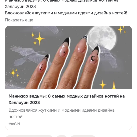
Маникюр ведьмы: 8 самых модных дизайнов ногтей на 
Хэллоуин 2023

Вдохновляйся жуткими и модными идеями дизайна ногтей!
👉
Показать еще
Маникюр ведьмы: 8 самых модных дизайнов ногтей на
Хэллоуин 2023
Вдохновляйся жуткими и модными идеями дизайна
ногтей!
theGirl