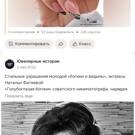
0 комментариев
53 раза поделились
326 классов
Комментировать
Класс
Ювелирные истории
2 мая 2022
Стильные украшения молодой «богини и ведьмы», актрисы 
Натальи Фатеевой

«Голубоглазая богиня» советского кинематографа, нарядам 
и украшениям...
Показать еще