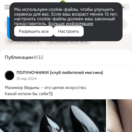
Войти
Мы используем cookie-файлы, чтобы улучшить
сервисы для вас. Если ваш возраст менее 13 лет,
настроить cookie-файлы должен ваш законный
Поиск
представитель.
Больше информации
Информация о контенте
по
публикациям
Разрешить все
Настроить
на платформе — здесь
Тип публикации
Публикации за 24 часа
Публикации
4132
ПОЛУНОЧНИКИ (клуб любителей мистики)
15 мар 2024
Маникюр Ведьмы – это целое искусство.
Какой хотели бы себе?))