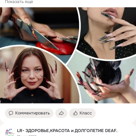
Показываем, как с таким маникюром можно готовить и 
Показать еще
одеваться.
Комментировать
Класс
LR- ЗДОРОВЬЕ,КРАСОТА и ДОЛГОЛЕТИЕ DEAF.