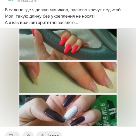
19 мая 2016
В салоне где я делаю маникюр, ласково кличут ведьмой...
Мол, такую длину без укрепления не носят!

А я как врач авторитетно заявляю,...
1
Класс