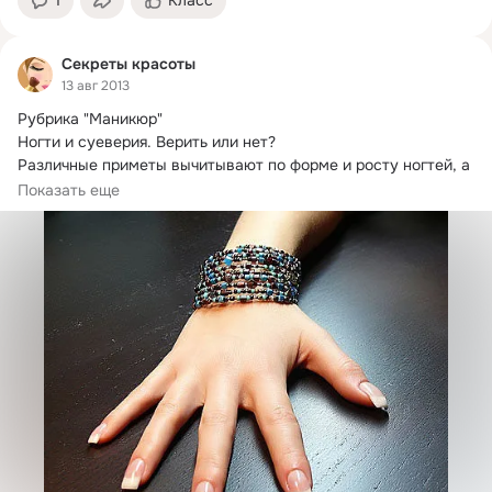
Секреты красоты
13 авг 2013
Рубрика "Маникюр"

Ногти и суеверия.
 Верить или нет?

Различные приметы вычитывают по форме и росту ногтей, а 
также по маленьким белым точкам, которые время от 
Показать еще
времени появляются под их поверхностью.