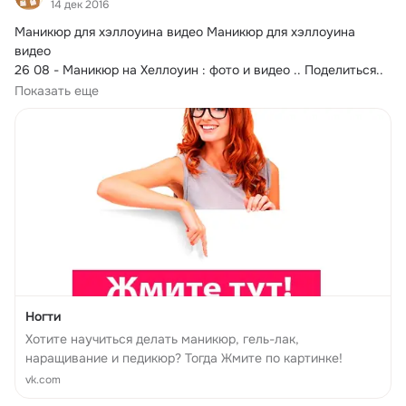
14 дек 2016
Маникюр для хэллоуина видео Маникюр для хэллоуина 
видео

26 08 - Маникюр на Хеллоуин : фото и видео .. Поделиться.. 
Поделиться.. Твитнуть.. Класснуть.. Если вы уже продумали 
Показать еще
свой макияж на Хэллоуин ..
Ногти
Хотите научиться делать маникюр, гель-лак,
наращивание и педикюр? Тогда Жмите по картинке!
vk.com