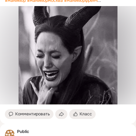
#маникюр
#маникюрмосква
#маникюрфренч
...
Комментировать
Класс
Public