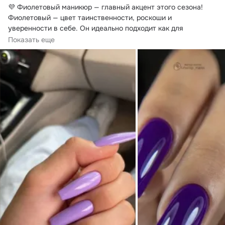
💜 Фиолетовый маникюр — главный акцент этого сезона!
Фиолетовый — цвет таинственности, роскоши и 
уверенности в себе. Он идеально подходит как для 
повседневных образов, так и для особых случаев.
Показать еще