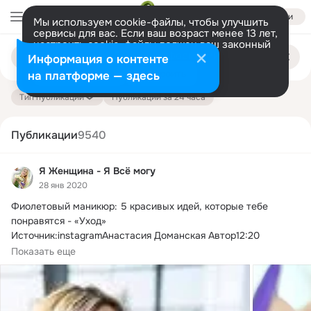
Войти
Мы используем cookie-файлы, чтобы улучшить
сервисы для вас. Если ваш возраст менее 13 лет,
настроить cookie-файлы должен ваш законный
Поиск
представитель.
Больше информации
Информация о контенте
по
публикациям
Разрешить все
Настроить
на платформе — здесь
Тип публикации
Публикации за 24 часа
Публикации
9540
Я Женщина - Я Всё могу
28 янв 2020
Фиолетовый маникюр: 5 красивых идей, которые тебе 
понравятся - «Уход»

Источник:instagramАнастасия Доманская Автор12:20 
18.
01.2020-->Яркий...
Показать еще