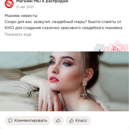
Магазин МЕГА распродаж
21 авг 2021
Макияж невесты

Скоро для вас зазвучит свадебный марш?
 Бьюти-советы от 
KIKO для создания сказочно красивого свадебного макияжа

Что бы...
Показать еще
Комментировать
Класс