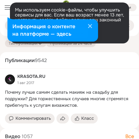
Войти
Мы используем cookie-файлы, чтобы улучшить
сервисы для вас. Если ваш возраст менее 13 лет,
настроить cookie-файлы должен ваш законный
Поиск
представитель.
Больше информации
Информация о контенте
по
публикациям
Разрешить все
Настроить
на платформе — здесь
Тип публикации
Публикации за 24 часа
Публикации
9542
KRASOTA.RU
1 авг 2017
Почему лучше самим сделать макияж на свадьбу для 
подружки?
 Для торжественных случаев многие стремятся 
прибегнуть к услугам визажистов.
Комментировать
Класс
Видео
1057
Все