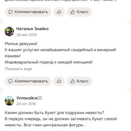
получился нежный макияж для подружки невесты!💐
Комментировать
Класс
Наталья Знайко
28 июл 2013
Милые девушки!
К вашим услугам незабываемый свадебный и вечерний 
макияж!

Индивидуальный подход к каждой женщине!

Работаю на качественных профессиональных материалах и 
Показать еще
косметике класса люкс.
Комментировать
Класс
Успокойся🧘‍♂️
20 окт 2016
Каким должен быть букет для подружки невесты?
В первую очередь, он не должен затмевать букет самой 
невесты. Все-таки центральная фигура...