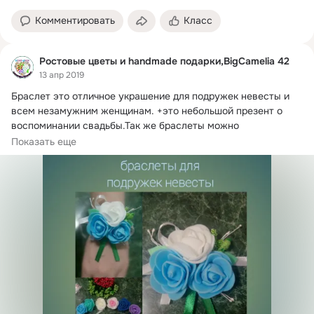
Комментировать
Класс
Ростовые цветы и handmade подарки,BigCamelia 42
13 апр 2019
Браслет это отличное украшение для подружек невесты и 
всем незамужним женщинам.
 +это небольшой презент о 
воспоминании свадьбы.Так же браслеты можно 
использовать на выпускной в сад или школу.
Показать еще