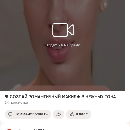
Видео не найдено
🧡 СОЗДАЙ РОМАНТИЧНЫЙ МАКИЯЖ В НЕЖНЫХ ТОНАХ 🧡 #романтичный_макияж #нежный_макияж #свадебный_макияж #макияж_невесты #faberlic_makeup #faberlic_макияж #Фаберлик #Faberlic #выгодные_покупки_с_Фаберлик
34 просмотра
Комментировать
Класс