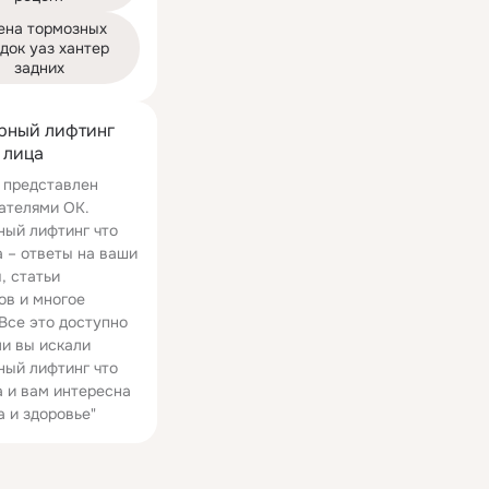
ена тормозных 
док уаз хантер 
задних
рный лифтинг
 лица
 представлен
ателями ОК.
ный лифтинг что
а – ответы на ваши
, статьи
ов и многое
 Все это доступно
ли вы искали
ный лифтинг что
а и вам интересна
а и здоровье"