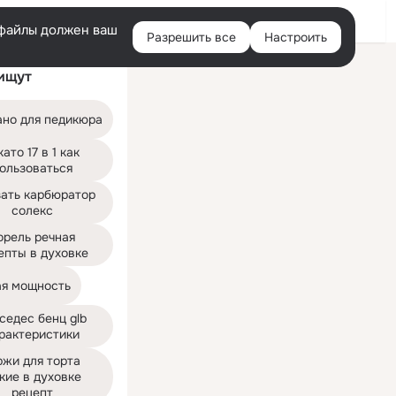
Войти
e-файлы должен ваш
Разрешить все
Настроить
Правая
ищут
колонка
ано для педикюра
ато 17 в 1 как 
ользоваться
ать карбюратор 
солекс
рель речная 
епты в духовке
ая мощность
едес бенц glb 
рактеристики
жи для торта 
кие в духовке 
рецепт