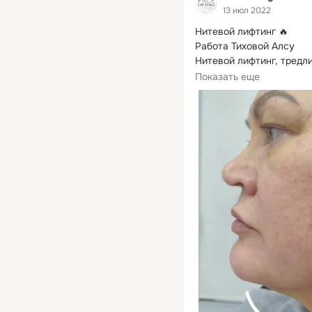
13 июл 2022
Нитевой лифтинг 🔥

Работа Тиховой Алсу

Нитевой лифтинг, тредли
это все названия одной..
Показать еще