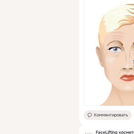
Комментировать
FaceLifting косме