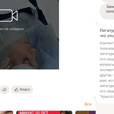
Зам
коло
ео не найдено
Лигату
что это
Контент
пользов
лигатур
это лиц
вопросы
эксперт
другое.
вам, ес
лигатур
Класс
это лиц
"Красот
Все