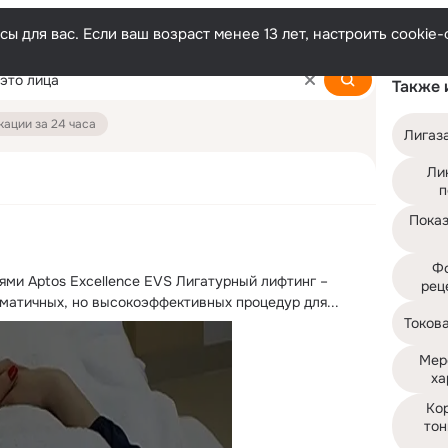
ы для вас. Если ваш возраст менее 13 лет, настроить cooki
Также 
ации за 24 часа
Лигаз
Лик
п
Показ
Фо
ми Aptos Excellence EVS Лигатурный лифтинг – 
рец
матичных, но высокоэффективных процедур для...
Токов
Мерс
ха
Кор
тон