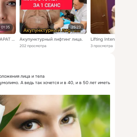
01:35
25:23
RF ЛИФТИНГ ЛИЦА АППАРАТ ЧТО ЭТО 💯 MEDUTOX СЫВОРОТКА ОМОЛАЖИВАЮЩАЯ
Акупунктурный лифтинг лица.
202 просмотра
3 просмотра
ложения лица и тела

еумолимо.
 А ведь так хочется и в 40, и в 50 лет иметь 