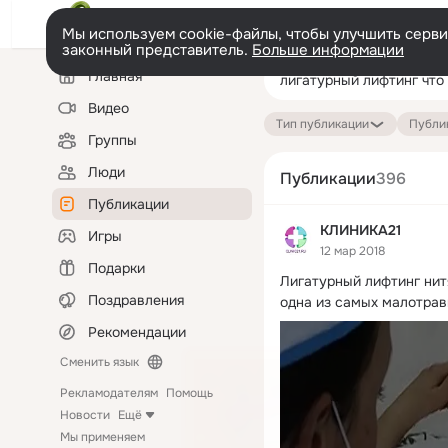
Мы используем cookie-файлы, чтобы улучшить сервис
законный представитель.
Больше информации
Левая
Поиск
Главная
колонка
по
публикациям
Видео
Тип публикации
Публик
Группы
Люди
Публикации
396
Публикации
КЛИНИКА21
Игры
12 мар 2018
Подарки
Лигатурный лифтинг нитя
Поздравления
одна из самых малотрав
Рекомендации
Сменить язык
Рекламодателям
Помощь
Новости
Ещё
Мы применяем