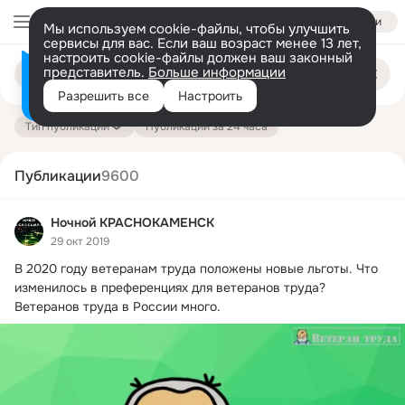
Войти
Мы используем cookie-файлы, чтобы улучшить
сервисы для вас. Если ваш возраст менее 13 лет,
настроить cookie-файлы должен ваш законный
Поиск
представитель.
Больше информации
Информация о контенте
по
публикациям
Разрешить все
Настроить
на платформе — здесь
Тип публикации
Публикации за 24 часа
Публикации
9600
Ночной КРАСНОКАМЕНСК
29 окт 2019
В 2020 году ветеранам труда положены новые льготы.
 Что 
изменилось в преференциях для ветеранов труда?

Ветеранов труда в России много.