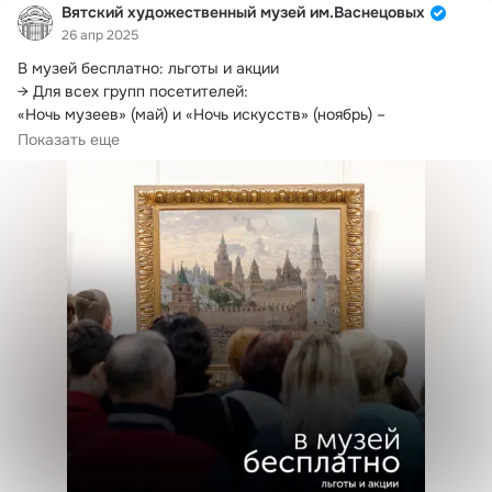
Вятский художественный музей им.Васнецовых
26 апр 2025
В музей бесплатно: льготы и акции

→ Для всех групп посетителей:

«Ночь музеев» (май) и «Ночь искусств» (ноябрь) – 
бесплатный вход в некоторые залы постоянной экспозиции 
Показать еще
в Художественном музее.