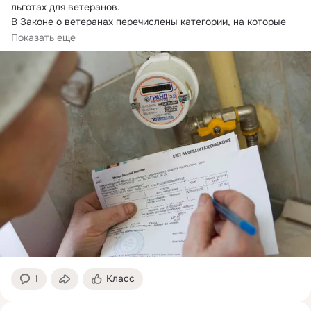
льготах для ветеранов.
В Законе о ветеранах перечислены категории, на которые 
распространяется его действие:
Показать еще
1
Класс