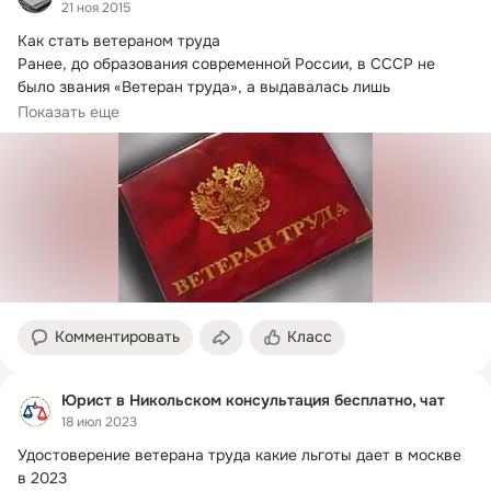
21 ноя 2015
Как стать ветераном труда

Ранее, до образования современной России, в СССР не 
было звания «Ветеран труда», а выдавалась лишь 
нагрудная...
Показать еще
Комментировать
Класс
Юрист в Никольском консультация бесплатно, чат
18 июл 2023
Удостоверение ветерана труда какие льготы дает в москве 
в 2023
