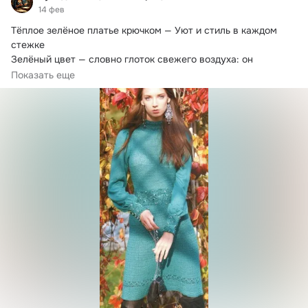
14 фев
Тёплое зелёное платье крючком — Уют и стиль в каждом 
стежке

Зелёный цвет — словно глоток свежего воздуха: он 
напоминает о весенних...
Показать еще