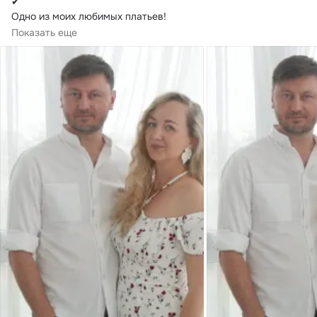
✔

Одно из моих любимых платьев!
У меня это платье есть в черном цвете, голубом, зеленом, 
Показать еще
теперь и в белом!