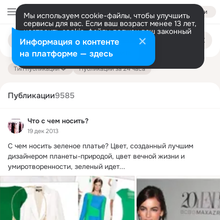
Войти
Мы используем cookie-файлы, чтобы улучшить
сервисы для вас. Если ваш возраст менее 13 лет,
настроить cookie-файлы должен ваш законный
Поиск
представитель.
Больше информации
Информация о контенте
по
публикациям
Разрешить все
Настроить
на платформе — здесь
Тип публикации
Публикации за 24 часа
Публикации
9585
Что с чем носить?
19 дек 2013
С чем носить зеленое платье?
 Цвет, созданный лучшим 
дизайнером планеты-природой, цвет вечной жизни и 
умиротворенности, зеленый идет...