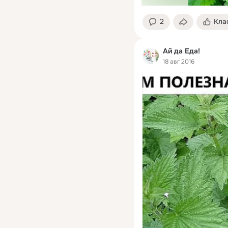
2
Кла
Ай да Еда!
18 авг 2016