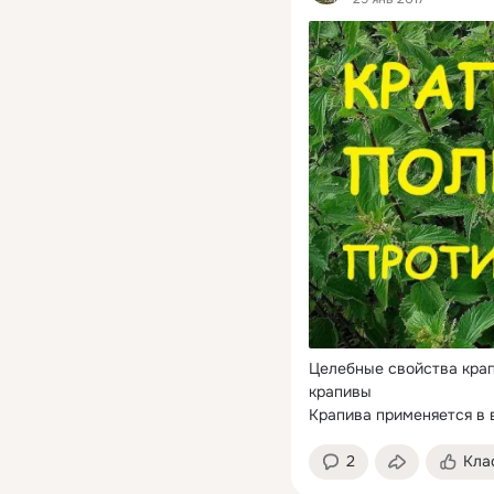
Целебные свойства кра
крапивы

Крапива применяется в 
2
Кла