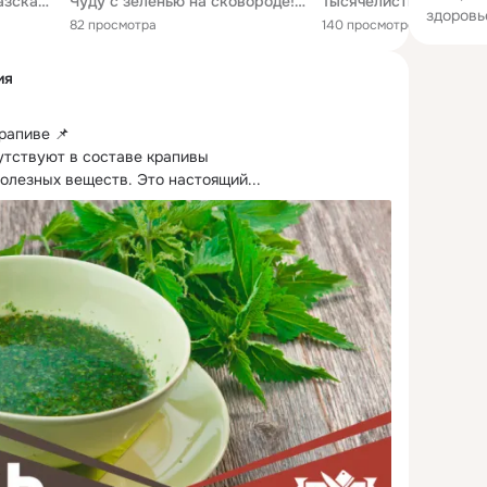
Курзе из крапивы! Кавказская кухня! / Kurz nettle! Caucasian cuisine!
Чуду с зеленью на сковороде! Кавказская кухня! / Caucasian cuisine!
здоровь
82 просмотра
140 просмотров
ия
рапиве 📌

утствуют в составе крапивы

полезных веществ.
 Это настоящий...