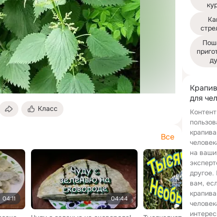
ку
Ка
стре
Пош
приго
ду
Крапив
для че
Класс
Контент
пользов
крапива
Все
человек
на ваши
эксперт
другое.
вам, ес
крапива
04:11
04:44
человек
интерес