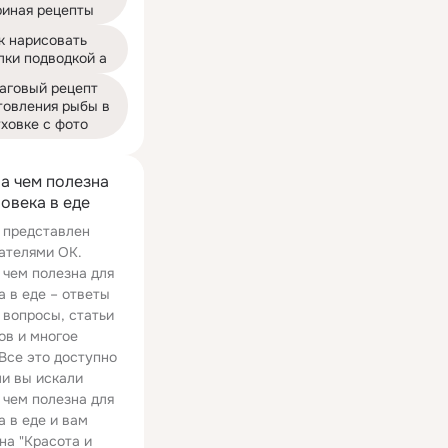
риная рецепты
к нарисовать 
лки подводкой a
аговый рецепт 
товления рыбы в 
ховке с фото
а чем полезна
ловека в еде
 представлен
ателями ОК.
 чем полезна для
а в еде – ответы
 вопросы, статьи
ов и многое
 Все это доступно
ли вы искали
 чем полезна для
04:01
05:27
а в еде и вам
на "Красота и