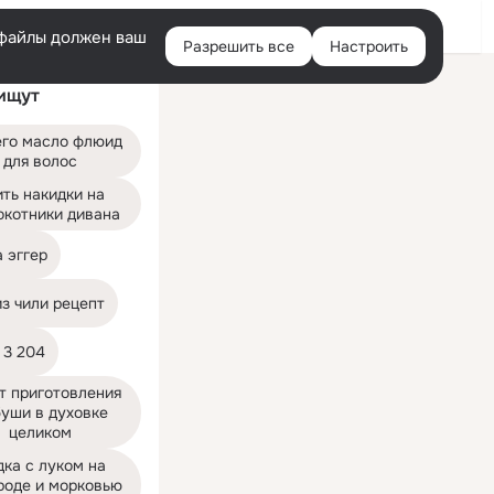
Войти
e-файлы должен ваш
Разрешить все
Настроить
Правая
ищут
колонка
его масло флюид 
для волос
ть накидки на 
окотники дивана
 эггер
з чили рецепт
 3 204
т приготовления 
уши в духовке 
целиком
ка с луком на 
роде и морковью 