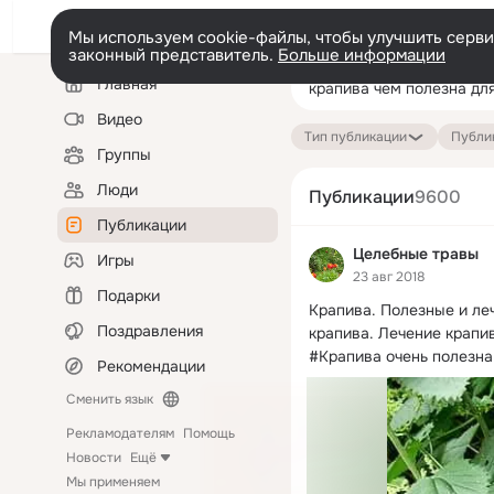
Мы используем cookie-файлы, чтобы улучшить сервис
законный представитель.
Больше информации
Левая
Поиск
Главная
колонка
по
публикациям
Видео
Тип публикации
Публик
Группы
Люди
Публикации
9600
Публикации
Целебные травы
Игры
23 авг 2018
Подарки
Крапива.
 Полезные и ле
Поздравления
крапива. Лечение крапив
#Крапива очень полезна 
Рекомендации
Сменить язык
Рекламодателям
Помощь
Новости
Ещё
Мы применяем