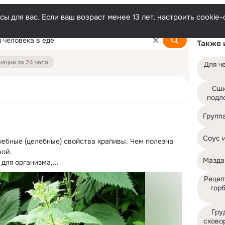
ы для вас. Если ваш возраст менее 13 лет, настроить cooki
Также 
ации за 24 часа
Для ч
Сши
подл
Группа
Соус и
чебные (целебные) свойства крапивы. Чем полезна 
ой.

Мазда
для организма,...
Рецеп
горб
Груд
сково