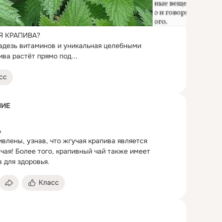
Я КРАПИВА?
адезь витаминов и уникальная целебными 
ва растёт прямо под...
сс
НИЕ


ивлены, узнав, что жгучая крапива является 
чая!
 Более того, крапивный чай также имеет 
 для здоровья.
Класс