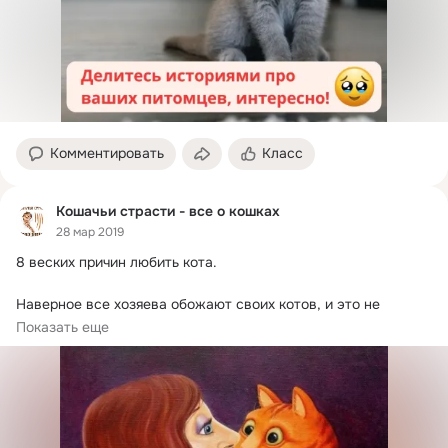
Комментировать
Класс
Кошачьи страсти - все о кошках
28 мар 2019
8 веских причин любить кота.
Наверное все хозяева обожают своих котов, и это не 
спроста.

Показать еще
Кот устроен очень просто. На голове у...