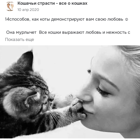
Кошачьи страсти - все о кошках
10 апр 2020
14способов, как коты демонстрируют вам свою любовь ☺ 

 Она мурлычет  Все кошки выражают любовь и нежность с 
помощью мурлыкания.
 Прислушайтесь...
Показать еще