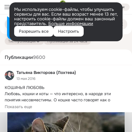
Войти
Мы используем cookie-файлы, чтобы улучшить
сервисы для вас. Если ваш возраст менее 13 лет,
настроить cookie-файлы должен ваш законный
Поиск
представитель.
Больше информации
Информация о контенте
по
публикациям
Разрешить все
Настроить
на платформе — здесь
Тип публикации
Публикации за 24 часа
Публикации
9600
Татьяна Викторова (Лохтева)
13 мая 2016
КОШАЧЬЯ ЛЮБОВЬ

Любовь, кошки и коты — что интересно, в народе эти 
понятия несовместимы.
 О кошке часто говорят как о 
символе супружеской...
Показать еще