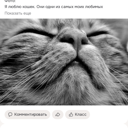
Фото: 

Я люблю кошек.
 Они одни из самых моих любимых 
животных. Они искренние, открытые. Просто так любить не 
Показать еще
будут.
Комментировать
Класс