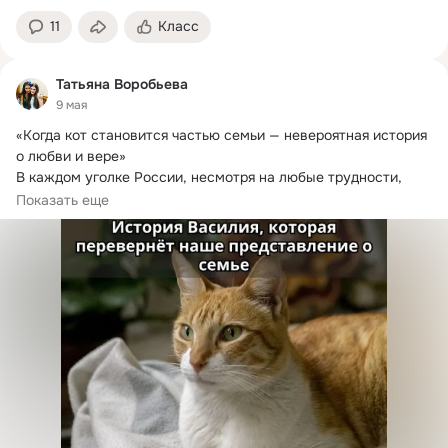
11
Класс
Татьяна Воробьева
9 мая
«Когда кот становится частью семьи — невероятная история 
о любви и вере»

В каждом уголке России, несмотря на любые трудности, 
живут...
Показать еще