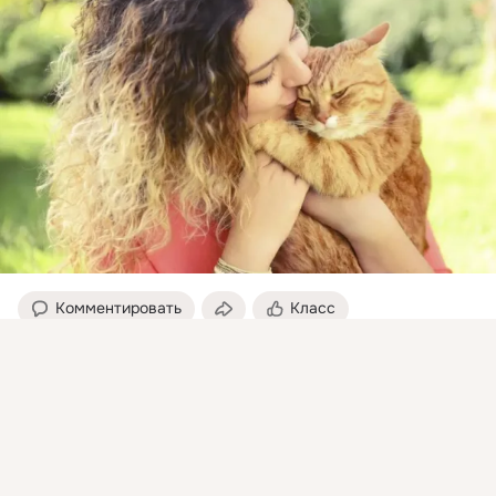
Комментировать
Класс
Присоединяйтесь к ОК, чтобы посмотреть больше
интересных публикаций и найти новых друзей.
Vladimir TSYGANOV ( Цыганов )
13 апр 2015
Войти
Зарегистрироваться
Фото кошек. Ох уж эти кошки, некуда девать им энергию) В 
этой подборке собрал прыгающих (летающих) котов в 
разных ракурсах и видах)...