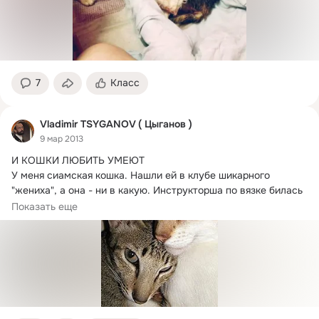
7
Класс
Vladimir TSYGANOV ( Цыганов )
9 мар 2013
И КОШКИ ЛЮБИТЬ УМЕЮТ

У меня сиамская кошка.
 Нашли ей в клубе шикарного 
"жениха", а она - ни в какую. Инструкторша по вязке билась 
долго,...
Показать еще