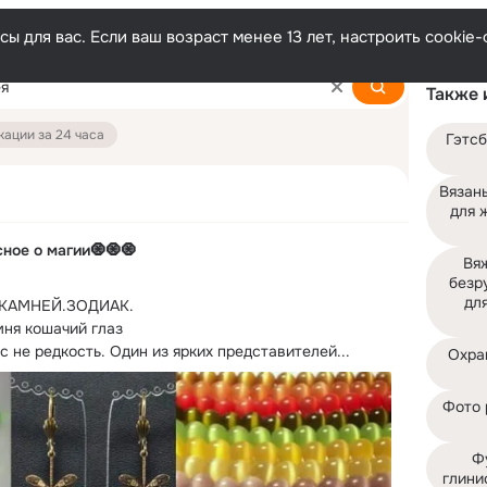
ы для вас. Если ваш возраст менее 13 лет, настроить cooki
Также 
ации за 24 часа
Гэтсб
Вязан
для 
ное о магии🧿🧿🧿
Вя
безр
дл
КАМНЕЙ.ЗОДИАК.

ня кошачий глаз

 не редкость. Один из ярких представителей...
Охран
Фото 
Ф
глини