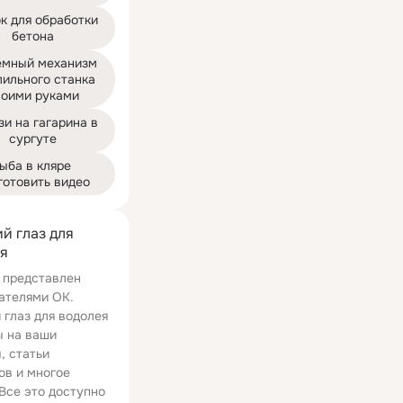
к для обработки 
бетона
мный механизм 
ильного станка 
воими руками
и на гагарина в 
сургуте
ыба в кляре 
готовить видео
й глаз для
я
 представлен
ателями ОК.
 глаз для водолея
ы на ваши
, статьи
ов и многое
 Все это доступно