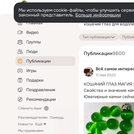
Мы используем cookie-файлы, чтобы улучшить сервис
законный представитель.
Больше информации
Левая
Поиск
Главная
колонка
по
публикациям
Видео
Тип публикации
Публик
Группы
Люди
Публикации
9600
Публикации
Всë самое интерес
Игры
17 мая 2020
Подарки
КОШАЧИЙ ГЛАЗ.
МАГИЯ 
Поздравления
Свойства и значение кам
Ювелирные камни сейчас
Рекомендации
Сменить язык
Рекламодателям
Помощь
Новости
Ещё
Мы применяем