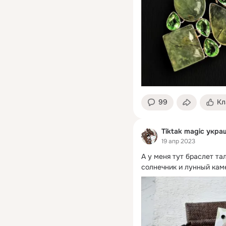
99
Кл
Tiktak magic укр
19 апр 2023
А у меня тут браслет та
солнечник и лунный каме