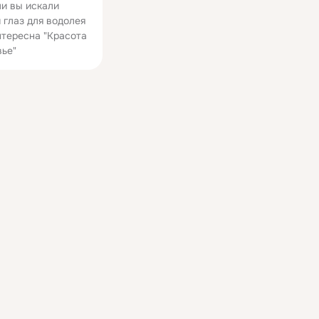
ли вы искали
 глаз для водолея
нтересна "Красота
вье"