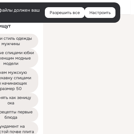
Войти
e-файлы должен ваш
Разрешить все
Настроить
Правая
ищут
колонка
и стиль одежды 
мужчины
ые спицами юбки 
женщин модные 
модели
жем мужскую 
укавку спицами 
я начинающих 
размер 50
ять как зеницу 
ока
рецепты первые 
блюда
ундамент на 
стой почве плита