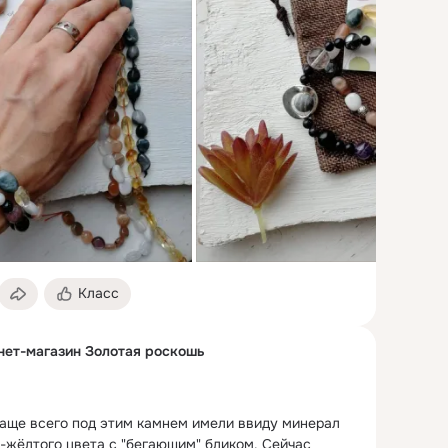
Класс
ет-магазин Золотая роскошь
чаще всего под этим камнем имели ввиду минерал 
-жёлтого цвета с "бегающим" бликом.
 Сейчас 