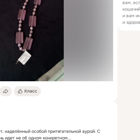
вам, ес
кошачий
и вам и
и здоро
Класс
т, наделённый особой притягательной аурой.
 С 
чь идет не об одном конкретном...