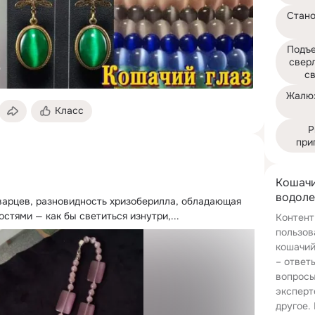
Стано
Подъе
сверл
с
Жалюз
Класс
Р
при
Кошачи
водоле
варцев, разновидность хризоберилла, обладающая 
тями — как бы светиться изнутри,...
Контент
пользов
кошачий
– ответ
вопросы
эксперт
другое.