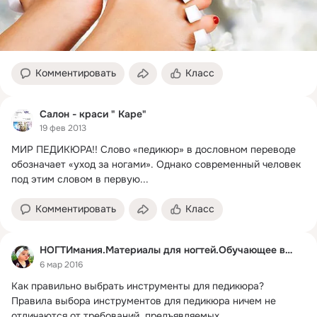
Комментировать
Класс
Салон - краси " Каре"
19 фев 2013
МИР ПЕДИКЮРА!!
 Слово «педи­кюр» в дословном переводе 
обо­значает «уход за ногами». Однако современный человек 
под этим словом в первую...
Комментировать
Класс
НОГТИмания.Материалы для ногтей.Обучающее видео.
6 мар 2016
Как правильно выбрать инструменты для педикюра?
Правила выбора инструментов для педикюра ничем не 
отличаются от требований, предъявляемых...