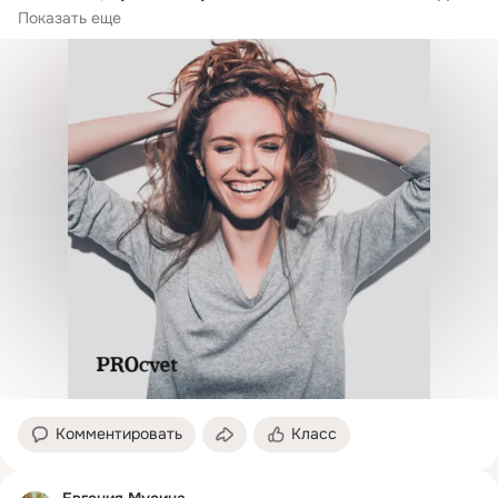
стопами и ногтями.
Показать еще
Комментировать
Класс
Евгения Мусина