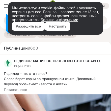
Войти
Мы используем cookie-файлы, чтобы улучшить
сервисы для вас. Если ваш возраст менее 13 лет,
настроить cookie-файлы должен ваш законный
Поиск
представитель.
Больше информации
Информация о контенте
по
публикациям
Разрешить все
Настроить
на платформе — здесь
Тип публикации
Публикации за 24 часа
Публикации
9600
ПЕДИКЮР. МАНИКЮР. ПРОБЛЕМЫ СТОП. СЛАВГОРОД
10 фев 2018
Педикюр – что это такое?
Слово берет корни во французском языке. Дословный 
перевод обозначает «забота о ногах».

Результат «заботы»...
Показать еще