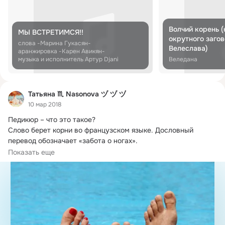
Волчий корень (
МЫ ВСТРЕТИМСЯ!!
окрутного заго
слова -Марина Гукасян-
Велеслава)
аранжировка -Карен Авикян-
музыка и исполнитель Артур Djani
Веледана
Татьяна ♏ Nasonova ヅ ヅ ヅ
10 мар 2018
Педикюр – что это такое?
Слово берет корни во французском языке. Дословный 
перевод обозначает «забота о ногах».

Результат «заботы»...
Показать еще